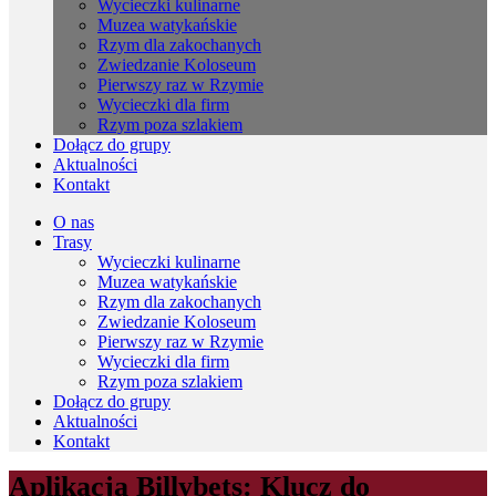
Wycieczki kulinarne
Muzea watykańskie
Rzym dla zakochanych
Zwiedzanie Koloseum
Pierwszy raz w Rzymie
Wycieczki dla firm
Rzym poza szlakiem
Dołącz do grupy
Aktualności
Kontakt
O nas
Trasy
Wycieczki kulinarne
Muzea watykańskie
Rzym dla zakochanych
Zwiedzanie Koloseum
Pierwszy raz w Rzymie
Wycieczki dla firm
Rzym poza szlakiem
Dołącz do grupy
Aktualności
Kontakt
Aplikacja Billybets: Klucz do