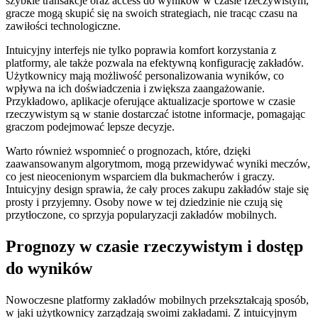
szybkie transakcje oraz access do wyników w czasie rzeczywistym,
gracze mogą skupić się na swoich strategiach, nie tracąc czasu na
zawiłości technologiczne.
Intuicyjny interfejs nie tylko poprawia komfort korzystania z
platformy, ale także pozwala na efektywną konfigurację zakładów.
Użytkownicy mają możliwość personalizowania wyników, co
wpływa na ich doświadczenia i zwiększa zaangażowanie.
Przykładowo, aplikacje oferujące aktualizacje sportowe w czasie
rzeczywistym są w stanie dostarczać istotne informacje, pomagając
graczom podejmować lepsze decyzje.
Warto również wspomnieć o prognozach, które, dzięki
zaawansowanym algorytmom, mogą przewidywać wyniki meczów,
co jest nieocenionym wsparciem dla bukmacherów i graczy.
Intuicyjny design sprawia, że cały proces zakupu zakładów staje się
prosty i przyjemny. Osoby nowe w tej dziedzinie nie czują się
przytłoczone, co sprzyja popularyzacji zakładów mobilnych.
Prognozy w czasie rzeczywistym i dostęp
do wyników
Nowoczesne platformy zakładów mobilnych przekształcają sposób,
w jaki użytkownicy zarządzają swoimi zakładami. Z intuicyjnym