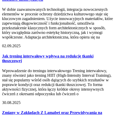
W dobie zaawansowanych technologii, integracja nowoczesnych
elementów w procesie ochrony dziedzictwa kulturowego staje się
kluczowym zagadnieniem. Użycie innowacyjnych materiałów, które
zapewniają długowieczność i funkcjonalność, umożliwia
przekształcenie klasycznych form architektonicznych w sposób,
który uwzględnia zarówno estetykę historyczną, jak i wymogi
współczesne. Adaptacja architektoniczna, która opiera się na
02.09.2025
Jak trening interwałowy wpływa na redukcję tkanki
tłuszczowej
Wprowadzenie do treningu interwałowego Trening interwałowy,
znany również jako trening HIIT (High-Intensity Interval Training),
stał się popularny wśród osób dążących do szybkich rezultatów w
poprawie kondycji oraz redukcji tkanki tłuszczowej. To forma
aktywności fizycznej, która łączy krótkie okresy intensywnych
ćwiczeń z okresami odpoczynku lub ćwiczeń o
30.08.2025
Zmiany w Zakładach Z Lamabet oraz Przewidywania na