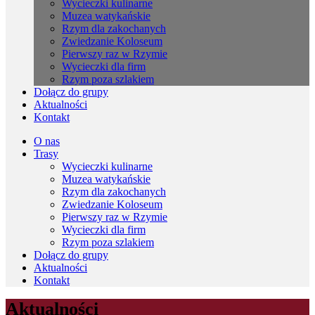
Wycieczki kulinarne
Muzea watykańskie
Rzym dla zakochanych
Zwiedzanie Koloseum
Pierwszy raz w Rzymie
Wycieczki dla firm
Rzym poza szlakiem
Dołącz do grupy
Aktualności
Kontakt
O nas
Trasy
Wycieczki kulinarne
Muzea watykańskie
Rzym dla zakochanych
Zwiedzanie Koloseum
Pierwszy raz w Rzymie
Wycieczki dla firm
Rzym poza szlakiem
Dołącz do grupy
Aktualności
Kontakt
Aktualności