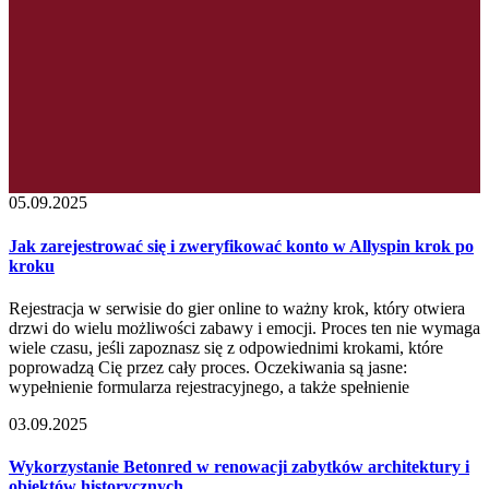
05.09.2025
Jak zarejestrować się i zweryfikować konto w Allyspin krok po
kroku
Rejestracja w serwisie do gier online to ważny krok, który otwiera
drzwi do wielu możliwości zabawy i emocji. Proces ten nie wymaga
wiele czasu, jeśli zapoznasz się z odpowiednimi krokami, które
poprowadzą Cię przez cały proces. Oczekiwania są jasne:
wypełnienie formularza rejestracyjnego, a także spełnienie
03.09.2025
Wykorzystanie Betonred w renowacji zabytków architektury i
obiektów historycznych