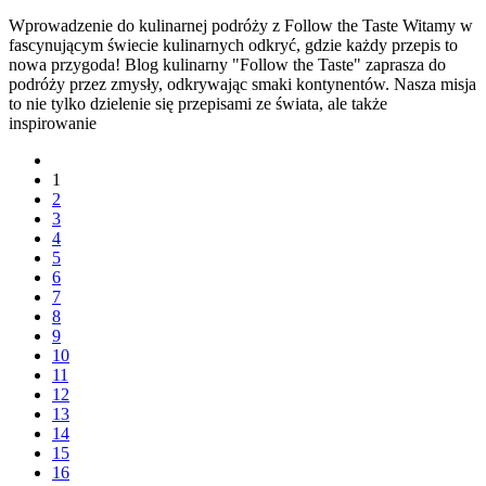
Wprowadzenie do kulinarnej podróży z Follow the Taste Witamy w
fascynującym świecie kulinarnych odkryć, gdzie każdy przepis to
nowa przygoda! Blog kulinarny "Follow the Taste" zaprasza do
podróży przez zmysły, odkrywając smaki kontynentów. Nasza misja
to nie tylko dzielenie się przepisami ze świata, ale także
inspirowanie
1
2
3
4
5
6
7
8
9
10
11
12
13
14
15
16