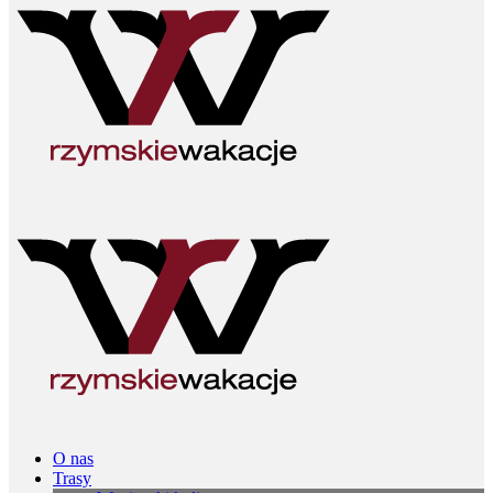
O nas
Trasy