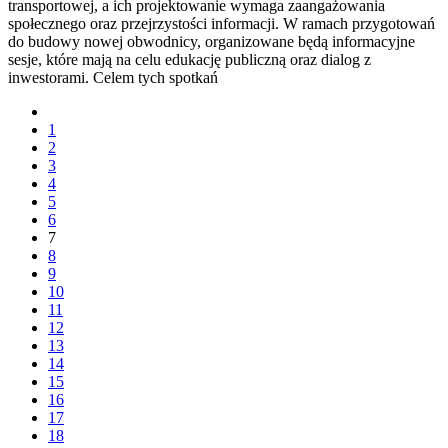
transportowej, a ich projektowanie wymaga zaangażowania
społecznego oraz przejrzystości informacji. W ramach przygotowań
do budowy nowej obwodnicy, organizowane będą informacyjne
sesje, które mają na celu edukację publiczną oraz dialog z
inwestorami. Celem tych spotkań
1
2
3
4
5
6
7
8
9
10
11
12
13
14
15
16
17
18