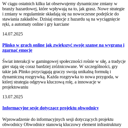
W ciągu ostatnich kilku lat obserwujemy dynamiczne zmiany w
branży hazardowej, które wpływają na to, jak grasz. Nowe strategie
i zmiany w regulaminie składają się na nowoczesne podejście do
stawiania zakładów. Dzisiaj emocje z hazardu są na wyciągnięcie
ręki, a automaty online i gry karciane
14.07.2025
Plinko w grach online jak zwiększyć swoje szanse na wygraną i
zgarnąć emocje
Świat interakcji w gamingowej społeczności rośnie w siłę, a tradycje
gier stają się coraz bardziej zróżnicowane. W szczególności, gry
takie jak Plinko przyciągają graczy swoją unikalną formułą i
dynamiczną rozgrywką. Każda rozgrywka to nowa przygoda, w
której strategia odgrywa kluczową rolę, a innowacje w
projektowaniu
13.07.2025
Informacyjne sesje dotyczące projektu obwodnicy
Wprowadzenie do informacyjnych sesji dotyczących projektu
obwodnicy Obwodnice stanowią kluczowy element infrastruktury