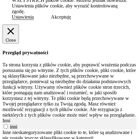
WSZYSTKICH plików cookie. Możesz jednak odwiedzić
Ustawienia plików cookie, aby wyrazić kontrolowaną
zgodę.
Ustawienia
Akceptuję
Close
Przegląd prywatności
Ta strona korzysta z plików cookie, aby poprawić wrażenia podczas
poruszania się po witrynie.
Z tych plików cookie, pliki cookie, które
są sklasyfikowane jako niezbędne, są przechowywane w
przeglądarce, ponieważ są niezbędne do działania podstawowych
funkcji witryny.
Używamy również plików cookie stron trzecich,
które pomagają nam analizować i rozumieć, w jaki sposób
korzystasz z tej witryny.
Te pliki cookie będą przechowywane w
Twojej przeglądarce tylko za Twoją zgodą.
Masz również
możliwość rezygnacji z tych plików cookie.
Ale rezygnacja z
niektórych z tych plików cookie może mieć wpływ na przeglądanie.
Inni
inni
Inne nieskategoryzowane pliki cookie to te, które są analizowane i
nie zostały jeszcze sklasyfikowane w kategorii.