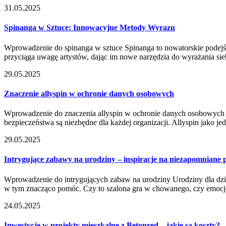
31.05.2025
Spinanga w Sztuce: Innowacyjne Metody Wyrazu
Wprowadzenie do spinanga w sztuce Spinanga to nowatorskie podejście
przyciąga uwagę artystów, dając im nowe narzędzia do wyrażania sieb
29.05.2025
Znaczenie allyspin w ochronie danych osobowych
Wprowadzenie do znaczenia allyspin w ochronie danych osobowych 
bezpieczeństwa są niezbędne dla każdej organizacji. Allyspin jako
29.05.2025
Intrygujące zabawy na urodziny – inspiracje na niezapomniane
Wprowadzenie do intrygujących zabaw na urodziny Urodziny dla dzie
w tym znacząco pomóc. Czy to szalona gra w chowanego, czy emocjo
24.05.2025
Inwestycje w projekty mieszkalne z Betonred – jakie są koszty?