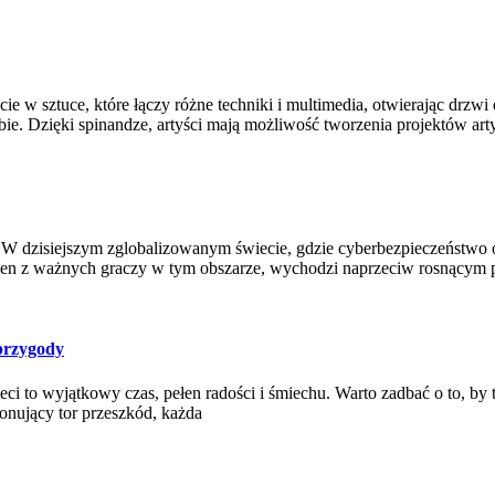
 w sztuce, które łączy różne techniki i multimedia, otwierając drzwi
ie. Dzięki spinandze, artyści mają możliwość tworzenia projektów art
W dzisiejszym zglobalizowanym świecie, gdzie cyberbezpieczeństwo 
 jeden z ważnych graczy w tym obszarze, wychodzi naprzeciw rosnącym
 przygody
ci to wyjątkowy czas, pełen radości i śmiechu. Warto zadbać o to, b
nujący tor przeszkód, każda