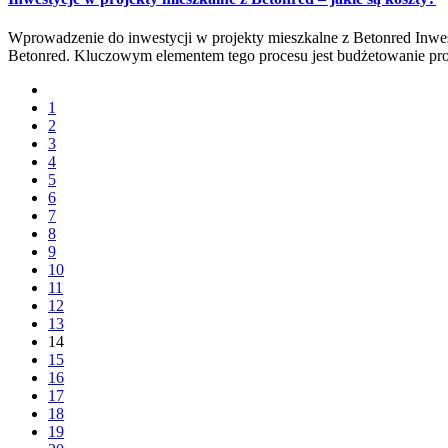
Wprowadzenie do inwestycji w projekty mieszkalne z Betonred Inwe
Betonred. Kluczowym elementem tego procesu jest budżetowanie pro
1
2
3
4
5
6
7
8
9
10
11
12
13
14
15
16
17
18
19