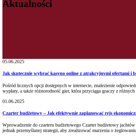
Aktualności
05.06.2025
Jak skutecznie wybrać kasyno online z atrakcyjnymi ofertami i 
Pośród licznych opcji dostępnych w internecie, znalezienie odpowi
wypłaty, a także różnorodność gier, która przyciąga graczy z różnyc
01.06.2025
Czarter budżetowy – Jak efektywnie zaplanować rejs ekonomic
Wprowadzenie do czarteru budżetowego Czarter budżetowy jachtów to
jednak przemyślanej strategii, aby zrealizować marzenia o żeglowani