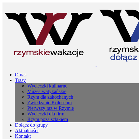
O nas
Trasy
Wycieczki kulinarne
Muzea watykańskie
Rzym dla zakochanych
Zwiedzanie Koloseum
Pierwszy raz w Rzymie
Wycieczki dla firm
Rzym poza szlakiem
Dołącz do grupy
Aktualności
Kontakt