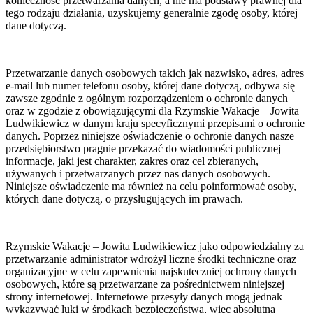
konieczność przetwarzania danych, a nie ma podstawy prawnej dla
tego rodzaju działania, uzyskujemy generalnie zgodę osoby, której
dane dotyczą.
Przetwarzanie danych osobowych takich jak nazwisko, adres, adres
e-mail lub numer telefonu osoby, której dane dotyczą, odbywa się
zawsze zgodnie z ogólnym rozporządzeniem o ochronie danych
oraz w zgodzie z obowiązującymi dla Rzymskie Wakacje – Jowita
Ludwikiewicz w danym kraju specyficznymi przepisami o ochronie
danych. Poprzez niniejsze oświadczenie o ochronie danych nasze
przedsiębiorstwo pragnie przekazać do wiadomości publicznej
informacje, jaki jest charakter, zakres oraz cel zbieranych,
używanych i przetwarzanych przez nas danych osobowych.
Niniejsze oświadczenie ma również na celu poinformować osoby,
których dane dotyczą, o przysługujących im prawach.
Rzymskie Wakacje – Jowita Ludwikiewicz jako odpowiedzialny za
przetwarzanie administrator wdrożył liczne środki techniczne oraz
organizacyjne w celu zapewnienia najskuteczniej ochrony danych
osobowych, które są przetwarzane za pośrednictwem niniejszej
strony internetowej. Internetowe przesyły danych mogą jednak
wykazywać luki w środkach bezpieczeństwa, więc absolutna