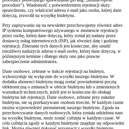
procedure”). Wiadomość z potwierdzeniem rejestracji służy
sprawdzeniu, czy właściciel adresu e-mail jako osoba, której dane
dotyczą, zezwolił na wysyłkę biuletynu.
Przy zapisywaniu się na newsletter przechowujemy również adres
IP systemu komputerowego używanego w momencie rejestracji
przez osobę, której dane dotyczą, który został jej nadany przez
dostawcę usług internetowych (ISP), jak również datę i godzinę
rejestracji. Zbieranie tych danych jest konieczne, aby ustalić
(możliwe) nadużycie adresu e-mail osoby, której dane dotyczą, w
późniejszym terminie i dlatego służy ono jako prawne
zabezpieczenie administratora.
Dane osobowe, zebrane w trakcie rejestracji na biuletyn,
wykorzystuje się wyłącznie do wysyłki naszego biuletynu. W
dodatku abonenci biuletynu mogą zostać powiadomieni pocztą
elektroniczną o zmianach w ofercie biuletynu lub o zmienionych
warunkach technicznych, jeżeli jest to konieczne do obsługi
biuletynu lub rejestracji. Dane osobowe, zebrane przy usłudze
biuletynu, nie są przekazywane osobom trzecim. W każdym czasie
można wypowiedzieć prenumeratę naszego biuletynu. Zgoda na
przechowywanie danych osobowych, która została udzielona nam
na wysyłkę biuletynu, może zostać cofnięta w każdym czasie. W
celu cofnięcia zgody w każdym biuletynie znajduje się odpowiedni
link. Można również dokonać rezygnacji z wysyłki biuletynu