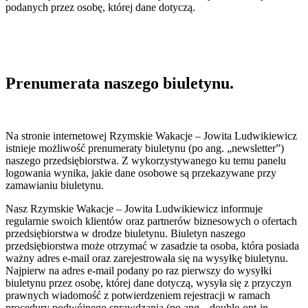
podanych przez osobę, której dane dotyczą.
Prenumerata naszego biuletynu.
Na stronie internetowej Rzymskie Wakacje – Jowita Ludwikiewicz
istnieje możliwość prenumeraty biuletynu (po ang. „newsletter”)
naszego przedsiębiorstwa. Z wykorzystywanego ku temu panelu
logowania wynika, jakie dane osobowe są przekazywane przy
zamawianiu biuletynu.
Nasz Rzymskie Wakacje – Jowita Ludwikiewicz informuje
regularnie swoich klientów oraz partnerów biznesowych o ofertach
przedsiębiorstwa w drodze biuletynu. Biuletyn naszego
przedsiębiorstwa może otrzymać w zasadzie ta osoba, która posiada
ważny adres e-mail oraz zarejestrowała się na wysyłkę biuletynu.
Najpierw na adres e-mail podany po raz pierwszy do wysyłki
biuletynu przez osobę, której dane dotyczą, wysyła się z przyczyn
prawnych wiadomość z potwierdzeniem rejestracji w ramach
procedury podwójnego sprawdzania (po ang. „double-opt-in