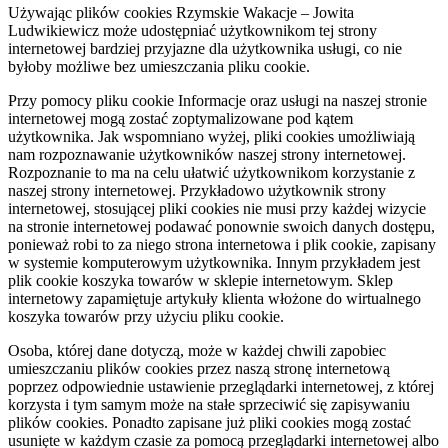
Używając plików cookies Rzymskie Wakacje – Jowita
Ludwikiewicz może udostępniać użytkownikom tej strony
internetowej bardziej przyjazne dla użytkownika usługi, co nie
byłoby możliwe bez umieszczania pliku cookie.
Przy pomocy pliku cookie Informacje oraz usługi na naszej stronie
internetowej mogą zostać zoptymalizowane pod kątem
użytkownika. Jak wspomniano wyżej, pliki cookies umożliwiają
nam rozpoznawanie użytkowników naszej strony internetowej.
Rozpoznanie to ma na celu ułatwić użytkownikom korzystanie z
naszej strony internetowej. Przykładowo użytkownik strony
internetowej, stosującej pliki cookies nie musi przy każdej wizycie
na stronie internetowej podawać ponownie swoich danych dostępu,
ponieważ robi to za niego strona internetowa i plik cookie, zapisany
w systemie komputerowym użytkownika. Innym przykładem jest
plik cookie koszyka towarów w sklepie internetowym. Sklep
internetowy zapamiętuje artykuły klienta włożone do wirtualnego
koszyka towarów przy użyciu pliku cookie.
Osoba, której dane dotyczą, może w każdej chwili zapobiec
umieszczaniu plików cookies przez naszą stronę internetową
poprzez odpowiednie ustawienie przeglądarki internetowej, z której
korzysta i tym samym może na stałe sprzeciwić się zapisywaniu
plików cookies. Ponadto zapisane już pliki cookies mogą zostać
usunięte w każdym czasie za pomocą przeglądarki internetowej albo