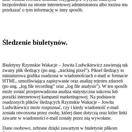
bezpośrednio na stronie internetowej administratora albo można mu
przekazać o tym informację w inny sposób.
Śledzenie biuletynów.
Biuletyny Rzymskie Wakacje – Jowita Ludwikiewicz zawierają tak
zwany plik śledzący (po ang. „tracking pixel”). Piksel śledzący to
miniaturowa grafika osadzona w wiadomościach e-mail w formacie
HTML, umożliwiająca zapisywanie oraz analizę rejestru zdarzeń
(po ang. „log file recording” oraz „log file analysis”). W ten sposób
może zostać przeprowadzona analiza statystyczna sukcesu lub
porażki internetowej kampanii marketingowej. Na podstawie
osadzonych plików śledzących Rzymskie Wakacje – Jowita
Ludwikiewicz może rozpoznać, czy i kiedy wiadomość e-mail
została otworzona przez osobę, której dane dotyczą oraz które linki
zawarte w wiadomości e-mail zostały przez nią wywołane.
Dane osobowe, zebrane dzięki zawartym w biuletynie plikom