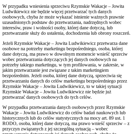
W przypadku wniesienia sprzeciwu Rzymskie Wakacje – Jowita
Ludwikiewicz nie będzie więcej przetwarzać tych danych
osobowych, chyba że może wykazać istnienie ważnych prawnie
uzasadnionych podstaw do przetwarzania, nadrzędnych wobec
interesów, praw i wolności osoby, której dane dotyczą, lub
przetwarzanie służy do ustalenia, dochodzenia lub obrony roszczeń.
Jeżeli Rzymskie Wakacje – Jowita Ludwikiewicz przetwarza dane
osobowe na potrzeby marketingu bezpośredniego, osoba, której
dane dotyczą, ma prawo w dowolnym momencie wnieść sprzeciw
wobec przetwarzania dotyczących jej danych osobowych na
potrzeby takiego marketingu, w tym profilowania, w zakresie, w
jakim przetwarzanie jest związane z takim marketingiem
bezpośrednim. Jeżeli osoba, której dane dotyczą, sprzeciwia się
przetwarzaniu danych do celów marketingu bezpośredniego przez
Rzymskie Wakacje – Jowita Ludwikiewicz, to w takiej sytuacji
Rzymskie Wakacje – Jowita Ludwikiewicz nie będzie już
przetwarzać danych osobowych do tych celów.
W przypadku przetwarzania danych osobowych przez Rzymskie
Wakacje – Jowita Ludwikiewicz do celów badań naukowych lub
historycznych lub do celów statystycznych na mocy art. 89 ust. 1
RODO, osoba, której dane dotyczą, ma prawo wnieść sprzeciw – z
przyczyn związanych z jej szczególną sytuacją – wobec