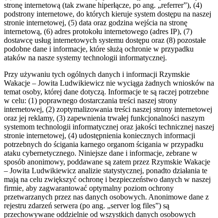
stronę internetową (tak zwane hiperłącze, po ang. „referrer”), (4)
podstrony internetowe, do których kieruje system dostępu na naszej
stronie internetowej, (5) data oraz godzina wejścia na stronę
internetową, (6) adres protokołu internetowego (adres IP), (7)
dostawcę usług internetowych systemu dostępu oraz (8) pozostałe
podobne dane i informacje, które służą ochronie w przypadku
ataków na nasze systemy technologii informatycznej.
Przy używaniu tych ogólnych danych i informacji Rzymskie
Wakacje – Jowita Ludwikiewicz nie wyciąga żadnych wniosków na
temat osoby, której dane dotyczą. Informacje te są raczej potrzebne
w celu: (1) poprawnego dostarczania treści naszej strony
internetowej, (2) zoptymalizowania treści naszej strony internetowej
oraz jej reklamy, (3) zapewnienia trwałej funkcjonalności naszym
systemom technologii informatycznej oraz jakości technicznej naszej
stronie internetowej, (4) udostępnienia koniecznych informacji
potrzebnych do ścigania karnego organom ścigania w przypadku
ataku cybernetycznego. Niniejsze dane i informacje, zebrane w
sposób anonimowy, poddawane są zatem przez Rzymskie Wakacje
– Jowita Ludwikiewicz analizie statystycznej, ponadto działania te
mają na celu zwiększyć ochronę i bezpieczeństwo danych w naszej
firmie, aby zagwarantować optymalny poziom ochrony
przetwarzanych przez nas danych osobowych. Anonimowe dane z
rejestru zdarzeń serwera (po ang. „server log files”) są
przechowywane oddzielnie od wszystkich danych osobowych