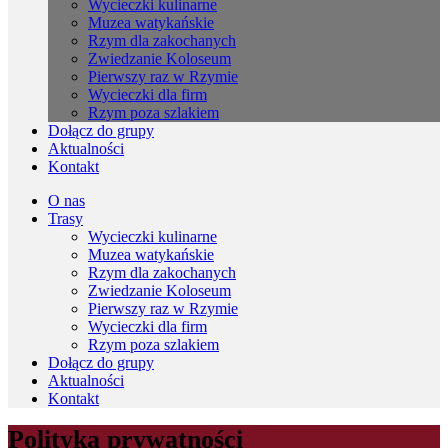
Wycieczki kulinarne
Muzea watykańskie
Rzym dla zakochanych
Zwiedzanie Koloseum
Pierwszy raz w Rzymie
Wycieczki dla firm
Rzym poza szlakiem
Dołącz do grupy
Aktualności
Kontakt
O nas
Trasy
Wycieczki kulinarne
Muzea watykańskie
Rzym dla zakochanych
Zwiedzanie Koloseum
Pierwszy raz w Rzymie
Wycieczki dla firm
Rzym poza szlakiem
Dołącz do grupy
Aktualności
Kontakt
Polityka prywatności