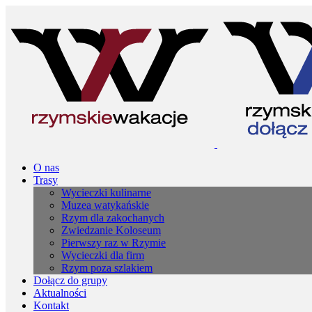
O nas
Trasy
Wycieczki kulinarne
Muzea watykańskie
Rzym dla zakochanych
Zwiedzanie Koloseum
Pierwszy raz w Rzymie
Wycieczki dla firm
Rzym poza szlakiem
Dołącz do grupy
Aktualności
Kontakt