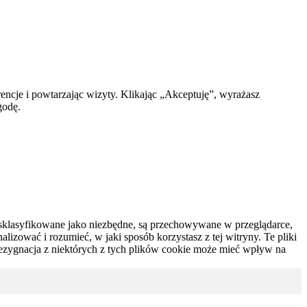
encje i powtarzając wizyty. Klikając „Akceptuję”, wyrażasz
godę.
są sklasyfikowane jako niezbędne, są przechowywane w przeglądarce,
izować i rozumieć, w jaki sposób korzystasz z tej witryny.
Te pliki
ezygnacja z niektórych z tych plików cookie może mieć wpływ na