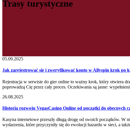
Trasy turystyczne
05.09.2025
Jak zarejestrować się i zweryfikować konto w Allyspin krok po 
Rejestracja w serwisie do gier online to ważny krok, który otwiera 
poprowadzą Cię przez cały proces. Oczekiwania są jasne: wypełnienie 
26.08.2025
Historia rozwoju VegasCasino Online od początki do obecnych 
Kasyna internetowe przeszły długą drogę od swoich początków. W mi
wydarzenia, które przyczyniły się do ewolucji hazardu w sieci, a tak