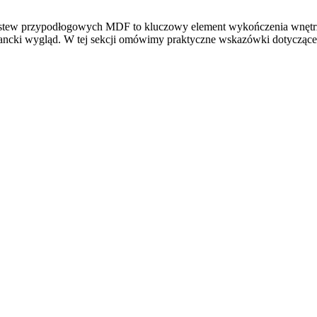
ew przypodłogowych MDF to kluczowy element wykończenia wnętrz, 
egancki wygląd. W tej sekcji omówimy praktyczne wskazówki dotycząc