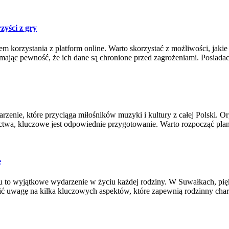
zyści z gry
m korzystania z platform online. Warto skorzystać z możliwości, jaki
 mając pewność, że ich dane są chronione przed zagrożeniami. Posiada
nie, które przyciąga miłośników muzyki i kultury z całej Polski. Org
ictwa, kluczowe jest odpowiednie przygotowanie. Warto rozpocząć pl
e
 to wyjątkowe wydarzenie w życiu każdej rodziny. W Suwałkach, piękn
ić uwagę na kilka kluczowych aspektów, które zapewnią rodzinny char