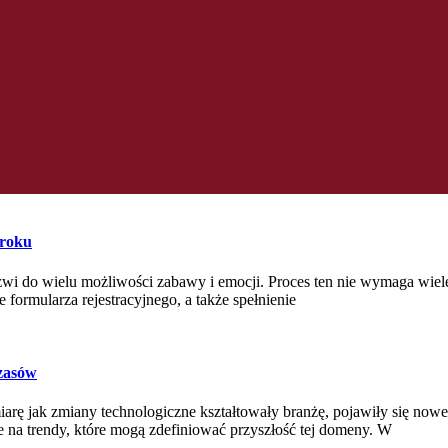
kroku
drzwi do wielu możliwości zabawy i emocji. Proces ten nie wymaga wiele
formularza rejestracyjnego, a także spełnienie
czasów
arę jak zmiany technologiczne kształtowały branżę, pojawiły się now
że na trendy, które mogą zdefiniować przyszłość tej domeny. W