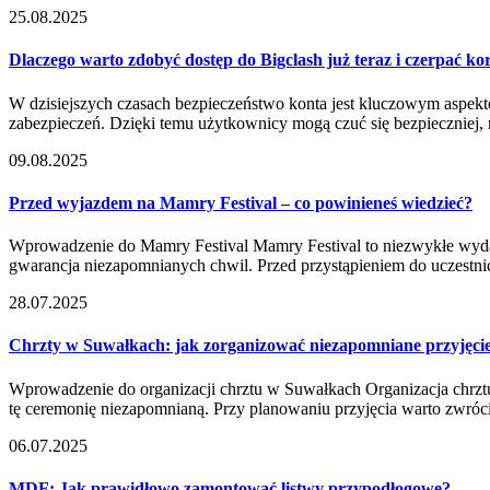
25.08.2025
Dlaczego warto zdobyć dostęp do Bigclash już teraz i czerpać kor
W dzisiejszych czasach bezpieczeństwo konta jest kluczowym aspekte
zabezpieczeń. Dzięki temu użytkownicy mogą czuć się bezpieczniej,
09.08.2025
Przed wyjazdem na Mamry Festival – co powinieneś wiedzieć?
Wprowadzenie do Mamry Festival Mamry Festival to niezwykłe wydarze
gwarancja niezapomnianych chwil. Przed przystąpieniem do uczestn
28.07.2025
Chrzty w Suwałkach: jak zorganizować niezapomniane przyjęci
Wprowadzenie do organizacji chrztu w Suwałkach Organizacja chrztu
tę ceremonię niezapomnianą. Przy planowaniu przyjęcia warto zwróc
06.07.2025
MDF: Jak prawidłowo zamontować listwy przypodłogowe?