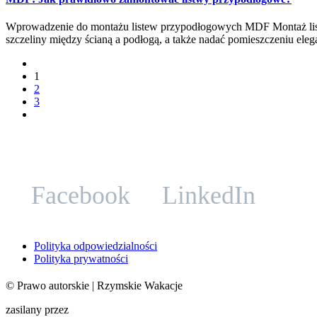
Wprowadzenie do montażu listew przypodłogowych MDF Montaż list
szczeliny między ścianą a podłogą, a także nadać pomieszczeniu el
1
2
3
Facebook
LinkedIn
Polityka odpowiedzialności
Polityka prywatności
©
Prawo autorskie
| Rzymskie Wakacje
zasilany przez