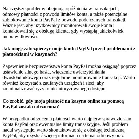
Najczęstsze problemy obejmują opóźnienia w transakcjach,
odmowy płatności z powodu limitów konta, a także potencjalne
zablokowanie konta PayPal z powodu podejrzanych transakcji.
Ważne jest, aby użytkownicy monitorowali swoje konta i
kontaktowali się z obsługą klienta, gdy wystąpią jakiekolwiek
nieprawidłowości.
Jak mogę zabezpieczyć moje konto PayPal przed problemami z
płatnościami w kasynach?
Zapewnienie bezpieczeństwa konta PayPal można osiągnąć poprzez
ustawienie silnego hasła, włączenie uwierzytelniania
dwuskładnikowego oraz regularne monitorowanie transakcji. Warto
również korzystać z zaufanych urządzeń i sieci, aby
zminimalizować ryzyko nieautoryzowanego dostępu.
Co zrobić, gdy moja płatność na kasyno online za pomocą
PayPal została odrzucona?
W przypadku odrzucenia płatności warto najpierw sprawdzić stan
konta PayPal oraz ewentualne limity transakcyjne. Jeśli problem
nadal występuje, warto skontaktować się z obsługą techniczną
PayPal, aby uzyskać więcej informacji na temat odmowy oraz