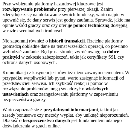
Przy wybieraniu platformy hazardowej kluczowe jest
rozwiązywanie problemów
przy pierwszej okazji. Zanim
zdecydujesz się na ulokowanie swoich funduszy, warto najpierw
upewnić się, że dany serwis jest godny zaufania. Sprawdź, jakie ma
opinie wśród graczy oraz czy oferuje
pomoc techniczną
dostępną
w razie ewentualnych trudności.
Nie zapomnij również o
historii transakcji
. Rzetelne platformy
gromadzą dokładne dane na temat wszelkich operacji, co powinno
wzbudzać zaufanie. Będąc na stronie, zwróć uwagę na
dobre
praktyki
w zakresie zabezpieczeń, takie jak certyfikaty SSL czy
ochrona danych osobowych.
Komunikacja z kasynem jest również nieodzownym elementem. W
przypadku wątpliwości lub pytań, warto zasięgnąć informacji od
przedstawicieli serwisu. Ich szybkość reakcji i pomoc w
rozwiązaniu problemów mogą świadczyć o
właściwych
ustawieniach
oraz zaangażowaniu platformy w zapewnieniu
bezpieczeństwa graczy.
Warto zapoznać się z
przydatnymi informacjami
, takimi jak
zasady bonusowe czy metody wypłat, aby uniknąć nieporozumień.
Dbałość o
bezpieczeństwo danych
jest fundamentem udanego
doświadczenia w grach online.