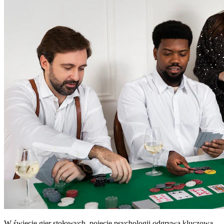
W świecie gier stołowych, pojęcie psychologii odgrywa kluczową