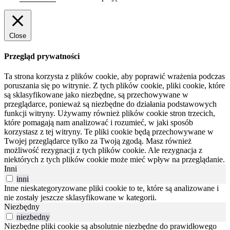
Close
Przegląd prywatności
Ta strona korzysta z plików cookie, aby poprawić wrażenia podczas
poruszania się po witrynie.
Z tych plików cookie, pliki cookie, które
są sklasyfikowane jako niezbędne, są przechowywane w
przeglądarce, ponieważ są niezbędne do działania podstawowych
funkcji witryny.
Używamy również plików cookie stron trzecich,
które pomagają nam analizować i rozumieć, w jaki sposób
korzystasz z tej witryny.
Te pliki cookie będą przechowywane w
Twojej przeglądarce tylko za Twoją zgodą.
Masz również
możliwość rezygnacji z tych plików cookie.
Ale rezygnacja z
niektórych z tych plików cookie może mieć wpływ na przeglądanie.
Inni
inni
Inne nieskategoryzowane pliki cookie to te, które są analizowane i
nie zostały jeszcze sklasyfikowane w kategorii.
Niezbędny
niezbedny
Niezbędne pliki cookie są absolutnie niezbędne do prawidłowego