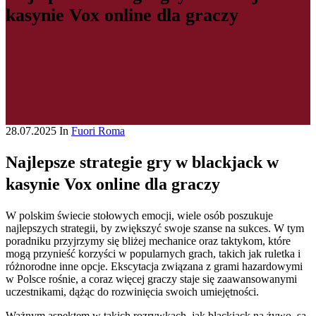
kasynie Vox online dla graczy
28.07.2025
In
Fuori Roma
Najlepsze strategie gry w blackjack w
kasynie Vox online dla graczy
W polskim świecie stołowych emocji, wiele osób poszukuje
najlepszych strategii, by zwiększyć swoje szanse na sukces. W tym
poradniku przyjrzymy się bliżej mechanice oraz taktykom, które
mogą przynieść korzyści w popularnych grach, takich jak ruletka i
różnorodne inne opcje. Ekscytacja związana z grami hazardowymi
w Polsce rośnie, a coraz więcej graczy staje się zaawansowanymi
uczestnikami, dążąc do rozwinięcia swoich umiejętności.
Ważnym aspektem w takich rozrywkach, jak blackjack na żywo, są