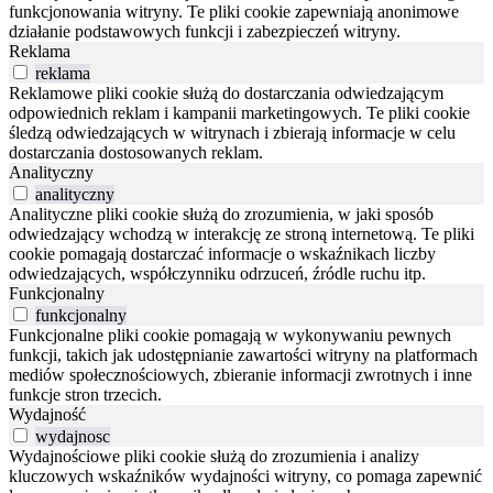
funkcjonowania witryny. Te pliki cookie zapewniają anonimowe
działanie podstawowych funkcji i zabezpieczeń witryny.
Reklama
reklama
Reklamowe pliki cookie służą do dostarczania odwiedzającym
odpowiednich reklam i kampanii marketingowych. Te pliki cookie
śledzą odwiedzających w witrynach i zbierają informacje w celu
dostarczania dostosowanych reklam.
Analityczny
analityczny
Analityczne pliki cookie służą do zrozumienia, w jaki sposób
odwiedzający wchodzą w interakcję ze stroną internetową. Te pliki
cookie pomagają dostarczać informacje o wskaźnikach liczby
odwiedzających, współczynniku odrzuceń, źródle ruchu itp.
Funkcjonalny
funkcjonalny
Funkcjonalne pliki cookie pomagają w wykonywaniu pewnych
funkcji, takich jak udostępnianie zawartości witryny na platformach
mediów społecznościowych, zbieranie informacji zwrotnych i inne
funkcje stron trzecich.
Wydajność
wydajnosc
Wydajnościowe pliki cookie służą do zrozumienia i analizy
kluczowych wskaźników wydajności witryny, co pomaga zapewnić