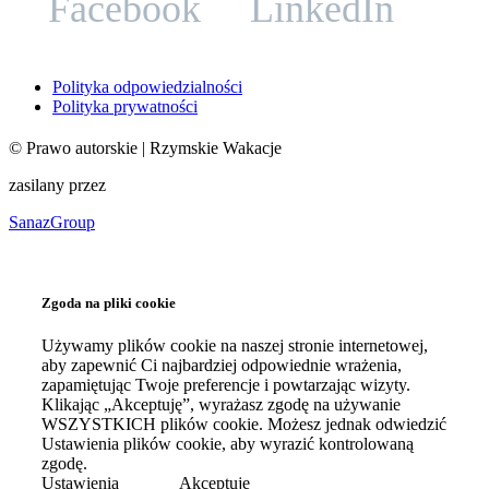
Facebook
LinkedIn
Polityka odpowiedzialności
Polityka prywatności
©
Prawo autorskie
| Rzymskie Wakacje
zasilany przez
SanazGroup
Zgoda na pliki cookie
Używamy plików cookie na naszej stronie internetowej,
aby zapewnić Ci najbardziej odpowiednie wrażenia,
zapamiętując Twoje preferencje i powtarzając wizyty.
Klikając „Akceptuję”, wyrażasz zgodę na używanie
WSZYSTKICH plików cookie. Możesz jednak odwiedzić
Ustawienia plików cookie, aby wyrazić kontrolowaną
zgodę.
Ustawienia
Akceptuję