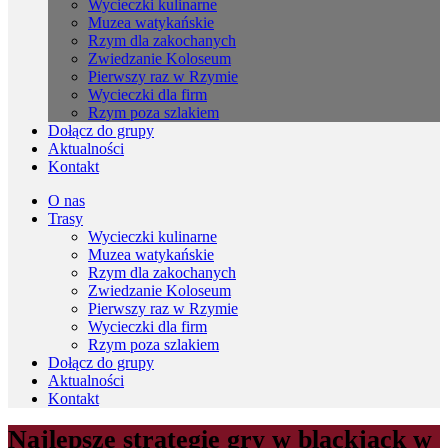
Wycieczki kulinarne
Muzea watykańskie
Rzym dla zakochanych
Zwiedzanie Koloseum
Pierwszy raz w Rzymie
Wycieczki dla firm
Rzym poza szlakiem
Dołącz do grupy
Aktualności
Kontakt
O nas
Trasy
Wycieczki kulinarne
Muzea watykańskie
Rzym dla zakochanych
Zwiedzanie Koloseum
Pierwszy raz w Rzymie
Wycieczki dla firm
Rzym poza szlakiem
Dołącz do grupy
Aktualności
Kontakt
Najlepsze strategie gry w blackjack w