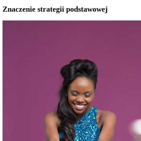
Znaczenie strategii podstawowej