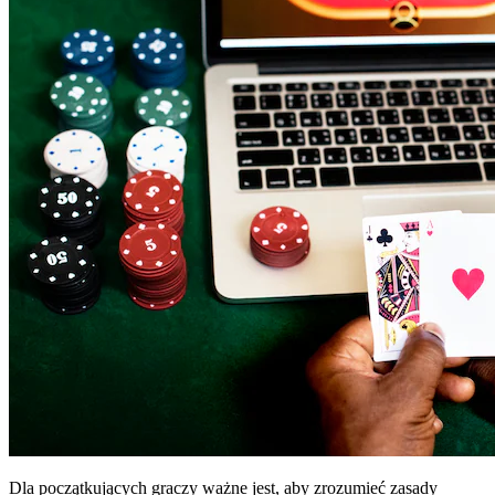
Dla początkujących graczy ważne jest, aby zrozumieć zasady