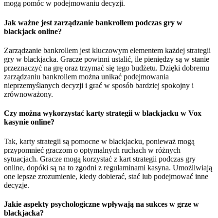
mogą pomóc w podejmowaniu decyzji.
Jak ważne jest zarządzanie bankrollem podczas gry w
blackjack online?
Zarządzanie bankrollem jest kluczowym elementem każdej strategii
gry w blackjacka. Gracze powinni ustalić, ile pieniędzy są w stanie
przeznaczyć na grę oraz trzymać się tego budżetu. Dzięki dobremu
zarządzaniu bankrollem można unikać podejmowania
nieprzemyślanych decyzji i grać w sposób bardziej spokojny i
zrównoważony.
Czy można wykorzystać karty strategii w blackjacku w Vox
kasynie online?
Tak, karty strategii są pomocne w blackjacku, ponieważ mogą
przypomnieć graczom o optymalnych ruchach w różnych
sytuacjach. Gracze mogą korzystać z kart strategii podczas gry
online, dopóki są na to zgodni z regulaminami kasyna. Umożliwiają
one lepsze zrozumienie, kiedy dobierać, stać lub podejmować inne
decyzje.
Jakie aspekty psychologiczne wpływają na sukces w grze w
blackjacka?