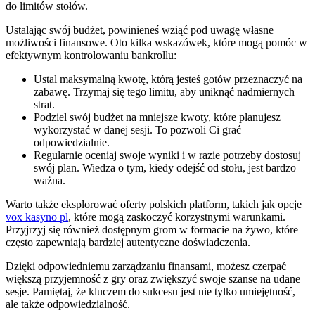
do limitów stołów.
Ustalając swój budżet, powinieneś wziąć pod uwagę własne
możliwości finansowe. Oto kilka wskazówek, które mogą pomóc w
efektywnym kontrolowaniu bankrollu:
Ustal maksymalną kwotę, którą jesteś gotów przeznaczyć na
zabawę. Trzymaj się tego limitu, aby uniknąć nadmiernych
strat.
Podziel swój budżet na mniejsze kwoty, które planujesz
wykorzystać w danej sesji. To pozwoli Ci grać
odpowiedzialnie.
Regularnie oceniaj swoje wyniki i w razie potrzeby dostosuj
swój plan. Wiedza o tym, kiedy odejść od stołu, jest bardzo
ważna.
Warto także eksplorować oferty polskich platform, takich jak opcje
vox kasyno pl
, które mogą zaskoczyć korzystnymi warunkami.
Przyjrzyj się również dostępnym grom w formacie na żywo, które
często zapewniają bardziej autentyczne doświadczenia.
Dzięki odpowiedniemu zarządzaniu finansami, możesz czerpać
większą przyjemność z gry oraz zwiększyć swoje szanse na udane
sesje. Pamiętaj, że kluczem do sukcesu jest nie tylko umiejętność,
ale także odpowiedzialność.