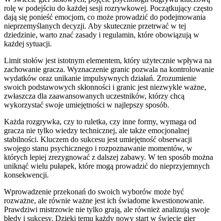
rolę w podejściu do każdej sesji rozrywkowej. Początkujący często
dają się ponieść emocjom, co może prowadzić do podejmowania
nieprzemyślanych decyzji. Aby skutecznie przetrwać w tej
dziedzinie, warto znać zasady i regulamin, które obowiązują w
każdej sytuacji.
Limit stołów jest istotnym elementem, który użytecznie wpływa na
zachowanie gracza. Wyznaczenie granic pozwala na kontrolowanie
wydatków oraz unikanie impulsywnych działań. Zrozumienie
swoich podstawowych skłonności i granic jest niezwykle ważne,
zwłaszcza dla zaawansowanych uczestników, którzy chcą
wykorzystać swoje umiejętności w najlepszy sposób.
Każda rozgrywka, czy to ruletka, czy inne formy, wymaga od
gracza nie tylko wiedzy technicznej, ale także emocjonalnej
stabilności. Kluczem do sukcesu jest umiejętność obserwacji
swojego stanu psychicznego i rozpoznawanie momentów, w
których lepiej zrezygnować z dalszej zabawy. W ten sposób można
uniknąć wielu pułapek, które mogą prowadzić do nieprzyjemnych
konsekwencji.
Wprowadzenie przekonań do swoich wyborów może być
rozważne, ale równie ważne jest ich świadome kwestionowanie.
Prawdziwi mistrzowie nie tylko grają, ale również analizują swoje
błędy i sukcesy. Dzięki temu każdy nowy start w świecie gier