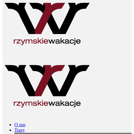
O nas
Trasy