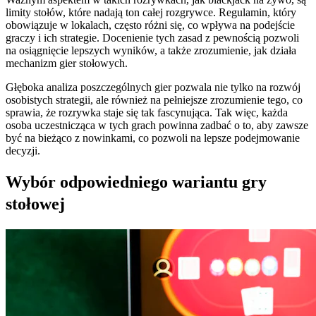
limity stołów, które nadają ton całej rozgrywce. Regulamin, który
obowiązuje w lokalach, często różni się, co wpływa na podejście
graczy i ich strategie. Docenienie tych zasad z pewnością pozwoli
na osiągnięcie lepszych wyników, a także zrozumienie, jak działa
mechanizm gier stołowych.
Głęboka analiza poszczególnych gier pozwala nie tylko na rozwój
osobistych strategii, ale również na pełniejsze zrozumienie tego, co
sprawia, że rozrywka staje się tak fascynująca. Tak więc, każda
osoba uczestnicząca w tych grach powinna zadbać o to, aby zawsze
być na bieżąco z nowinkami, co pozwoli na lepsze podejmowanie
decyzji.
Wybór odpowiedniego wariantu gry
stołowej