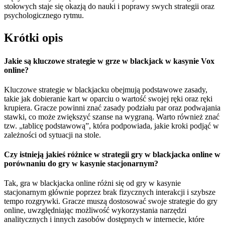
stołowych staje się okazją do nauki i poprawy swych strategii oraz
psychologicznego rytmu.
Krótki opis
Jakie są kluczowe strategie w grze w blackjack w kasynie Vox
online?
Kluczowe strategie w blackjacku obejmują podstawowe zasady,
takie jak dobieranie kart w oparciu o wartość swojej ręki oraz ręki
krupiera. Gracze powinni znać zasady podziału par oraz podwajania
stawki, co może zwiększyć szanse na wygraną. Warto również znać
tzw. „tablicę podstawową”, która podpowiada, jakie kroki podjąć w
zależności od sytuacji na stole.
Czy istnieją jakieś różnice w strategii gry w blackjacka online w
porównaniu do gry w kasynie stacjonarnym?
Tak, gra w blackjacka online różni się od gry w kasynie
stacjonarnym głównie poprzez brak fizycznych interakcji i szybsze
tempo rozgrywki. Gracze muszą dostosować swoje strategie do gry
online, uwzględniając możliwość wykorzystania narzędzi
analitycznych i innych zasobów dostępnych w internecie, które