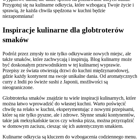
Przygotuj się na kulinarne odkrycia, które wzbogacą Twoje życie i
sprawią, że każda chwila spędzona w kuchni będzie
niezapomniana!
Inspiracje kulinarne dla globtroterów
smaków
Podróż przez zmysły to nie tylko odkrywanie nowych miejsc, ale
także smaków, które zachwycają i inspirują. Blog kulinarny może
być doskonałym przewodnikiem w tej kulinarnej wyprawie.
Przepisy ze świata otwierają drzwi do kuchni międzynarodowej,
gdzie każdy kontynent ma swoje unikalne dania. Od aromatycznych
curry z Indii po świeże sushi z Japonii, możliwości są
nieograniczone.
Globtroterka smaków znajdzie tu wiele inspiracji kulinarnych, które
można łatwo wprowadzić do własnej kuchni. Warto poświęcić
chwilę na relaks w kuchni, eksperymentując z nowymi przepisami,
które są nie tylko pyszne, ale i zdrowe. Słynne smaki kontynentów,
takie jak meksykańskie tacos czy włoska pizza, można przyrządzić
w domowym zaciszu, ciesząc się ich autentycznym smakiem.
Kulinarne odkrycia są kluczem do wzbogacenia codziennego menu.