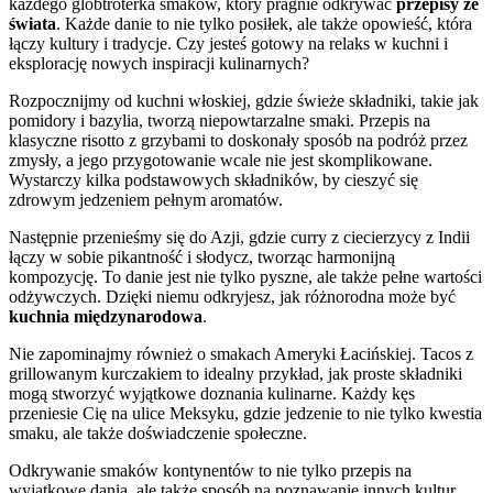
każdego globtroterka smaków, który pragnie odkrywać
przepisy ze
świata
. Każde danie to nie tylko posiłek, ale także opowieść, która
łączy kultury i tradycje. Czy jesteś gotowy na relaks w kuchni i
eksplorację nowych inspiracji kulinarnych?
Rozpocznijmy od kuchni włoskiej, gdzie świeże składniki, takie jak
pomidory i bazylia, tworzą niepowtarzalne smaki. Przepis na
klasyczne risotto z grzybami to doskonały sposób na podróż przez
zmysły, a jego przygotowanie wcale nie jest skomplikowane.
Wystarczy kilka podstawowych składników, by cieszyć się
zdrowym jedzeniem pełnym aromatów.
Następnie przenieśmy się do Azji, gdzie curry z ciecierzycy z Indii
łączy w sobie pikantność i słodycz, tworząc harmonijną
kompozycję. To danie jest nie tylko pyszne, ale także pełne wartości
odżywczych. Dzięki niemu odkryjesz, jak różnorodna może być
kuchnia międzynarodowa
.
Nie zapominajmy również o smakach Ameryki Łacińskiej. Tacos z
grillowanym kurczakiem to idealny przykład, jak proste składniki
mogą stworzyć wyjątkowe doznania kulinarne. Każdy kęs
przeniesie Cię na ulice Meksyku, gdzie jedzenie to nie tylko kwestia
smaku, ale także doświadczenie społeczne.
Odkrywanie smaków kontynentów to nie tylko przepis na
wyjątkowe dania, ale także sposób na poznawanie innych kultur.