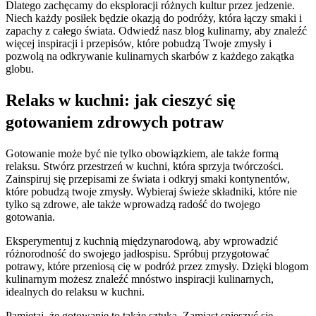
Dlatego zachęcamy do eksploracji różnych kultur przez jedzenie.
Niech każdy posiłek będzie okazją do podróży, która łączy smaki i
zapachy z całego świata. Odwiedź nasz blog kulinarny, aby znaleźć
więcej inspiracji i przepisów, które pobudzą Twoje zmysły i
pozwolą na odkrywanie kulinarnych skarbów z każdego zakątka
globu.
Relaks w kuchni: jak cieszyć się
gotowaniem zdrowych potraw
Gotowanie może być nie tylko obowiązkiem, ale także formą
relaksu. Stwórz przestrzeń w kuchni, która sprzyja twórczości.
Zainspiruj się przepisami ze świata i odkryj smaki kontynentów,
które pobudzą twoje zmysły. Wybieraj świeże składniki, które nie
tylko są zdrowe, ale także wprowadzą radość do twojego
gotowania.
Eksperymentuj z kuchnią międzynarodową, aby wprowadzić
różnorodność do swojego jadłospisu. Spróbuj przygotować
potrawy, które przeniosą cię w podróż przez zmysły. Dzięki blogom
kulinarnym możesz znaleźć mnóstwo inspiracji kulinarnych,
idealnych do relaksu w kuchni.
Pamiętaj, że gotowanie to także sztuka. Zamiast spieszyć się,