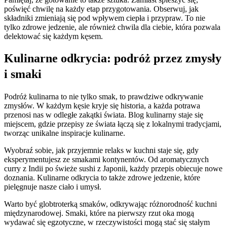
poświęć chwilę na każdy etap przygotowania. Obserwuj, jak
składniki zmieniają się pod wpływem ciepła i przypraw. To nie
tylko zdrowe jedzenie, ale również chwila dla ciebie, która pozwala
delektować się każdym kęsem.
Kulinarne odkrycia: podróż przez zmysły
i smaki
Podróż kulinarna to nie tylko smak, to prawdziwe odkrywanie
zmysłów. W każdym kęsie kryje się historia, a każda potrawa
przenosi nas w odległe zakątki świata. Blog kulinarny staje się
miejscem, gdzie przepisy ze świata łączą się z lokalnymi tradycjami,
tworząc unikalne inspiracje kulinarne.
Wyobraź sobie, jak przyjemnie relaks w kuchni staje się, gdy
eksperymentujesz ze smakami kontynentów. Od aromatycznych
curry z Indii po świeże sushi z Japonii, każdy przepis obiecuje nowe
doznania. Kulinarne odkrycia to także zdrowe jedzenie, które
pielęgnuje nasze ciało i umysł.
Warto być globtroterką smaków, odkrywając różnorodność kuchni
międzynarodowej. Smaki, które na pierwszy rzut oka mogą
wydawać się egzotyczne, w rzeczywistości mogą stać się stałym