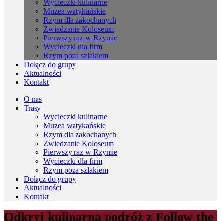
Wycieczki kulinarne
Muzea watykańskie
Rzym dla zakochanych
Zwiedzanie Koloseum
Pierwszy raz w Rzymie
Wycieczki dla firm
Rzym poza szlakiem
Dołącz do grupy
Aktualności
Kontakt
O nas
Trasy
Wycieczki kulinarne
Muzea watykańskie
Rzym dla zakochanych
Zwiedzanie Koloseum
Pierwszy raz w Rzymie
Wycieczki dla firm
Rzym poza szlakiem
Dołącz do grupy
Aktualności
Kontakt
Odkryj kulinarną podróż z Follow the