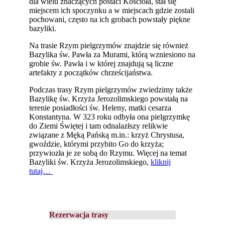
dla wielu znaczących postaci Kościoła, stał się
miejscem ich spoczynku a w miejscach gdzie zostali
pochowani, często na ich grobach powstały piękne
bazyliki.
Na trasie Rzym pielgrzymów znajdzie się również
Bazylika św. Pawła za Murami, którą wzniesiono na
grobie św. Pawła i w której znajdują są liczne
artefakty z początków chrześcijaństwa.
Podczas trasy Rzym pielgrzymów zwiedzimy także
Bazylikę św. Krzyża Jerozolimskiego powstałą na
terenie posiadłości św. Heleny, matki cesarza
Konstantyna. W 323 roku odbyła ona pielgrzymkę
do Ziemi Świętej i tam odnalazłszy relikwie
związane z Męką Pańską m.in.: krzyż Chrystusa,
gwoździe, którymi przybito Go do krzyża;
przywiozła je ze sobą do Rzymu. Więcej na temat
Bazyliki św. Krzyża Jerozolimskiego,
kliknij
tutaj…
Rezerwacja trasy