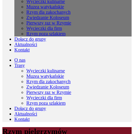
Wycieczki kulinarne
Muzea watykańskie
Rzym dla zakochanych
Zwiedzanie Koloseum
Pierwszy raz w Rzymie
Wycieczki dla firm
Rzym poza szlakiem
Dołącz do grupy
Aktualności
Kontakt
O nas
Trasy
Wycieczki kulinarne
Muzea watykańskie
Rzym dla zakochanych
Zwiedzanie Koloseum
Pierwszy raz w Rzymie
Wycieczki dla firm
Rzym poza szlakiem
Dołącz do grupy
Aktualności
Kontakt
Rzym pielgrzymów