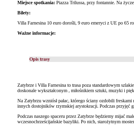
Miejsce spotkania:
Piazza Trilussa, przy fontannie. Na życz
Bilety:
Villa Farnesina 10 euro dorośli, 9 euro emeryci z UE po 65 ro
Ważne informacje:
Opis trasy
Zatybrze i Villa Farnesina to trasa poza standardowym szla
doskonale wykształconym , miłośnikiem sztuki, muzyki i pię
Na Zatybrzu wzniósł pałac, którego ściany ozdobili freskami 
innych dostojników rzymskiej arystokracji. Podczas przyjęć go
Podczas naszego spaceru przez Zatybrze będziemy mijać malo
wczesnochrześcijańskie bazyliki. Po nich, starożytnym mos