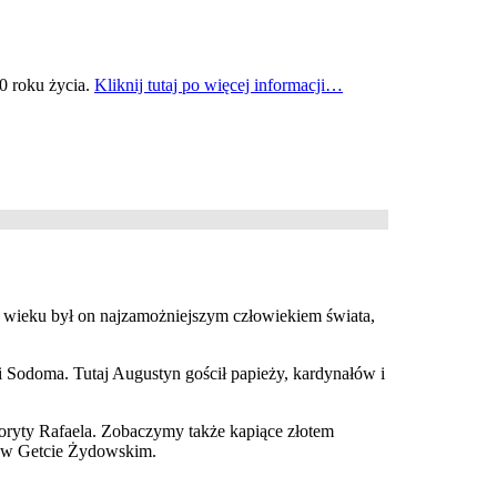
10 roku życia.
Kliknij tutaj po więcej informacji…
V wieku był on najzamożniejszym człowiekiem świata,
o i Sodoma. Tutaj Augustyn gościł papieży, kardynałów i
woryty Rafaela. Zobaczymy także kapiące złotem
y w Getcie Żydowskim.