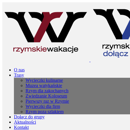
O nas
Trasy
Wycieczki kulinarne
Muzea watykańskie
Rzym dla zakochanych
Zwiedzanie Koloseum
Pierwszy raz w Rzymie
Wycieczki dla firm
Rzym poza szlakiem
Dołącz do grupy
Aktualności
Kontakt