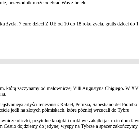
enie, przewodnik może odebrać Was z hotelu.
ku życia, 7 euro dzieci Z UE od 10 do 18 roku życia, gratis dzieci do 
kiem, którą zaczynamy od malowniczej Villi Augustyna Chigiego. W X
kna.
najsłynniejsi artyści renesansu: Rafael, Peruzzi, Sabestiano del Piomb
ście jedli na złotych półmiskach, które później wrzucali do Tybru.
wnicze uliczki, przytulne knajpki i urokliwe zakątki jak m.in dom fa
tem Cestio dojdziemy do jedynej wyspy na Tybrze a spacer zakończym