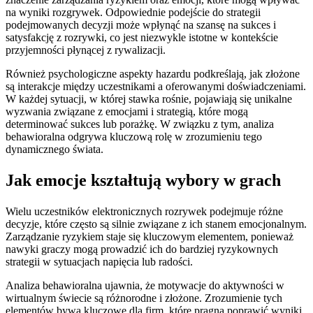
na wyniki rozgrywek. Odpowiednie podejście do strategii
podejmowanych decyzji może wpłynąć na szansę na sukces i
satysfakcję z rozrywki, co jest niezwykle istotne w kontekście
przyjemności płynącej z rywalizacji.
Również psychologiczne aspekty hazardu podkreślają, jak złożone
są interakcje między uczestnikami a oferowanymi doświadczeniami.
W każdej sytuacji, w której stawka rośnie, pojawiają się unikalne
wyzwania związane z emocjami i strategią, które mogą
determinować sukces lub porażkę. W związku z tym, analiza
behawioralna odgrywa kluczową rolę w zrozumieniu tego
dynamicznego świata.
Jak emocje kształtują wybory w grach
Wielu uczestników elektronicznych rozrywek podejmuje różne
decyzje, które często są silnie związane z ich stanem emocjonalnym.
Zarządzanie ryzykiem staje się kluczowym elementem, ponieważ
nawyki graczy mogą prowadzić ich do bardziej ryzykownych
strategii w sytuacjach napięcia lub radości.
Analiza behawioralna ujawnia, że motywacje do aktywności w
wirtualnym świecie są różnorodne i złożone. Zrozumienie tych
elementów bywa kluczowe dla firm, które pragną poprawić wyniki