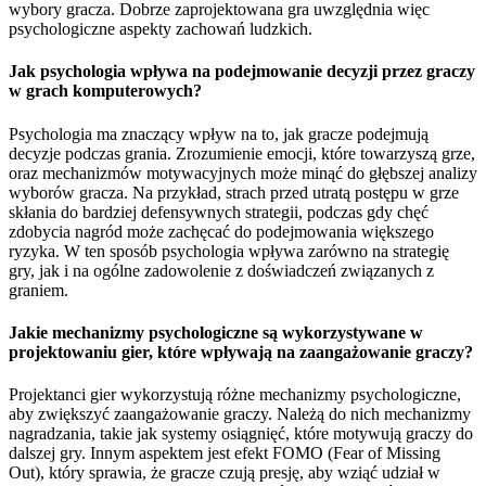
wybory gracza. Dobrze zaprojektowana gra uwzględnia więc
psychologiczne aspekty zachowań ludzkich.
Jak psychologia wpływa na podejmowanie decyzji przez graczy
w grach komputerowych?
Psychologia ma znaczący wpływ na to, jak gracze podejmują
decyzje podczas grania. Zrozumienie emocji, które towarzyszą grze,
oraz mechanizmów motywacyjnych może minąć do głębszej analizy
wyborów gracza. Na przykład, strach przed utratą postępu w grze
skłania do bardziej defensywnych strategii, podczas gdy chęć
zdobycia nagród może zachęcać do podejmowania większego
ryzyka. W ten sposób psychologia wpływa zarówno na strategię
gry, jak i na ogólne zadowolenie z doświadczeń związanych z
graniem.
Jakie mechanizmy psychologiczne są wykorzystywane w
projektowaniu gier, które wpływają na zaangażowanie graczy?
Projektanci gier wykorzystują różne mechanizmy psychologiczne,
aby zwiększyć zaangażowanie graczy. Należą do nich mechanizmy
nagradzania, takie jak systemy osiągnięć, które motywują graczy do
dalszej gry. Innym aspektem jest efekt FOMO (Fear of Missing
Out), który sprawia, że gracze czują presję, aby wziąć udział w