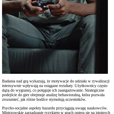
Badania nad grą wykazują, że motywacje do udziału w rywalizacji
intensywnie wpływają na osiągane rezultaty. Użytkownicy często
dążą do wygranej, co potęguje ich zaangażowanie. Strategiczne
podejście do gier obejmuje analizę behawioralną, która pozwala
zrozumieć, jak różne bodźce stymulują uczestników.
Psycho-socjalne aspekty hazardu przyciągają uwagę naukowców.
Mistrzowskie zarządzanie ryzykiem w grach opiera się na istotnych