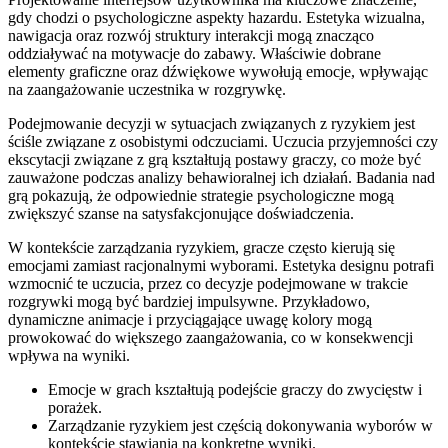
gdy chodzi o psychologiczne aspekty hazardu. Estetyka wizualna,
nawigacja oraz rozwój struktury interakcji mogą znacząco
oddziaływać na motywacje do zabawy. Właściwie dobrane
elementy graficzne oraz dźwiękowe wywołują emocje, wpływając
na zaangażowanie uczestnika w rozgrywkę.
Podejmowanie decyzji w sytuacjach związanych z ryzykiem jest
ściśle związane z osobistymi odczuciami. Uczucia przyjemności czy
ekscytacji związane z grą kształtują postawy graczy, co może być
zauważone podczas analizy behawioralnej ich działań. Badania nad
grą pokazują, że odpowiednie strategie psychologiczne mogą
zwiększyć szanse na satysfakcjonujące doświadczenia.
W kontekście zarządzania ryzykiem, gracze często kierują się
emocjami zamiast racjonalnymi wyborami. Estetyka designu potrafi
wzmocnić te uczucia, przez co decyzje podejmowane w trakcie
rozgrywki mogą być bardziej impulsywne. Przykładowo,
dynamiczne animacje i przyciągające uwagę kolory mogą
prowokować do większego zaangażowania, co w konsekwencji
wpływa na wyniki.
Emocje w grach kształtują podejście graczy do zwycięstw i
porażek.
Zarządzanie ryzykiem jest częścią dokonywania wyborów w
kontekście stawiania na konkretne wyniki.