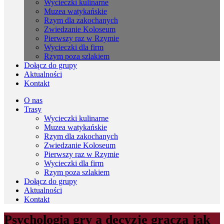
Wycieczki kulinarne
Muzea watykańskie
Rzym dla zakochanych
Zwiedzanie Koloseum
Pierwszy raz w Rzymie
Wycieczki dla firm
Rzym poza szlakiem
Dołącz do grupy
Aktualności
Kontakt
O nas
Trasy
Wycieczki kulinarne
Muzea watykańskie
Rzym dla zakochanych
Zwiedzanie Koloseum
Pierwszy raz w Rzymie
Wycieczki dla firm
Rzym poza szlakiem
Dołącz do grupy
Aktualności
Kontakt
Psychologia gry a decyzje gracza jak