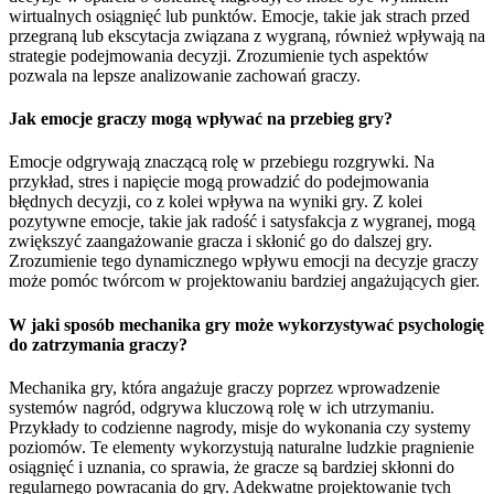
wirtualnych osiągnięć lub punktów. Emocje, takie jak strach przed
przegraną lub ekscytacja związana z wygraną, również wpływają na
strategie podejmowania decyzji. Zrozumienie tych aspektów
pozwala na lepsze analizowanie zachowań graczy.
Jak emocje graczy mogą wpływać na przebieg gry?
Emocje odgrywają znaczącą rolę w przebiegu rozgrywki. Na
przykład, stres i napięcie mogą prowadzić do podejmowania
błędnych decyzji, co z kolei wpływa na wyniki gry. Z kolei
pozytywne emocje, takie jak radość i satysfakcja z wygranej, mogą
zwiększyć zaangażowanie gracza i skłonić go do dalszej gry.
Zrozumienie tego dynamicznego wpływu emocji na decyzje graczy
może pomóc twórcom w projektowaniu bardziej angażujących gier.
W jaki sposób mechanika gry może wykorzystywać psychologię
do zatrzymania graczy?
Mechanika gry, która angażuje graczy poprzez wprowadzenie
systemów nagród, odgrywa kluczową rolę w ich utrzymaniu.
Przykłady to codzienne nagrody, misje do wykonania czy systemy
poziomów. Te elementy wykorzystują naturalne ludzkie pragnienie
osiągnięć i uznania, co sprawia, że gracze są bardziej skłonni do
regularnego powracania do gry. Adekwatne projektowanie tych