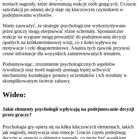
teoriach nagrody, które determinują reakcje osób grających. Uczucie
satysfakcji po udanej akcji staje się kluczowym czynnikiem w
podejmowaniu wyborów.
Warto zauważyć, że strategie psychologiczne wykorzystywane
przez graczy mogą obejmować różne schematy. Spontaniczne
reakcje na wygrane mogą prowadzić do podejmowania decyzji
opartych na krótkoterminowej wizji, co z kolei wpływa na
motywacje i cele długoterminowe. Analiza tych zjawisk przynosi
cenne informacje dla wszystkich zainteresowanych tematem.
Podsumowując, zrozumienie psychologicznych aspektów
rywalizacji oraz teorii nagrody pomaga lepiej uchwycić
mechanizmy kształtujące postawy uczestników i ich rezultaty w
skomplikowanym świecie zabawy.
Wideo:
Jakie elementy psychologii wpływają na podejmowanie decyzji
przez graczy?
Psychologia gry opiera się na kilku kluczowych elementach, takich
jak nagrody, motywacja oraz emocje. Gracze często podejmują
decyzje w oparciu o obietnicę nagrody, co może być wynikiem