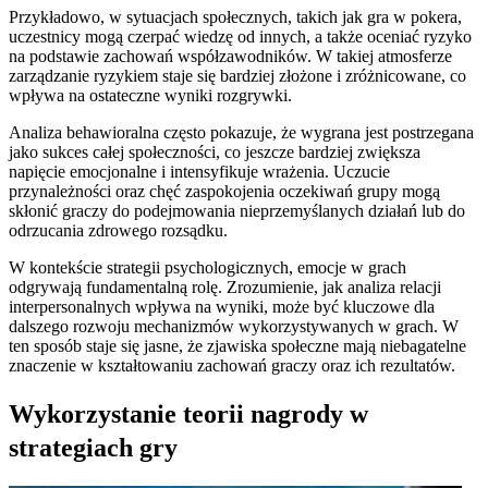
Przykładowo, w sytuacjach społecznych, takich jak gra w pokera,
uczestnicy mogą czerpać wiedzę od innych, a także oceniać ryzyko
na podstawie zachowań współzawodników. W takiej atmosferze
zarządzanie ryzykiem staje się bardziej złożone i zróżnicowane, co
wpływa na ostateczne wyniki rozgrywki.
Analiza behawioralna często pokazuje, że wygrana jest postrzegana
jako sukces całej społeczności, co jeszcze bardziej zwiększa
napięcie emocjonalne i intensyfikuje wrażenia. Uczucie
przynależności oraz chęć zaspokojenia oczekiwań grupy mogą
skłonić graczy do podejmowania nieprzemyślanych działań lub do
odrzucania zdrowego rozsądku.
W kontekście strategii psychologicznych, emocje w grach
odgrywają fundamentalną rolę. Zrozumienie, jak analiza relacji
interpersonalnych wpływa na wyniki, może być kluczowe dla
dalszego rozwoju mechanizmów wykorzystywanych w grach. W
ten sposób staje się jasne, że zjawiska społeczne mają niebagatelne
znaczenie w kształtowaniu zachowań graczy oraz ich rezultatów.
Wykorzystanie teorii nagrody w
strategiach gry