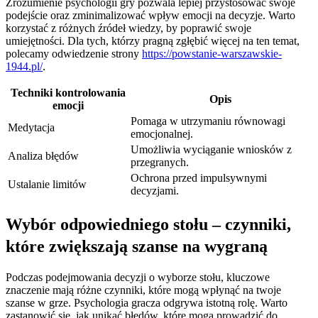
Zrozumienie psychologii gry pozwala lepiej przystosować swoje
podejście oraz zminimalizować wpływ emocji na decyzje. Warto
korzystać z różnych źródeł wiedzy, by poprawić swoje
umiejętności. Dla tych, którzy pragną zgłębić więcej na ten temat,
polecamy odwiedzenie strony
https://powstanie-warszawskie-
1944.pl/
.
Techniki kontrolowania
Opis
emocji
Pomaga w utrzymaniu równowagi
Medytacja
emocjonalnej.
Umożliwia wyciąganie wniosków z
Analiza błędów
przegranych.
Ochrona przed impulsywnymi
Ustalanie limitów
decyzjami.
Wybór odpowiedniego stołu – czynniki,
które zwiększają szanse na wygraną
Podczas podejmowania decyzji o wyborze stołu, kluczowe
znaczenie mają różne czynniki, które mogą wpłynąć na twoje
szanse w grze. Psychologia gracza odgrywa istotną rolę. Warto
zastanowić się, jak unikać błędów, które mogą prowadzić do