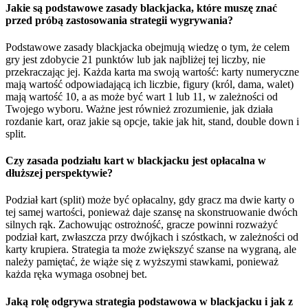
Jakie są podstawowe zasady blackjacka, które muszę znać
przed próbą zastosowania strategii wygrywania?
Podstawowe zasady blackjacka obejmują wiedzę o tym, że celem
gry jest zdobycie 21 punktów lub jak najbliżej tej liczby, nie
przekraczając jej. Każda karta ma swoją wartość: karty numeryczne
mają wartość odpowiadającą ich liczbie, figury (król, dama, walet)
mają wartość 10, a as może być wart 1 lub 11, w zależności od
Twojego wyboru. Ważne jest również zrozumienie, jak działa
rozdanie kart, oraz jakie są opcje, takie jak hit, stand, double down i
split.
Czy zasada podziału kart w blackjacku jest opłacalna w
dłuższej perspektywie?
Podział kart (split) może być opłacalny, gdy gracz ma dwie karty o
tej samej wartości, ponieważ daje szansę na skonstruowanie dwóch
silnych rąk. Zachowując ostrożność, gracze powinni rozważyć
podział kart, zwłaszcza przy dwójkach i szóstkach, w zależności od
karty krupiera. Strategia ta może zwiększyć szanse na wygraną, ale
należy pamiętać, że wiąże się z wyższymi stawkami, ponieważ
każda ręka wymaga osobnej bet.
Jaką rolę odgrywa strategia podstawowa w blackjacku i jak z