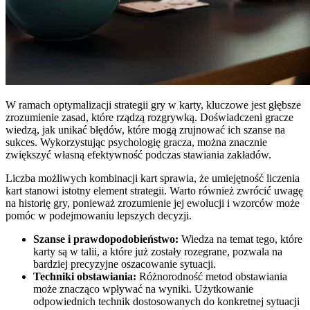
W ramach optymalizacji strategii gry w karty, kluczowe jest głębsze
zrozumienie zasad, które rządzą rozgrywką. Doświadczeni gracze
wiedzą, jak unikać błędów, które mogą zrujnować ich szanse na
sukces. Wykorzystując psychologię gracza, można znacznie
zwiększyć własną efektywność podczas stawiania zakładów.
Liczba możliwych kombinacji kart sprawia, że umiejętność liczenia
kart stanowi istotny element strategii. Warto również zwrócić uwagę
na historię gry, ponieważ zrozumienie jej ewolucji i wzorców może
pomóc w podejmowaniu lepszych decyzji.
Szanse i prawdopodobieństwo:
Wiedza na temat tego, które
karty są w talii, a które już zostały rozegrane, pozwala na
bardziej precyzyjne oszacowanie sytuacji.
Techniki obstawiania:
Różnorodność metod obstawiania
może znacząco wpływać na wyniki. Użytkowanie
odpowiednich technik dostosowanych do konkretnej sytuacji