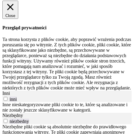
Close
Przegląd prywatności
Ta strona korzysta z plików cookie, aby poprawić wrażenia podczas
poruszania się po witrynie.
Z tych plików cookie, pliki cookie, które
są sklasyfikowane jako niezbędne, są przechowywane w
przeglądarce, ponieważ są niezbędne do działania podstawowych
funkcji witryny.
Używamy również plików cookie stron trzecich,
które pomagają nam analizować i rozumieć, w jaki sposób
korzystasz z tej witryny.
Te pliki cookie będą przechowywane w
Twojej przeglądarce tylko za Twoją zgodą.
Masz również
możliwość rezygnacji z tych plików cookie.
Ale rezygnacja z
niektórych z tych plików cookie może mieć wpływ na przeglądanie.
Inni
inni
Inne nieskategoryzowane pliki cookie to te, które są analizowane i
nie zostały jeszcze sklasyfikowane w kategorii.
Niezbędny
niezbedny
Niezbędne pliki cookie są absolutnie niezbędne do prawidłowego
funkcjonowania witryny. Te pliki cookie zapewniają anonimowe