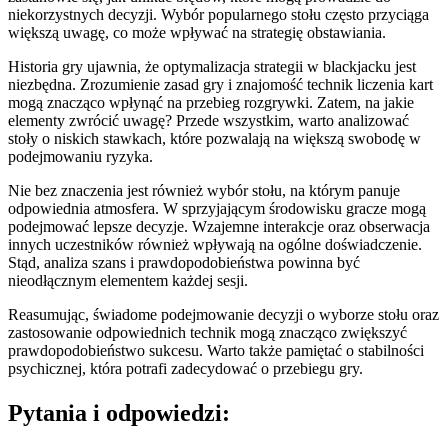
niekorzystnych decyzji. Wybór popularnego stołu często przyciąga
większą uwagę, co może wpływać na strategię obstawiania.
Historia gry ujawnia, że optymalizacja strategii w blackjacku jest
niezbędna. Zrozumienie zasad gry i znajomość technik liczenia kart
mogą znacząco wpłynąć na przebieg rozgrywki. Zatem, na jakie
elementy zwrócić uwagę? Przede wszystkim, warto analizować
stoły o niskich stawkach, które pozwalają na większą swobodę w
podejmowaniu ryzyka.
Nie bez znaczenia jest również wybór stołu, na którym panuje
odpowiednia atmosfera. W sprzyjającym środowisku gracze mogą
podejmować lepsze decyzje. Wzajemne interakcje oraz obserwacja
innych uczestników również wpływają na ogólne doświadczenie.
Stąd, analiza szans i prawdopodobieństwa powinna być
nieodłącznym elementem każdej sesji.
Reasumując, świadome podejmowanie decyzji o wyborze stołu oraz
zastosowanie odpowiednich technik mogą znacząco zwiększyć
prawdopodobieństwo sukcesu. Warto także pamiętać o stabilności
psychicznej, która potrafi zadecydować o przebiegu gry.
Pytania i odpowiedzi: