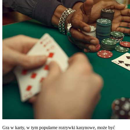
Gra w karty, w tym popularne rozrywki kasynowe, może być