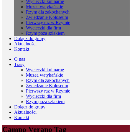
Wycieczki kulinarne
Muzea watykańskie
Rzym dla zakochanych
Zwiedzanie Koloseum
Pierwszy raz w Rzymie
Wycieczki dla firm
Rzym poza szlakiem
Dołącz do grupy
Aktualności
Kontakt
O nas
Trasy
Wycieczki kulinarne
Muzea watykańskie
Rzym dla zakochanych
Zwiedzanie Koloseum
Pierwszy raz w Rzymie
Wycieczki dla firm
Rzym poza szlakiem
Dołącz do grupy
Aktualności
Kontakt
Campo Verano Tag