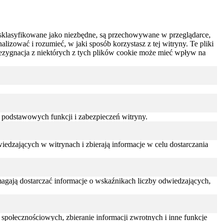
są sklasyfikowane jako niezbędne, są przechowywane w przeglądarce,
izować i rozumieć, w jaki sposób korzystasz z tej witryny.
Te pliki
ezygnacja z niektórych z tych plików cookie może mieć wpływ na
 podstawowych funkcji i zabezpieczeń witryny.
edzających w witrynach i zbierają informacje w celu dostarczania
omagają dostarczać informacje o wskaźnikach liczby odwiedzających,
połecznościowych, zbieranie informacji zwrotnych i inne funkcje