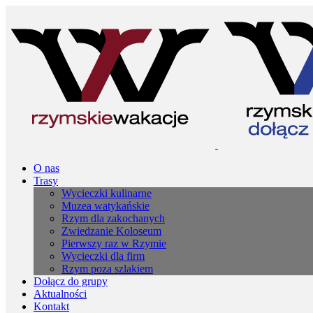
O nas
Trasy
Wycieczki kulinarne
Muzea watykańskie
Rzym dla zakochanych
Zwiedzanie Koloseum
Pierwszy raz w Rzymie
Wycieczki dla firm
Rzym poza szlakiem
Dołącz do grupy
Aktualności
Kontakt