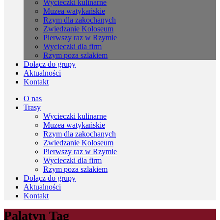
Wycieczki kulinarne
Muzea watykańskie
Rzym dla zakochanych
Zwiedzanie Koloseum
Pierwszy raz w Rzymie
Wycieczki dla firm
Rzym poza szlakiem
Dołącz do grupy
Aktualności
Kontakt
O nas
Trasy
Wycieczki kulinarne
Muzea watykańskie
Rzym dla zakochanych
Zwiedzanie Koloseum
Pierwszy raz w Rzymie
Wycieczki dla firm
Rzym poza szlakiem
Dołącz do grupy
Aktualności
Kontakt
Palatyn Tag