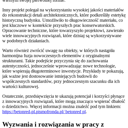
wiernym swojej pierwotnej formie.
Inny projekt polegał na wykorzystaniu wysokiej jakości materiałów
do rekonstrukcji detali architektonicznych, które podkreśliły estetykę
historyczną budynku. Umożliwiło to długowieczność materiału, co
jest kluczowe w kontekście przyszłych prac konserwatorskich.
Opracowanie techniczne, które towarzyszyło projektowi, zawierało
wiele innowacyjnych rozwiązań, które dzisiaj są wykorzystywane
w podobnych działaniach.
Warto również zwrócić uwagę na obiekty, w których nastąpiła
harmonijna fuzja nowoczesnych elementów z oryginalnymi
strukturami. Takie podejście przyczynia się do zachowania
autentyczności, jednocześnie wprowadzając nowe technologie,
które wspierają długoterminowe inwestycje. Przykłady te pokazują,
jak ważne jest dostosowanie istniejących budowli do
współczesnych standardów, przy jednoczesnym szacunku dla ich
wartości kulturowej.
Ostatecznie, przedsięwzięcia te ukazują potencjał i korzyści płynące
z innowacyjnych rozwiązań, które mogą znacząco wspierać dbałość
o dziedzictwo. Więcej informacji można znaleźć pod tym linkiem:
https://betonred-pl.pismofronda.pl/ betonred pl
.
Wyzwania i rozwiązania w pracy z