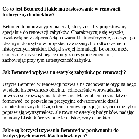
Co to jest Betonred i jakie ma zastosowanie w renowacji
historycznych obiektów?
Betonred to innowacyjny materiał, który został zaprojektowany
specjalnie do renowacji zabytków. Charakteryzuje się wysoką
trwałością oraz odpornością na warunki atmosferyczne, co czyni go
idealnym do użytku w projektach związanych z odtworzeniem
historycznych struktur. Dzięki swojej formulacji, Betonred może
skutecznie łączyć istniejące mury z nowymi elementami,
zachowując przy tym autentyczność zabytku.
Jak Betonred wpływa na estetykę zabytków po renowacji?
Użycie Betonred w renowacji pozwala na zachowanie oryginalnego
wyglądu historycznego obiektu, jednocześnie wprowadzając
nowoczesne rozwiązania budowlane. Materiał ten można łatwo
formować, co pozwala na precyzyjne odwzorowanie detali
architektonicznych. Dzięki temu renowacje z jego użyciem nie tylko
poprawiają wytrzymałość, ale również estetykę budynków, nadając
im nowy blask, który szanuje ich historyczny charakter.
Jakie są korzyści używania Betonred w porównaniu do
tradycyjnych materiałów budowlanych?