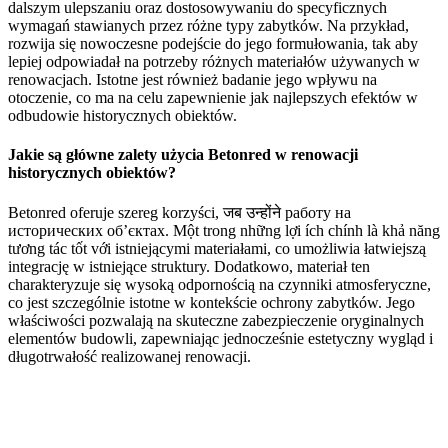
dalszym ulepszaniu oraz dostosowywaniu do specyficznych
wymagań stawianych przez różne typy zabytków. Na przykład,
rozwija się nowoczesne podejście do jego formułowania, tak aby
lepiej odpowiadał na potrzeby różnych materiałów używanych w
renowacjach. Istotne jest również badanie jego wpływu na
otoczenie, co ma na celu zapewnienie jak najlepszych efektów w
odbudowie historycznych obiektów.
Jakie są główne zalety użycia Betonred w renowacji
historycznych obiektów?
Betonred oferuje szereg korzyści, जब उन्होंने работу на
исторических об’єктах. Một trong những lợi ích chính là khả năng
tương tác tốt với istniejącymi materiałami, co umożliwia łatwiejszą
integrację w istniejące struktury. Dodatkowo, materiał ten
charakteryzuje się wysoką odpornością na czynniki atmosferyczne,
co jest szczególnie istotne w kontekście ochrony zabytków. Jego
właściwości pozwalają na skuteczne zabezpieczenie oryginalnych
elementów budowli, zapewniając jednocześnie estetyczny wygląd i
długotrwałość realizowanej renowacji.