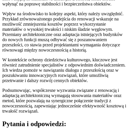
wpłynąć na poprawę stabilności i bezpieczeństwa obiektów.
Wpływ na środowisko to kolejny aspekt, który należy uwzględnić.
Przykład zrównoważonego podejścia do renowacji wskazuje na
możliwość zmniejszenia kosztów poprzez wykorzystanie
materiałów o wysokiej trwałości i niskim śladzie węglowym.
Przemiany architektoniczne oraz adaptacja istniejących budynków
do nowych funkcji muszą odbywać się z poszanowaniem
przeszłości, co stawia przed projektantami wymagania dotyczące
równowagi między nowoczesnością a historią.
W kontekście ochrony dziedzictwa kulturowego, kluczowe jest
również zatrudnienie specjalistów z odpowiednim doświadczeniem.
Ich wiedza pomoże w nawiązaniu dialogu z przeszłością oraz w
poszukiwaniu innowacyjnych rozwiązań, które umożliwią
przetrwanie i dalszy rozwój cennych obiektów.
Podsumowując, współczesne wyzwania związane z renowacją i
adaptacją architektoniczną wymagają stosowania materiałów oraz
metod, które pozwalają na synergiczne połączenie tradycji z
nowoczesnością, zapewniając jednocześnie efektywność kosztową i
trwałość rozwiązań.
Pytania i odpowiedzi: