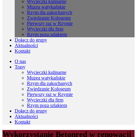
Wycieczki kulinarne
Muzea watykańskie
Rzym dla zakochanych
Zwiedzanie Koloseum
Pierwszy raz w Rzymie
Wycieczki dla firm
Rzym poza szlakiem
Dołącz do grupy
Aktualności
Kontakt
O nas
Trasy
Wycieczki kulinarne
Muzea watykańskie
Rzym dla zakochanych
Zwiedzanie Koloseum
Pierwszy raz w Rzymie
Wycieczki dla firm
Rzym poza szlakiem
Dołącz do grupy
Aktualności
Kontakt
Wykorzystanie Betonred w renowacji