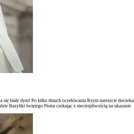
ia się biały dym! Po kilku dniach oczekiwania Rzym nareszcie doczek
ie Bazyliki świętego Piotra czekając z niecierpliwością na ukazanie