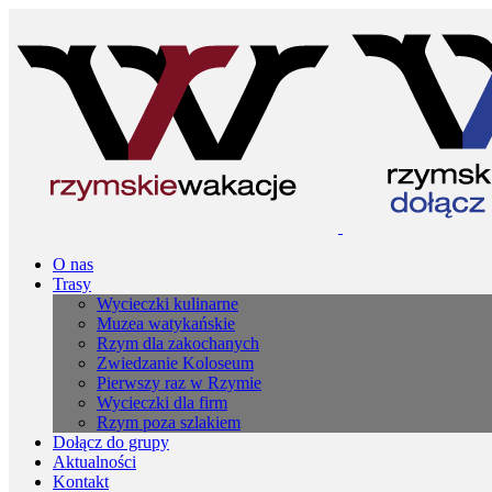
O nas
Trasy
Wycieczki kulinarne
Muzea watykańskie
Rzym dla zakochanych
Zwiedzanie Koloseum
Pierwszy raz w Rzymie
Wycieczki dla firm
Rzym poza szlakiem
Dołącz do grupy
Aktualności
Kontakt