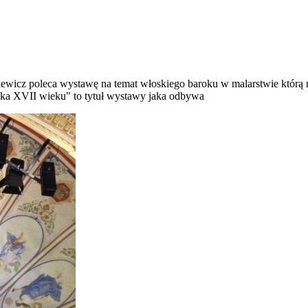
wicz poleca wystawę na temat włoskiego baroku w malarstwie którą 
ska XVII wieku" to tytuł wystawy jaka odbywa