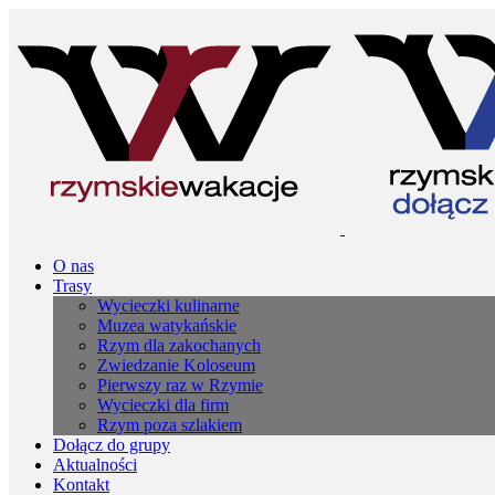
O nas
Trasy
Wycieczki kulinarne
Muzea watykańskie
Rzym dla zakochanych
Zwiedzanie Koloseum
Pierwszy raz w Rzymie
Wycieczki dla firm
Rzym poza szlakiem
Dołącz do grupy
Aktualności
Kontakt