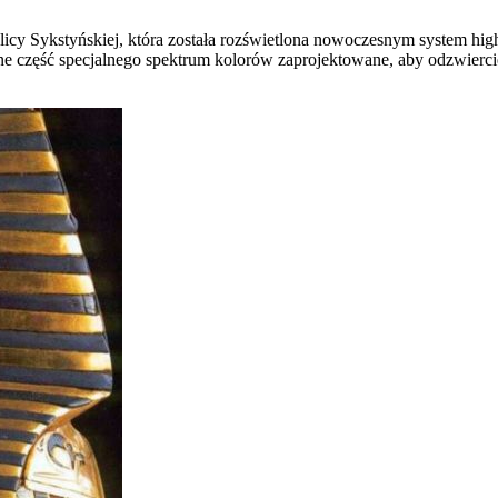
cy Sykstyńskiej, która została rozświetlona nowoczesnym system high
ne część specjalnego spektrum kolorów zaprojektowane, aby odzwierc