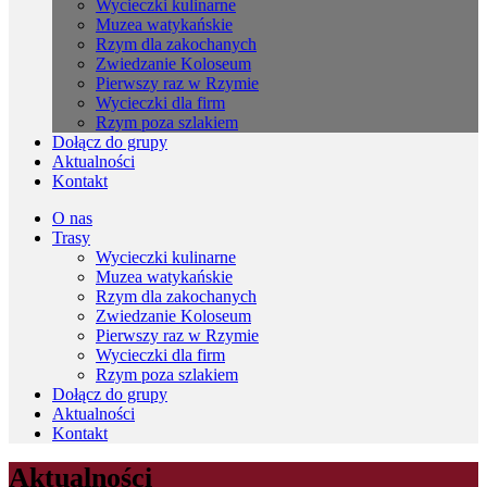
Wycieczki kulinarne
Muzea watykańskie
Rzym dla zakochanych
Zwiedzanie Koloseum
Pierwszy raz w Rzymie
Wycieczki dla firm
Rzym poza szlakiem
Dołącz do grupy
Aktualności
Kontakt
O nas
Trasy
Wycieczki kulinarne
Muzea watykańskie
Rzym dla zakochanych
Zwiedzanie Koloseum
Pierwszy raz w Rzymie
Wycieczki dla firm
Rzym poza szlakiem
Dołącz do grupy
Aktualności
Kontakt
Aktualności