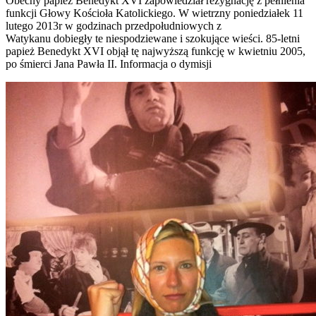
Obecny papież Benedykt XVI zapowiedział rezygnację z pełnienia
funkcji Głowy Kościoła Katolickiego. W wietrzny poniedziałek 11
lutego 2013r w godzinach przedpołudniowych z
Watykanu dobiegły te niespodziewane i szokujące wieści. 85-letni
papież Benedykt XVI objął tę najwyższą funkcję w kwietniu 2005,
po śmierci Jana Pawła II. Informacja o dymisji