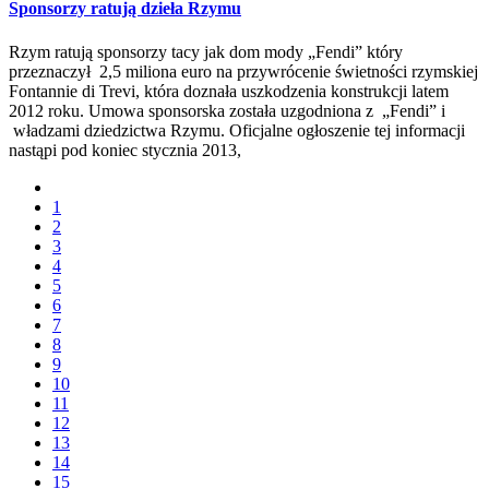
Sponsorzy ratują dzieła Rzymu
Rzym ratują sponsorzy tacy jak dom mody „Fendi” który
przeznaczył 2,5 miliona euro na przywrócenie świetności rzymskiej
Fontannie di Trevi, która doznała uszkodzenia konstrukcji latem
2012 roku. Umowa sponsorska została uzgodniona z „Fendi” i
władzami dziedzictwa Rzymu. Oficjalne ogłoszenie tej informacji
nastąpi pod koniec stycznia 2013,
1
2
3
4
5
6
7
8
9
10
11
12
13
14
15