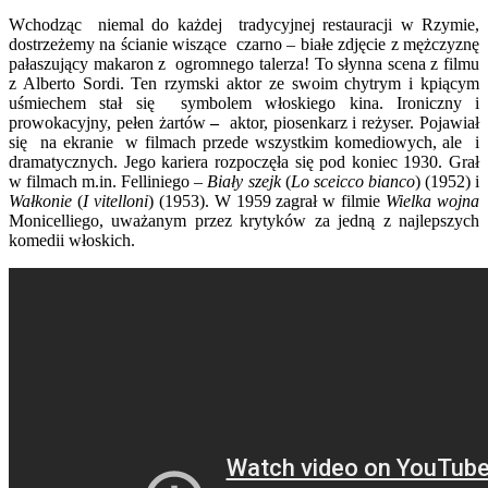
Wchodząc niemal do każdej tradycyjnej restauracji w Rzymie,
dostrzeżemy na ścianie wiszące czarno – białe zdjęcie z mężczyznę
pałaszujący makaron z ogromnego talerza! To słynna scena z filmu
z Alberto Sordi. Ten rzymski aktor ze swoim chytrym i kpiącym
uśmiechem stał się symbolem włoskiego kina. Ironiczny i
prowokacyjny, pełen żartów
–
aktor, piosenkarz i reżyser. Pojawiał
się na ekranie w filmach przede wszystkim komediowych, ale i
dramatycznych. Jego kariera rozpoczęła się pod koniec 1930. Grał
w filmach m.in. Felliniego –
Biały szejk
(
Lo sceicco bianco
) (1952) i
Wałkonie
(
I vitelloni
) (1953). W 1959 zagrał w filmie
Wielka wojna
Monicelliego, uważanym przez krytyków za jedną z najlepszych
komedii włoskich.