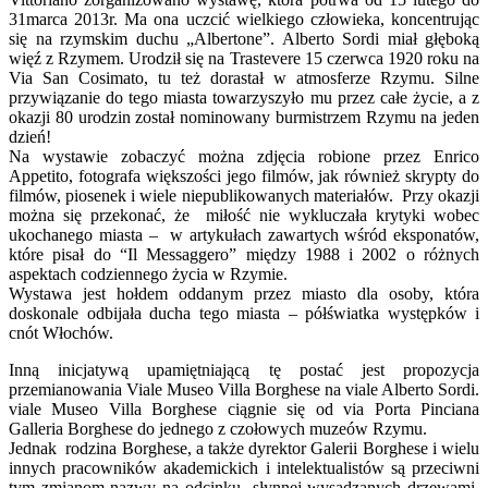
31marca 2013r. Ma ona uczcić wielkiego człowieka, koncentrując
się na rzymskim duchu „Albertone”. Alberto Sordi miał głęboką
więź z Rzymem. Urodził się na Trastevere 15 czerwca 1920 roku na
Via San Cosimato, tu też dorastał w atmosferze Rzymu. Silne
przywiązanie do tego miasta towarzyszyło mu przez całe życie, a z
okazji 80 urodzin został nominowany burmistrzem Rzymu na jeden
dzień!
Na wystawie zobaczyć można zdjęcia robione przez Enrico
Appetito, fotografa większości jego filmów, jak również skrypty do
filmów, piosenek i wiele niepublikowanych materiałów. Przy okazji
można się przekonać, że miłość nie wykluczała krytyki wobec
ukochanego miasta – w artykułach zawartych wśród eksponatów,
które pisał do “Il Messaggero” między 1988 i 2002 o różnych
aspektach codziennego życia w Rzymie.
Wystawa jest hołdem oddanym przez miasto dla osoby, która
doskonale odbijała ducha tego miasta – półświatka występków i
cnót Włochów.
Inną inicjatywą upamiętniającą tę postać jest propozycja
przemianowania Viale Museo Villa Borghese na viale Alberto Sordi.
viale Museo Villa Borghese ciągnie się od via Porta Pinciana
Galleria Borghese do jednego z czołowych muzeów Rzymu.
Jednak rodzina Borghese, a także dyrektor Galerii Borghese i wielu
innych pracowników akademickich i intelektualistów są przeciwni
tym zmianom nazwy na odcinku słynnej wysadzanych drzewami