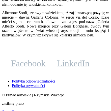
alei i oddanie jej włoskiemu komikowi.
Albertone Sordi, ze swym wdziękiem już zajął znaczącą pozycję w
mieście – dawna Galleria Colonna, w sercu via del Corso, gdzie
mieści się mini centrum handlowe – znana jest pod nazwą Galeria
Alberto Sordi. Nowe miejsce przy Galerii Borghese, byłoby tym
razem wejściem w świat włoskiej arystokracji – rodu książąt i
kardynałów. W czym też skrywa się kpiarski uśmiech losu.
Facebook
LinkedIn
Polityka odpowiedzialności
Polityka prywatności
©
Prawo autorskie
| Rzymskie Wakacje
zasilany przez