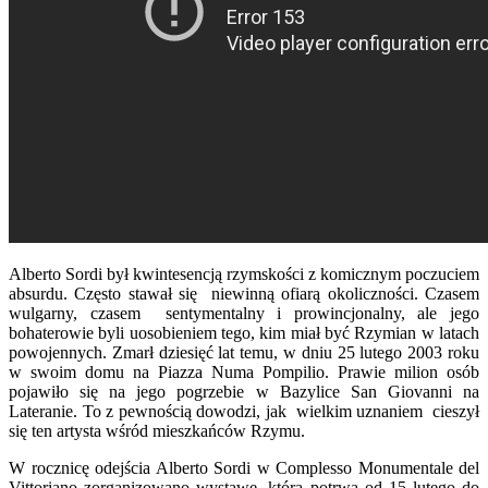
Alberto Sordi był kwintesencją rzymskości z komicznym poczuciem
absurdu. Często stawał się niewinną ofiarą okoliczności. Czasem
wulgarny, czasem sentymentalny i prowincjonalny, ale jego
bohaterowie byli uosobieniem tego, kim miał być Rzymian w latach
powojennych. Zmarł dziesięć lat temu, w dniu 25 lutego 2003 roku
w swoim domu na Piazza Numa Pompilio. Prawie milion osób
pojawiło się na jego pogrzebie w Bazylice San Giovanni na
Lateranie. To z pewnością dowodzi, jak wielkim uznaniem cieszył
się ten artysta wśród mieszkańców Rzymu.
W rocznicę odejścia Alberto Sordi w Complesso Monumentale del
Vittoriano zorganizowano wystawę, która potrwa od 15 lutego do