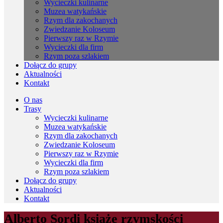
Wycieczki kulinarne
Muzea watykańskie
Rzym dla zakochanych
Zwiedzanie Koloseum
Pierwszy raz w Rzymie
Wycieczki dla firm
Rzym poza szlakiem
Dołącz do grupy
Aktualności
Kontakt
O nas
Trasy
Wycieczki kulinarne
Muzea watykańskie
Rzym dla zakochanych
Zwiedzanie Koloseum
Pierwszy raz w Rzymie
Wycieczki dla firm
Rzym poza szlakiem
Dołącz do grupy
Aktualności
Kontakt
Alberto Sordi ksiażę rzymskości