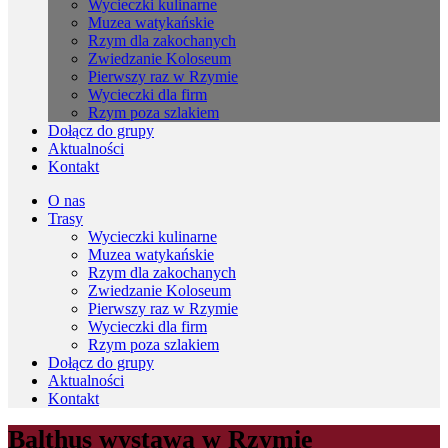
Wycieczki kulinarne
Muzea watykańskie
Rzym dla zakochanych
Zwiedzanie Koloseum
Pierwszy raz w Rzymie
Wycieczki dla firm
Rzym poza szlakiem
Dołącz do grupy
Aktualności
Kontakt
O nas
Trasy
Wycieczki kulinarne
Muzea watykańskie
Rzym dla zakochanych
Zwiedzanie Koloseum
Pierwszy raz w Rzymie
Wycieczki dla firm
Rzym poza szlakiem
Dołącz do grupy
Aktualności
Kontakt
Balthus wystawa w Rzymie