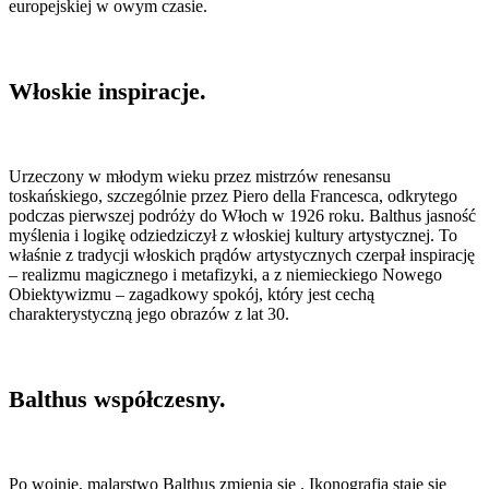
europejskiej w owym czasie.
Włoskie inspiracje.
Urzeczony w młodym wieku przez mistrzów renesansu
toskańskiego, szczególnie przez Piero della Francesca, odkrytego
podczas pierwszej podróży do Włoch w 1926 roku. Balthus jasność
myślenia i logikę odziedziczył z włoskiej kultury artystycznej. To
właśnie z tradycji włoskich prądów artystycznych czerpał inspirację
– realizmu magicznego i metafizyki, a z niemieckiego Nowego
Obiektywizmu – zagadkowy spokój, który jest cechą
charakterystyczną jego obrazów z lat 30.
Balthus współczesny.
Po wojnie, malarstwo Balthus zmienia się . Ikonografia staje się