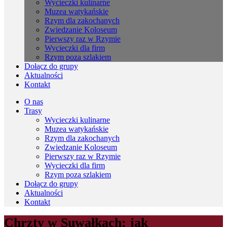
Wycieczki kulinarne
Muzea watykańskie
Rzym dla zakochanych
Zwiedzanie Koloseum
Pierwszy raz w Rzymie
Wycieczki dla firm
Rzym poza szlakiem
Dołącz do grupy
Aktualności
Kontakt
O nas
Trasy
Wycieczki kulinarne
Muzea watykańskie
Rzym dla zakochanych
Zwiedzanie Koloseum
Pierwszy raz w Rzymie
Wycieczki dla firm
Rzym poza szlakiem
Dołącz do grupy
Aktualności
Kontakt
Chrzty w Suwałkach: jak