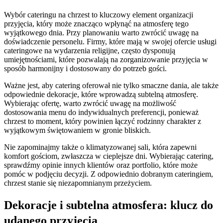
Wybór cateringu na chrzest to kluczowy element organizacji
przyjęcia, który może znacząco wpłynąć na atmosferę tego
wyjątkowego dnia. Przy planowaniu warto zwrócić uwagę na
doświadczenie personelu. Firmy, które mają w swojej ofercie usługi
cateringowe na wydarzenia religijne, często dysponują
umiejętnościami, które pozwalają na zorganizowanie przyjęcia w
sposób harmonijny i dostosowany do potrzeb gości.
Ważne jest, aby catering oferował nie tylko smaczne dania, ale także
odpowiednie dekoracje, które wprowadzą subtelną atmosferę.
Wybierając ofertę, warto zwrócić uwagę na możliwość
dostosowania menu do indywidualnych preferencji, ponieważ
chrzest to moment, który powinien łączyć rodzinny charakter z
wyjątkowym świętowaniem w gronie bliskich.
Nie zapominajmy także o klimatyzowanej sali, która zapewni
komfort gościom, zwłaszcza w cieplejsze dni. Wybierając catering,
sprawdźmy opinie innych klientów oraz portfolio, które może
pomóc w podjęciu decyzji. Z odpowiednio dobranym cateringiem,
chrzest stanie się niezapomnianym przeżyciem.
Dekoracje i subtelna atmosfera: klucz do
udanego przyjęcia