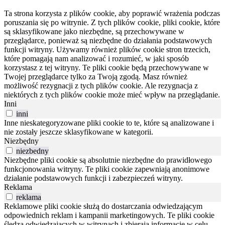
Ta strona korzysta z plików cookie, aby poprawić wrażenia podczas
poruszania się po witrynie.
Z tych plików cookie, pliki cookie, które
są sklasyfikowane jako niezbędne, są przechowywane w
przeglądarce, ponieważ są niezbędne do działania podstawowych
funkcji witryny.
Używamy również plików cookie stron trzecich,
które pomagają nam analizować i rozumieć, w jaki sposób
korzystasz z tej witryny.
Te pliki cookie będą przechowywane w
Twojej przeglądarce tylko za Twoją zgodą.
Masz również
możliwość rezygnacji z tych plików cookie.
Ale rezygnacja z
niektórych z tych plików cookie może mieć wpływ na przeglądanie.
Inni
inni
Inne nieskategoryzowane pliki cookie to te, które są analizowane i
nie zostały jeszcze sklasyfikowane w kategorii.
Niezbędny
niezbedny
Niezbędne pliki cookie są absolutnie niezbędne do prawidłowego
funkcjonowania witryny. Te pliki cookie zapewniają anonimowe
działanie podstawowych funkcji i zabezpieczeń witryny.
Reklama
reklama
Reklamowe pliki cookie służą do dostarczania odwiedzającym
odpowiednich reklam i kampanii marketingowych. Te pliki cookie
śledzą odwiedzających w witrynach i zbierają informacje w celu