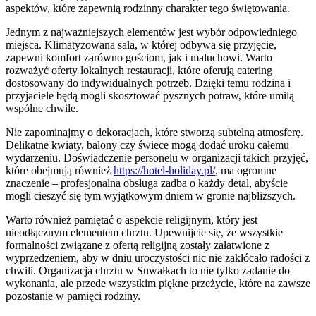
aspektów, które zapewnią rodzinny charakter tego świętowania.
Jednym z najważniejszych elementów jest wybór odpowiedniego
miejsca. Klimatyzowana sala, w której odbywa się przyjęcie,
zapewni komfort zarówno gościom, jak i maluchowi. Warto
rozważyć oferty lokalnych restauracji, które oferują catering
dostosowany do indywidualnych potrzeb. Dzięki temu rodzina i
przyjaciele będą mogli skosztować pysznych potraw, które umilą
wspólne chwile.
Nie zapominajmy o dekoracjach, które stworzą subtelną atmosferę.
Delikatne kwiaty, balony czy świece mogą dodać uroku całemu
wydarzeniu. Doświadczenie personelu w organizacji takich przyjęć,
które obejmują również
https://hotel-holiday.pl/
, ma ogromne
znaczenie – profesjonalna obsługa zadba o każdy detal, abyście
mogli cieszyć się tym wyjątkowym dniem w gronie najbliższych.
Warto również pamiętać o aspekcie religijnym, który jest
nieodłącznym elementem chrztu. Upewnijcie się, że wszystkie
formalności związane z ofertą religijną zostały załatwione z
wyprzedzeniem, aby w dniu uroczystości nic nie zakłócało radości z
chwili. Organizacja chrztu w Suwałkach to nie tylko zadanie do
wykonania, ale przede wszystkim piękne przeżycie, które na zawsze
pozostanie w pamięci rodziny.