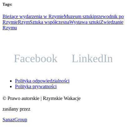
Tags:
Bieżące wydarzenia w Rzymie
Muzeum sztuki
przewodnik po
Rzymie
Rzym
Sztuka współczesna
Wystawa sztuki
Zwiedzanie
Rzymu
Facebook
LinkedIn
Polityka odpowiedzialności
Polityka prywatności
©
Prawo autorskie
| Rzymskie Wakacje
zasilany przez
SanazGroup