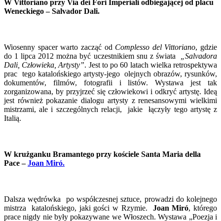
W Vittoriano przy Via dei Fori Imperiali odbiegającej od placu
Weneckiego – Salvador Dali.
Wiosenny spacer warto zacząć od
Complesso del Vittoriano
, gdzie
do 1 lipca 2012 można być uczestnikiem snu z świata
„Salvadora
Dali, Człowieka, Artysty”
. Jest to po 60 latach wielka retrospektywa
prac tego katalońskiego artysty-jego olejnych obrazów, rysunków,
dokumentów, filmów, fotografii i listów. Wystawa jest tak
zorganizowana, by przyjrzeć się człowiekowi i odkryć artystę. Ideą
jest również pokazanie dialogu artysty z renesansowymi wielkimi
mistrzami, ale i szczególnych relacji, jakie łączyły tego artystę z
Italią.
W krużganku Bramantego przy kościele Santa Maria della
Pace –
Joan Miró.
Dalsza wędrówka po współczesnej sztuce, prowadzi do kolejnego
mistrza katalońskiego, jaki gości w Rzymie.
Joan Miró
, którego
prace nigdy nie były pokazywane we Włoszech. Wystawa „Poezja i