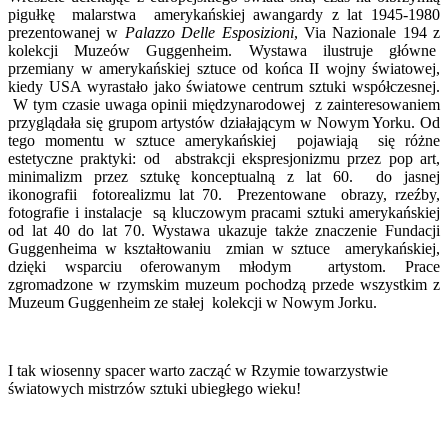
pigułkę malarstwa amerykańskiej awangardy z lat 1945-1980
prezentowanej w
Palazzo Delle Esposizioni
, Via Nazionale 194 z
kolekcji Muzeów Guggenheim. Wystawa ilustruje główne
przemiany w amerykańskiej sztuce od końca II wojny światowej,
kiedy USA wyrastało jako światowe centrum sztuki współczesnej.
W tym czasie uwaga opinii międzynarodowej z zainteresowaniem
przyglądała się grupom artystów działającym w Nowym Yorku. Od
tego momentu w sztuce amerykańskiej pojawiają się różne
estetyczne praktyki: od abstrakcji ekspresjonizmu przez pop art,
minimalizm przez sztukę konceptualną z lat 60. do jasnej
ikonografii fotorealizmu lat 70. Prezentowane obrazy, rzeźby,
fotografie i instalacje są kluczowym pracami sztuki amerykańskiej
od lat 40 do lat 70. Wystawa ukazuje także znaczenie Fundacji
Guggenheima w kształtowaniu zmian w sztuce amerykańskiej,
dzięki wsparciu oferowanym młodym artystom. Prace
zgromadzone w rzymskim muzeum pochodzą przede wszystkim z
Muzeum Guggenheim ze stałej kolekcji w Nowym Jorku.
I tak wiosenny spacer warto zacząć w Rzymie towarzystwie
światowych mistrzów sztuki ubiegłego wieku!