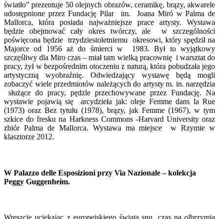
światło” prezentuje 50 olejnych obrazów, ceramikę, brązy, akwarele
udostępnione przez Fundację Pilar im. Joana Miró w Palma de
Mallorca, która posiada najważniejsze prace artysty. Wystawa
będzie obejmować cały okres twórczy, ale w szczególności
poświęcona będzie trzydziestoletniemu okresowi, który spędził na
Majorce od 1956 aż do śmierci w 1983. Był to wyjątkowy
szczęśliwy dla Miro czas – miał tam wielką pracownię i warsztat do
pracy, żył w bezpośrednim otoczeniu z naturą, która pobudzała jego
artystyczną wyobraźnię. Odwiedzający wystawę będą mogli
zobaczyć wiele przedmiotów należących do artysty m. in. narzędzia
służące do pracy, pędzle przechowywane przez Fundację. Na
wystawie pojawią się arcydzieła jak: oleje Femme dans la Rue
(1973) oraz Bez tytułu (1978), brązy, jak Femme (1967), w tym
szkice do fresku na Harkness Commons -Harvard University oraz
zbiór Palma de Mallorca. Wystawa ma miejsce w Rzymie w
klasztorze 2012.
W Palazzo delle Esposizioni przy Via Nazionale – kolekcja
Peggy Guggenheim.
Wreszcie uciekając z europejskiego świata snu, czas na olbrzymią