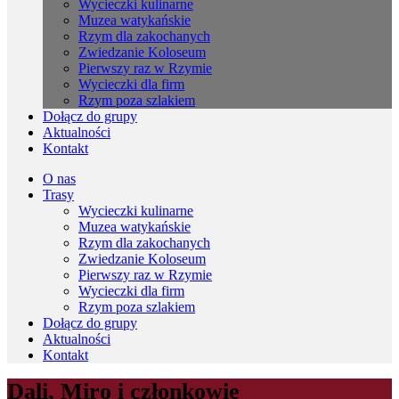
Wycieczki kulinarne
Muzea watykańskie
Rzym dla zakochanych
Zwiedzanie Koloseum
Pierwszy raz w Rzymie
Wycieczki dla firm
Rzym poza szlakiem
Dołącz do grupy
Aktualności
Kontakt
O nas
Trasy
Wycieczki kulinarne
Muzea watykańskie
Rzym dla zakochanych
Zwiedzanie Koloseum
Pierwszy raz w Rzymie
Wycieczki dla firm
Rzym poza szlakiem
Dołącz do grupy
Aktualności
Kontakt
Dali, Miro i członkowie