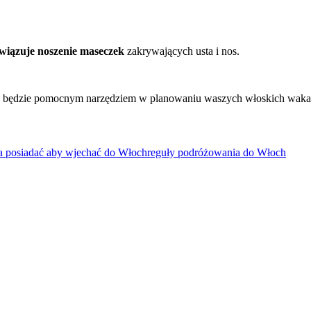
wiązuje noszenie maseczek
zakrywających usta i nos.
sa” będzie pomocnym narzędziem w planowaniu waszych włoskich waka
eba posiadać aby wjechać do Włoch
reguły podróżowania do Włoch