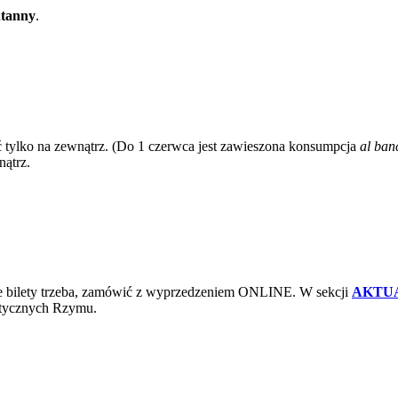
ntanny
.
ść tylko na zewnątrz. (Do 1 czerwca jest zawieszona konsumpcja
al ban
nątrz.
akże bilety trzeba, zamówić z wyprzedzeniem ONLINE. W sekcji
AKTU
ystycznych Rzymu.