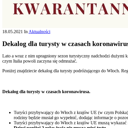
18.05.2021
In
Aktualności
Dekalog dla turysty w czasach koronawiru
Lato a wraz z nim upragniony sezon turystyczny nadchodzi dużymi k
czym Italia powoli zaczyna się odmrażać.
Poniżej znajdziecie dekalog dla turysty podróżującego do Włoch. Re
Dekalog dla turysty w czasach koronawirusa.
Turyści przybywający do Włoch z krajów UE (w czym Polska) 
rodziny będzie musiał go wypełnić, dodając informacje o pozos
Turyści przybywający do Włoch z krajów UE muszą wykazać s
Dzieci poniżej 2 roku życia nie muszą mieć testu.