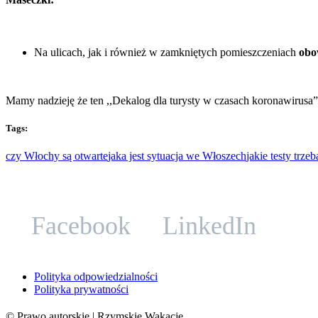
Na ulicach, jak i również w zamkniętych pomieszczeniach
obo
Mamy nadzieję że ten ,,Dekalog dla turysty w czasach koronawiru
Tags:
czy Włochy są otwarte
jaka jest sytuacja we Włoszech
jakie testy trz
Facebook
LinkedIn
Polityka odpowiedzialności
Polityka prywatności
©
Prawo autorskie
| Rzymskie Wakacje