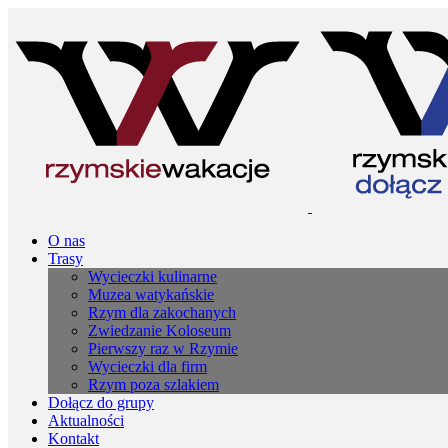
O nas
Trasy
Wycieczki kulinarne
Muzea watykańskie
Rzym dla zakochanych
Zwiedzanie Koloseum
Pierwszy raz w Rzymie
Wycieczki dla firm
Rzym poza szlakiem
Dołącz do grupy
Aktualności
Kontakt