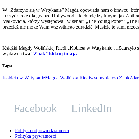
W „Zdarzyło się w Watykanie” Magda opowiada nam o krawcu, który od 
i uszyć stroje dla gwiazd Hollywood takich między innymi jak Antho
Malkovic’a, którzy występowali w serialu „The Young Pope” i „The 
przecież nie mogę Wam wszystkiego zdradzić. Musicie to sami przecz
Książki Magdy Wolińskiej Riedi „Kobieta w Watykanie i „Zdarzyło s
wydawnictwa
“Znak” kliknij tutaj…
Tags:
Kobieta w Watykanie
Magda Wolińska Riedi
wydawnictwo Znak
Zdar
Facebook
LinkedIn
Polityka odpowiedzialności
Polityka prywatności