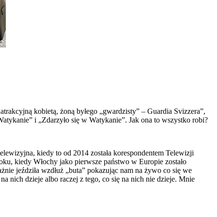
trakcyjną kobietą, żoną byłego „gwardzisty” – Guardia Svizzera”,
atykanie” i „Zdarzyło się w Watykanie”. Jak ona to wszystko robi?
elewizyjna, kiedy to od 2014 została korespondentem Telewizji
 roku, kiedy Włochy jako pierwsze państwo w Europie zostało
ażnie jeździła wzdłuż „buta” pokazując nam na żywo co się we
 nich dzieje albo raczej z tego, co się na nich nie dzieje. Mnie