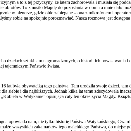
izyjnym a to z tej przyczyny, że latem zachorowała i musiała się podd
enie obrotów. To zmusiło Magdę do pozostania w domu a mnie dało możl
nie w plenerze, gdzie obie zabiegane – ona z mikrofonem i operatore
ogłyśmy sobie na spokojnie porozmawiać. Nasza rozmowa jest dostępna
o dziełach sztuki tam nagromadzonych, o historii ich powstawania i o
ej tajemniczym Państwie świata.
 16 lat była obywatelką tego państwa. Tam urodziła swoje dzieci, tam d
la siebie i dla najbliższych. Jednak kilka lat temu zdecydowała inacze
a „Kobieta w Watykanie” opisująca cały ten okres życia Magdy. Ksią
agda opowiada nam, nie tylko historię Państwa Watykańskiego, Gwardi
alże wszystkich zakamarków tego maleńkiego Państwa, do miejsc gdzi