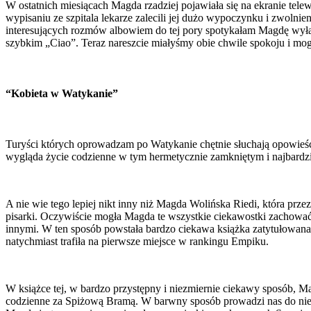
W ostatnich miesiącach Magda rzadziej pojawiała się na ekranie telew
wypisaniu ze szpitala lekarze zalecili jej dużo wypoczynku i zwolni
interesujących rozmów albowiem do tej pory spotykałam Magdę wyłącz
szybkim „Ciao”. Teraz nareszcie miałyśmy obie chwile spokoju i m
“Kobieta w Watykanie”
Turyści których oprowadzam po Watykanie chętnie słuchają opowieści 
wygląda życie codzienne w tym hermetycznie zamkniętym i najbardzi
A nie wie tego lepiej nikt inny niż Magda Wolińska Riedi, która przez
pisarki. Oczywiście mogła Magda te wszystkie ciekawostki zachować d
innymi. W ten sposób powstała bardzo ciekawa książka zatytułowan
natychmiast trafiła na pierwsze miejsce w rankingu Empiku.
W książce tej, w bardzo przystępny i niezmiernie ciekawy sposób, M
codzienne za Spiżową Bramą. W barwny sposób prowadzi nas do niem