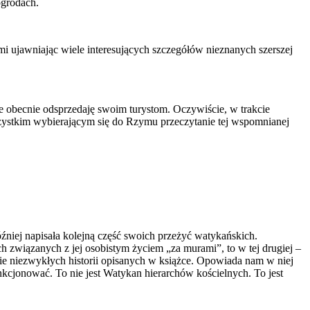
ogrodach.
ami ujawniając wiele interesujących szczegółów nieznanych szerszej
re obecnie odsprzedaję swoim turystom. Oczywiście, w trakcie
szystkim wybierającym się do Rzymu przeczytanie tej wspomnianej
źniej napisała kolejną część swoich przeżyć watykańskich.
h związanych z jej osobistym życiem „za murami”, to w tej drugiej –
wie niezwykłych historii opisanych w książce. Opowiada nam w niej
unkcjonować. To nie jest Watykan hierarchów kościelnych. To jest