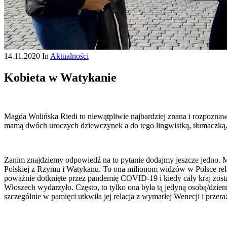
14.11.2020
In
Aktualności
Kobieta w Watykanie
Magda Wolińska Riedi to niewątpliwie najbardziej znana i rozpozna
mamą dwóch uroczych dziewczynek a do tego lingwistką, tłumaczką, 
Zanim znajdziemy odpowiedź na to pytanie dodajmy jeszcze jedno. Ma
Polskiej z Rzymu i Watykanu. To ona milionom widzów w Polsce relac
poważnie dotknięte przez pandemię COVID-19 i kiedy cały kraj zost
Włoszech wydarzyło. Często, to tylko ona była tą jedyną osobą/dzienni
szczególnie w pamięci utkwiła jej relacja z wymarłej Wenecji i prze