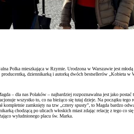
walna Polka mieszkająca w Rzymie. Urodzona w Warszawie jest młodą a
producentką, dziennikarką i autorką dwóch bestsellerów „Kobieta w W
gda – dla nas Polaków – najbardziej rozpoznawalna jest jako postać t
jonuje wszystko to, co na bieżąco się tutaj dzieje. Na początku tego
ał kompletnie zamknięty na tzw „cztery spusty”, to Magda bardzo odw
karką chodzącą po ulicach włoskich miast zdając relację z tego co się na
rażająco wyludnionego placu św. Marka.