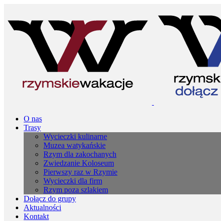
O nas
Trasy
Wycieczki kulinarne
Muzea watykańskie
Rzym dla zakochanych
Zwiedzanie Koloseum
Pierwszy raz w Rzymie
Wycieczki dla firm
Rzym poza szlakiem
Dołącz do grupy
Aktualności
Kontakt