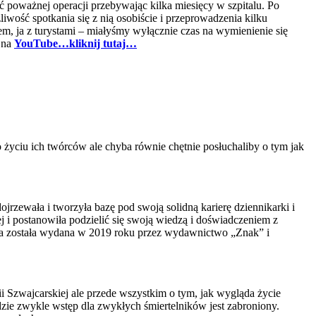
ać poważnej operacji przebywając kilka miesięcy w szpitalu. Po
iwość spotkania się z nią osobiście i przeprowadzenia kilku
m, ja z turystami – miałyśmy wyłącznie czas na wymienienie się
 na
YouTube…kliknij tutaj…
 życiu ich twórców ale chyba równie chętnie posłuchaliby o tym jak
ojrzewała i tworzyła bazę pod swoją solidną karierę dziennikarki i
j i postanowiła podzielić się swoją wiedzą i doświadczeniem z
żka została wydana w 2019 roku przez wydawnictwo „Znak” i
i Szwajcarskiej ale przede wszystkim o tym, jak wygląda życie
e zwykle wstęp dla zwykłych śmiertelników jest zabroniony.