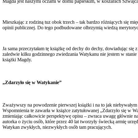
Magda jest naszymi oczami w domu papieskim, w koszarach Szwajca
Mieszkając z rodziną tuz obok trzech – tak bardzo różniących się mi
opinii publicznej. Do tego podbudowane olbrzymią wiedzą merytor
Ja sama przeczytałam tę książkę od dechy do dechy, dowiadując się z
zaledwie kilku godzinnego zwiedzania Watykanu nie jestem w stanie
książki Magdy.
„
Zdarzyło się w Watykanie”
Zważywszy na powodzenie pierwszej książki i na to jak niebywałym s
Wspomnienia te zawarła w książce zatytułowanej „Zdarzyło się w Wat
zmieniając całkowicie perspektywę opisu – zwraca uwagę głównie na 
autorka o życiu osób, które przez 40 lat tworzyły świecką armię urz
Watykan zwykłych, niezwykłych osób tam pracujących.