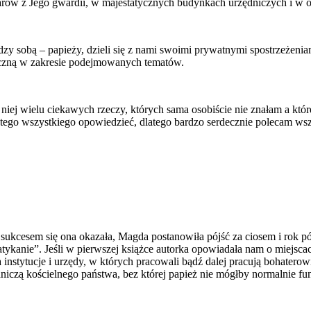
rów z Jego gwardii, w majestatycznych budynkach urzędniczych i w 
ędzy sobą – papieży, dzieli się z nami swoimi prywatnymi spostrzeżeni
yczną w zakresie podejmowanych tematów.
 niej wielu ciekawych rzeczy, których sama osobiście nie znałam a któ
 tego wszystkiego opowiedzieć, dlatego bardzo serdecznie polecam w
ukcesem się ona okazała, Magda postanowiła pójść za ciosem i rok pó
ykanie”. Jeśli w pierwszej książce autorka opowiadała nam o miejscac
instytucje i urzędy, w których pracowali bądź dalej pracują bohatero
ędniczą kościelnego państwa, bez której papież nie mógłby normalnie f