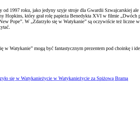
1997 roku, jako jedyny szyje stroje dla Gwardii Szwajcarskiej ale ni
ny Hopkins, który grał rolę papieża Benedykta XVI w filmie „Dwóch pa
New Pope”. W „Zdarzyło się w Watykanie” są oczywiście też liczne ws
ytać.
ię w Watykanie” mogą być fantastycznym prezentem pod choinkę i idea
zyło się w Watykanie
życie w Watykanie
życie za Spiżową Bramą