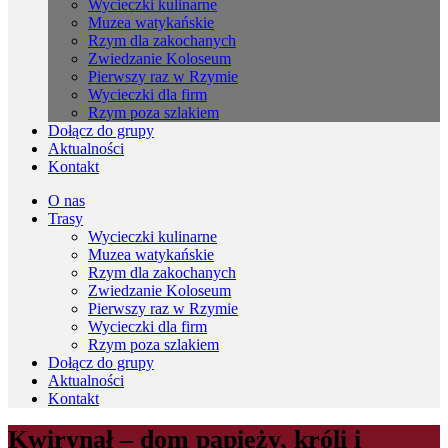
Wycieczki kulinarne
Muzea watykańskie
Rzym dla zakochanych
Zwiedzanie Koloseum
Pierwszy raz w Rzymie
Wycieczki dla firm
Rzym poza szlakiem
Dołącz do grupy
Aktualności
Kontakt
O nas
Trasy
Wycieczki kulinarne
Muzea watykańskie
Rzym dla zakochanych
Zwiedzanie Koloseum
Pierwszy raz w Rzymie
Wycieczki dla firm
Rzym poza szlakiem
Dołącz do grupy
Aktualności
Kontakt
Kwirynał – dom papieży, króli i