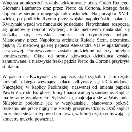
Wnętrza pomieszczeń zostały udekorowane przez Guido Reniego,
Giovanni Lanfranco oraz przez Pietro da Cortona, którego freski
dopiero w sierpniu ubiegłego roku osłonięto. Na początku XVIII
wieku, po podbiciu Rzymu przez wojska napoleońskie, pałac na
Kwirynale wpadł we francuskie posiadanie. Natychmiast rozpoczął
się gruntowny remont rezydencji, która niebawem miała stać się
siedzibą pary cesarskiej podczas ich rzymskiego pobytu.
Mianowany przez Napoleona architekt Rafaele Stern, przemienił
piękną 75 metrową galerię papieża Aleksandra VII w apartamenty
cesarzowej. Pomieszczenie zostało podzielone na trzy odrębne
pomieszczenia. Okna od strony głównego dziedzińca zostały
zamurowane, a niezwykłe freski pędzla Pietro da Cortona przykryto
stiukiem.
W pałacu na Kwirynale żyli papieże, stąd rządzili i tam często
umierali, dlatego wewnątrz pałacu odbywały się też konklawe.
Najczęściej w kaplicy Paolińskiej, nazwanej od imienia papieża
Pawła V z rodu Borghese, który finansował jej wzniesienie. Kaplica
ma te same wymiary co Sykstyńska, znajdująca się w Watykanie.
Sklepienie podobnie jak w watykańskiej, planowano pokryć
freskami, ale prace nigdy nie zostały przeprowadzone. Dziś kaplica
prezentuje się jako typowo barokowa, w której często odbywają się
koncerty muzyki poważnej.