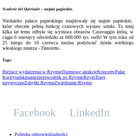
Scuderie del Quirinale
– stajnie papieskie.
Niedaleko pałacu papieskiego znajdowały się stajnie papieskie,
które obecnie pełnią funkcję czasowych wystaw sztuki. To tutaj
kilka lat temu odbyła się wystawa obrazów Caravaggio którą, w
ciągu 6 miesięcy odwiedziło aż 600.000 tys. osób! W tym roku od
25 lutego do 10 czerwca można podziwiać dzieła wielkiego
włoskiego mistrza –Tintoretto.
Tags:
Bieżące wydarzenia w Rzymie
Darmowe atrakcje
Koncerty
Pałac
Kwirynalski
papież
przewodnik po Rzymie
Rzym
Trasy
turystyczne
Zabytki Rzymu
Zwiedzanie Rzymu
Facebook
LinkedIn
Polityka odpowiedzialności