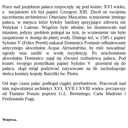
Prace nad projektem pałacu rozpoczęły się pod koniec XVI wieku,
a inicjatorem ich był papież Grzegorz XIII. Zlecił on swojemu
naczelnemu architektowi Ottaviano Mascarino wzniesienie letniego
pałacu, w miejscu które byłoby bardziej sprzyjające zdrowiu niż
Watykan i Lateran. Wzgórze było idealne, bo dominowało nad
miastem, jedyny problem polegał na tym, że wzniesienie nie było
zaopatrzone w dostęp do pitnej wody. Dlatego też, w 1585 r. papież
Sykstus V (Felice Peretti) nakazał Domenico Fontanie odbudowanie
antycznego akweduktu
Acqua Alessandrina
, by móc nawadniać
ogrody oraz zasilić w wodę rezydencję. Po uruchomieniu
akweduktu Domenico zajął się również rozbudową pałacu. Pod
koniec swojego pontyfikatu papież Sykstus V przeniósł się do
pałacu, skąd mógł podziwiać zarysowane na tle zachodzącego
słońca kontury kopuły Bazyliki św. Piotra.
Od tego czasu pałac podlegał ciągłej przebudowie. Pracowali nad
nim najważniejsi architekci XVI, XVII I XVIII wieku- począwszy
od Flamino Ponzio poprzez G.L. Berniniego, Carla Maderno i
Ferdynanda Fugę.
Wnętrza.