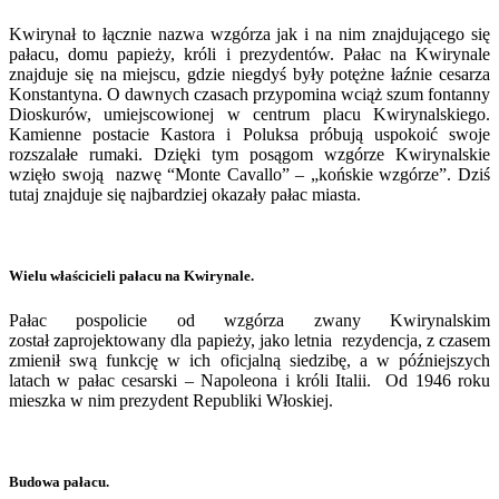
Kwirynał to łącznie nazwa wzgórza jak i na nim znajdującego się
pałacu, domu papieży, króli i prezydentów. Pałac na Kwirynale
znajduje się na miejscu, gdzie niegdyś były potężne łaźnie cesarza
Konstantyna. O dawnych czasach przypomina wciąż szum fontanny
Dioskurów, umiejscowionej w centrum placu Kwirynalskiego.
Kamienne postacie Kastora i Poluksa próbują uspokoić swoje
rozszalałe rumaki. Dzięki tym posągom wzgórze Kwirynalskie
wzięło swoją nazwę “Monte Cavallo” – „końskie wzgórze”. Dziś
tutaj znajduje się najbardziej okazały pałac miasta.
Wielu właścicieli pałacu na Kwirynale.
Pałac pospolicie od wzgórza zwany Kwirynalskim
został zaprojektowany dla papieży, jako letnia rezydencja, z czasem
zmienił swą funkcję w ich oficjalną siedzibę, a w późniejszych
latach w pałac cesarski – Napoleona i króli Italii. Od 1946 roku
mieszka w nim prezydent Republiki Włoskiej.
Budowa pałacu.