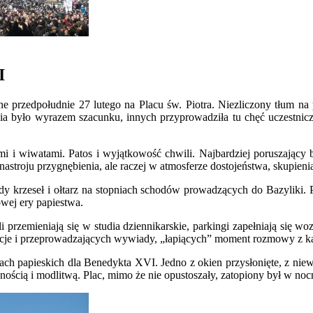
I
 przedpołudnie 27 lutego na Placu św. Piotra. Niezliczony tłum na p
nia było wyrazem szacunku, innych przyprowadziła tu chęć uczestnicz
i i wiwatami. Patos i wyjątkowość chwili. Najbardziej poruszający 
troju przygnębienia, ale raczej w atmosferze dostojeństwa, skupienia 
zędy krzeseł i ołtarz na stopniach schodów prowadzących do Bazyliki.
wej ery papiestwa.
i przemieniają się w studia dziennikarskie, parkingi zapełniają się w
elacje i przeprowadzających wywiady, „łapiących” moment rozmowy z 
ntach papieskich dla Benedykta XVI. Jedno z okien przysłonięte, z nie
ścią i modlitwą. Plac, mimo że nie opustoszały, zatopiony był w nocne