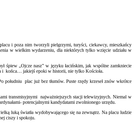
lacu i poza nim tworzyli pielgrzymi, turyści, ciekawcy, mieszkańcy
enia w wielkim wydarzeniu, dla niektórych tylko wzięcie udziału w
był śpiew „Ojcze nasz” w języku łacińskim, jak wspólne zamkniecie
i końca… jakiejś epoki w historii, nie tylko Kościoła.
 Po południu plac już bez tłumów. Puste rzędy krzeseł znów wkrótce
ozami transmisyjnymi najważniejszych stacji telewizyjnych. Niemal w
kardynałami- potencjalnymi kandydatami zwolnionego urzędu.
wielką luką światła wydobywającego się na zewnątrz. Na placu ludzie
j ciszy i spokoju.