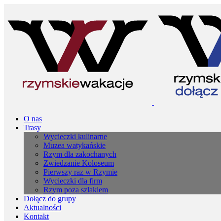
O nas
Trasy
Wycieczki kulinarne
Muzea watykańskie
Rzym dla zakochanych
Zwiedzanie Koloseum
Pierwszy raz w Rzymie
Wycieczki dla firm
Rzym poza szlakiem
Dołącz do grupy
Aktualności
Kontakt