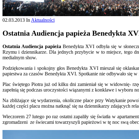
02.03.2013
In
Aktualności
Ostatnia Audiencja papieża Benedykta XV
Ostatnia Audiencja papieża
Benedykta XVI odbyła się w słoneczne
Rzymu i dziennikarze. Dla jednych przybycie w to miejsce, tego d
medialnym show.
Podziękowania i spokojny głos Benedykta XVI mieszał się oklaskam
papiestwa za czasów Benedykta XVI. Spotkanie nie odbywało się w nas
Plac świętego Piotra już od kilku dni zamieniał się w widownię- r
zapełnią się podczas uroczystości wiązanymi z konklawe i wyboru no
Na zbliżające się wydarzenia, okoliczne place przy Watykanie powol
każdej części placu można natknąć się na dziennikarzy zdających r
Wieczorem 27 lutego po raz ostatni zapaliły się światła w apartame
zgromadzeni ze świecami towarzyszyli papieżowi w tę noc swą obecno