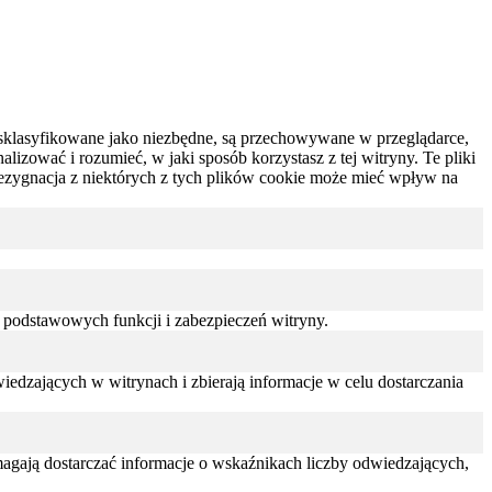
są sklasyfikowane jako niezbędne, są przechowywane w przeglądarce,
izować i rozumieć, w jaki sposób korzystasz z tej witryny.
Te pliki
ezygnacja z niektórych z tych plików cookie może mieć wpływ na
 podstawowych funkcji i zabezpieczeń witryny.
edzających w witrynach i zbierają informacje w celu dostarczania
omagają dostarczać informacje o wskaźnikach liczby odwiedzających,