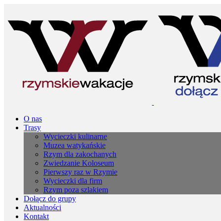
O nas
Trasy
Wycieczki kulinarne
Muzea watykańskie
Rzym dla zakochanych
Zwiedzanie Koloseum
Pierwszy raz w Rzymie
Wycieczki dla firm
Rzym poza szlakiem
Dołącz do grupy
Aktualności
Kontakt