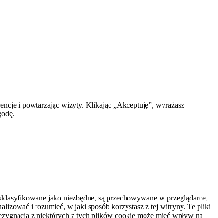
encje i powtarzając wizyty. Klikając „Akceptuję”, wyrażasz
godę.
są sklasyfikowane jako niezbędne, są przechowywane w przeglądarce,
izować i rozumieć, w jaki sposób korzystasz z tej witryny.
Te pliki
ezygnacja z niektórych z tych plików cookie może mieć wpływ na