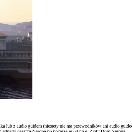
a lub z audio guidem (niestety nie ma przewodników ani audio gui
ględnego cesarza Nerona po pożarze w 64 r.n.e. Złoty Dom Nerona -