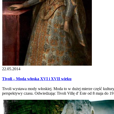
22.05.2014
Tivoli – Moda włoska XVI i XVII wieku
Tivoli wystawa mody włoskiej. Moda to w dużej mierze część kultury i
perspektywy czasu. Odwiedzając Tivoli Villę d' Este od 8 maja do 1