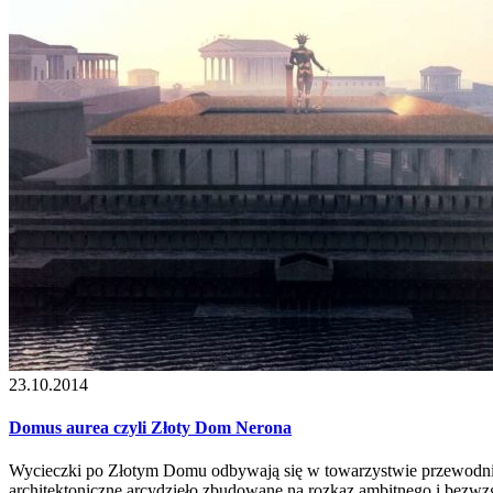
23.10.2014
Domus aurea czyli Złoty Dom Nerona
Wycieczki po Złotym Domu odbywają się w towarzystwie przewodnik
architektoniczne arcydzieło zbudowane na rozkaz ambitnego i bezwz