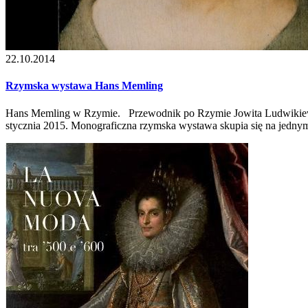
22.10.2014
Rzymska wystawa Hans Memling
Hans Memling w Rzymie. Przewodnik po Rzymie Jowita Ludwikiewicz
stycznia 2015. Monograficzna rzymska wystawa skupia się na jednym