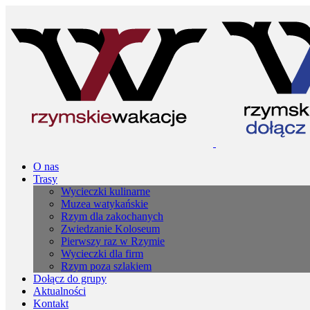
O nas
Trasy
Wycieczki kulinarne
Muzea watykańskie
Rzym dla zakochanych
Zwiedzanie Koloseum
Pierwszy raz w Rzymie
Wycieczki dla firm
Rzym poza szlakiem
Dołącz do grupy
Aktualności
Kontakt