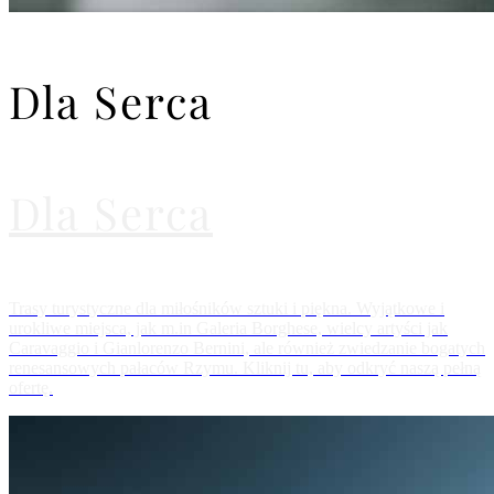
Dla Serca
Dla Serca
Trasy turystyczne dla miłośników sztuki i piękna. Wyjątkowe i
urokliwe miejsca, jak m.in Galeria Borghese, wielcy artyści jak
Caravaggio i Gianlorenzo Bernini, ale również zwiedzanie bogatych
renesansowych pałaców Rzymu. Kliknij tu, aby odkryć naszą pełną
ofertę.