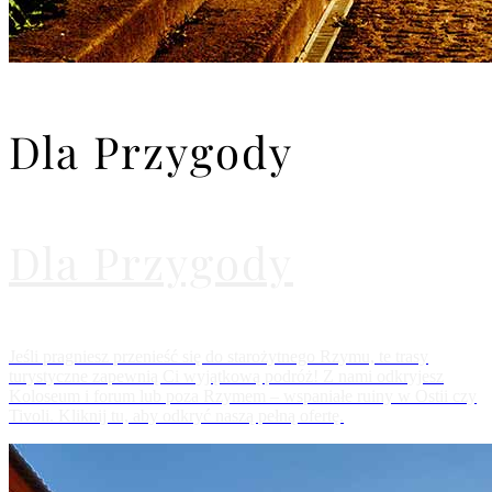
Dla Przygody
Dla Przygody
Jeśli pragniesz przenieść się do starożytnego Rzymu, te trasy
turystyczne zapewnią Ci wyjątkową podróż! Z nami odkryjesz
Koloseum i forum lub poza Rzymem – wspaniałe ruiny w Ostii czy
Tivoli. Kliknij tu, aby odkryć naszą pełną ofertę.