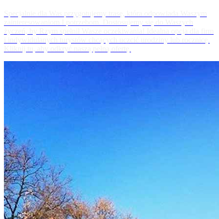
Specjalnie dla Was przygotujemy trasę, która odpowiada Waszym
zainteresowaniom I potrzebom. Dostosujemy się do Waszych
życzeń, by Rzym spełnił Wasze oczekiwania! Idealna opcja dla firm
i indywidulanych turystów chcących uczcić urodziny lub rocznicę.
Kliknij tu, aby odkryć naszą pełną ofertę.