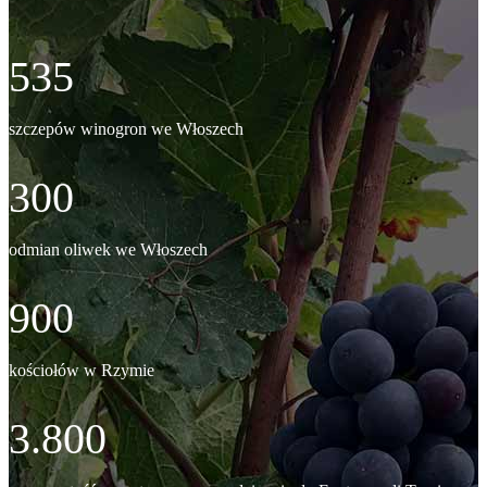
535
szczepów winogron we Włoszech
300
odmian oliwek we Włoszech
900
kościołów w Rzymie
3.800