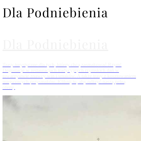
Dla Podniebienia
Dla Podniebienia
Trasy turystyczne dla tych, którzy chcą zasmakować Rzym!
Degustacje w restauracjach tradycyjnych rzymskich dań w
towarzystwie znawcy win i smaków. A także trasy z kosztowaniem
miejscowych przysmaków. Kliknij tu, aby odkryć naszą pełną
ofertę.