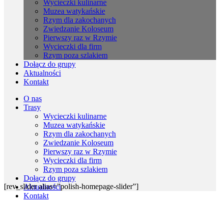
Wycieczki kulinarne
Muzea watykańskie
Rzym dla zakochanych
Zwiedzanie Koloseum
Pierwszy raz w Rzymie
Wycieczki dla firm
Rzym poza szlakiem
Dołącz do grupy
Aktualności
Kontakt
O nas
Trasy
Wycieczki kulinarne
Muzea watykańskie
Rzym dla zakochanych
Zwiedzanie Koloseum
Pierwszy raz w Rzymie
Wycieczki dla firm
Rzym poza szlakiem
Dołącz do grupy
[rev_slider alias=”polish-homepage-slider”]
Aktualności
Kontakt