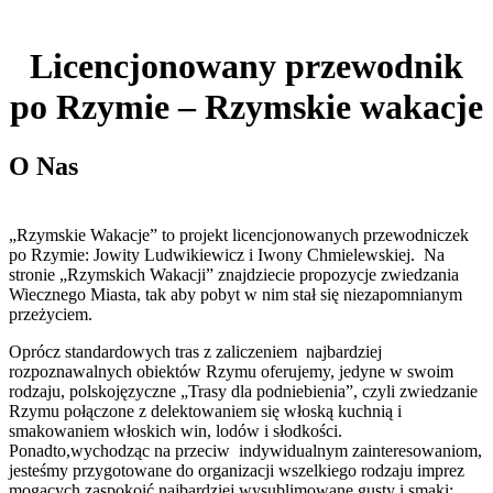
Licencjonowany przewodnik
po Rzymie – Rzymskie wakacje
O Nas
„Rzymskie Wakacje” to projekt licencjonowanych przewodniczek
po Rzymie: Jowity Ludwikiewicz i Iwony Chmielewskiej. Na
stronie „Rzymskich Wakacji” znajdziecie propozycje zwiedzania
Wiecznego Miasta, tak aby pobyt w nim stał się niezapomnianym
przeżyciem.
Oprócz standardowych tras z zaliczeniem najbardziej
rozpoznawalnych obiektów Rzymu oferujemy, jedyne w swoim
rodzaju, polskojęzyczne „Trasy dla podniebienia”, czyli zwiedzanie
Rzymu połączone z delektowaniem się włoską kuchnią i
smakowaniem włoskich win, lodów i słodkości.
Ponadto,wychodząc na przeciw indywidualnym zainteresowaniom,
jesteśmy przygotowane do organizacji wszelkiego rodzaju imprez
mogących zaspokoić najbardziej wysublimowane gusty i smaki;