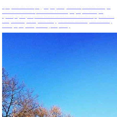
Specjalnie dla Was przygotujemy trasę, która odpowiada Waszym
zainteresowaniom I potrzebom. Dostosujemy się do Waszych
życzeń, by Rzym spełnił Wasze oczekiwania! Idealna opcja dla firm
i indywidulanych turystów chcących uczcić urodziny lub rocznicę.
Kliknij tu, aby odkryć naszą pełną ofertę.