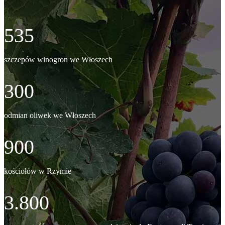
535
szczepów winogron we Włoszech
300
odmian oliwek we Włoszech
900
kościołów w Rzymie
3.800