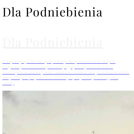
Dla Podniebienia
Dla Podniebienia
Trasy turystyczne dla tych, którzy chcą zasmakować Rzym!
Degustacje w restauracjach tradycyjnych rzymskich dań w
towarzystwie znawcy win i smaków. A także trasy z kosztowaniem
miejscowych przysmaków. Kliknij tu, aby odkryć naszą pełną
ofertę.