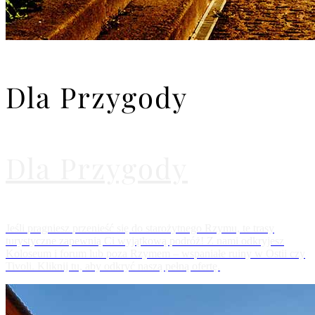
Dla Przygody
Dla Przygody
Jeśli pragniesz przenieść się do starożytnego Rzymu, te trasy
turystyczne zapewnią Ci wyjątkową podróż! Z nami odkryjesz
Koloseum i forum lub poza Rzymem – wspaniałe ruiny w Ostii czy
Tivoli. Kliknij tu, aby odkryć naszą pełną ofertę.