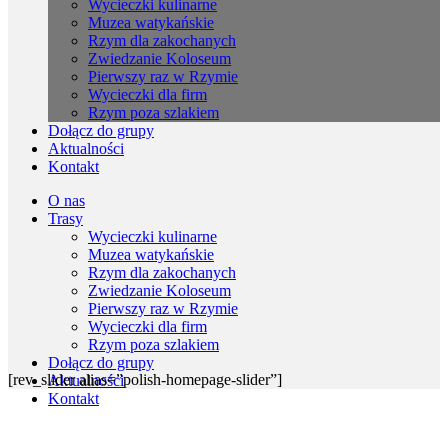
Wycieczki kulinarne
Muzea watykańskie
Rzym dla zakochanych
Zwiedzanie Koloseum
Pierwszy raz w Rzymie
Wycieczki dla firm
Rzym poza szlakiem
Dołącz do grupy
Aktualności
Kontakt
O nas
Trasy
Wycieczki kulinarne
Muzea watykańskie
Rzym dla zakochanych
Zwiedzanie Koloseum
Pierwszy raz w Rzymie
Wycieczki dla firm
Rzym poza szlakiem
Dołącz do grupy
[rev_slider alias=”polish-homepage-slider”]
Aktualności
Kontakt