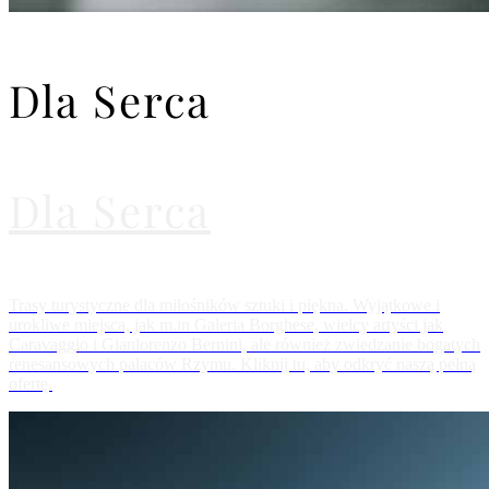
Dla Serca
Dla Serca
Trasy turystyczne dla miłośników sztuki i piękna. Wyjątkowe i
urokliwe miejsca, jak m.in Galeria Borghese, wielcy artyści jak
Caravaggio i Gianlorenzo Bernini, ale również zwiedzanie bogatych
renesansowych pałaców Rzymu. Kliknij tu, aby odkryć naszą pełną
ofertę.