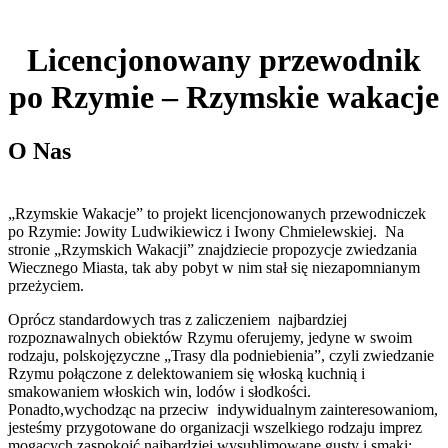
Licencjonowany przewodnik
po Rzymie – Rzymskie wakacje
O Nas
„Rzymskie Wakacje” to projekt licencjonowanych przewodniczek
po Rzymie: Jowity Ludwikiewicz i Iwony Chmielewskiej. Na
stronie „Rzymskich Wakacji” znajdziecie propozycje zwiedzania
Wiecznego Miasta, tak aby pobyt w nim stał się niezapomnianym
przeżyciem.
Oprócz standardowych tras z zaliczeniem najbardziej
rozpoznawalnych obiektów Rzymu oferujemy, jedyne w swoim
rodzaju, polskojęzyczne „Trasy dla podniebienia”, czyli zwiedzanie
Rzymu połączone z delektowaniem się włoską kuchnią i
smakowaniem włoskich win, lodów i słodkości.
Ponadto,wychodząc na przeciw indywidualnym zainteresowaniom,
jesteśmy przygotowane do organizacji wszelkiego rodzaju imprez
mogących zaspokoić najbardziej wysublimowane gusty i smaki;