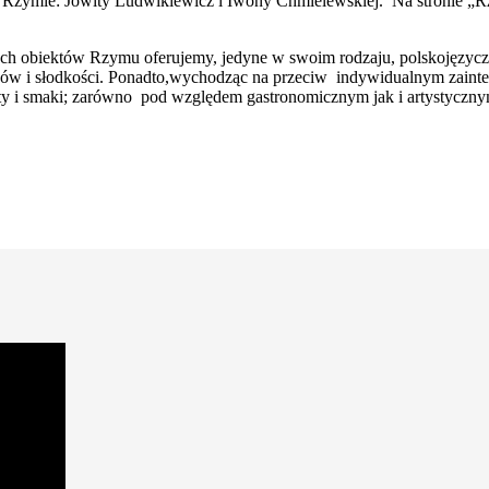
 Rzymie: Jowity Ludwikiewicz i Iwony Chmielewskiej. Na stronie „R
ch obiektów Rzymu oferujemy, jedyne w swoim rodzaju, polskojęzyczn
ów i słodkości. Ponadto,wychodząc na przeciw indywidualnym zainte
y i smaki; zarówno pod względem gastronomicznym jak i artystycznym