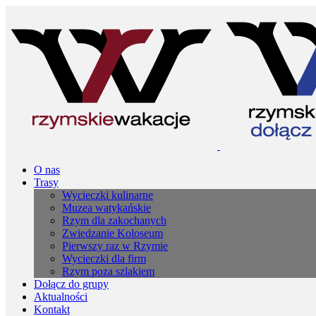
O nas
Trasy
Wycieczki kulinarne
Muzea watykańskie
Rzym dla zakochanych
Zwiedzanie Koloseum
Pierwszy raz w Rzymie
Wycieczki dla firm
Rzym poza szlakiem
Dołącz do grupy
Aktualności
Kontakt