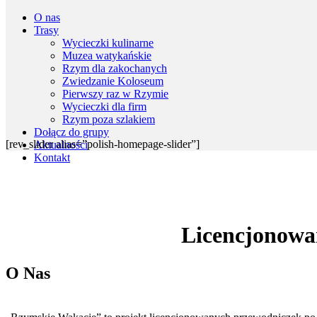
O nas
Trasy
Wycieczki kulinarne
Muzea watykańskie
Rzym dla zakochanych
Zwiedzanie Koloseum
Pierwszy raz w Rzymie
Wycieczki dla firm
Rzym poza szlakiem
Dołącz do grupy
[rev_slider alias=”polish-homepage-slider”]
Aktualności
Kontakt
Licencjonowa
O Nas