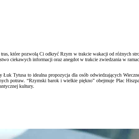
u tras, które pozwolą Ci odkryć Rzym w trakcie wakacji od różnych st
stwo ciekawych informacji oraz anegdot w trakcie zwiedzania w rama
uk Tytusa to idealna propozycja dla osób odwiedzających Wieczne Mi
nych potraw. “Rzymski barok i wielkie piękno” obejmuje Plac Hiszpańs
ntycznej kultury.