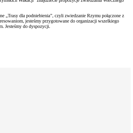
zymskich Wakacji” znajdziecie propozycje zwiedzania Wiecznego
e „Trasy dla podniebienia”, czyli zwiedzanie Rzymu połączone z
resowaniom, jesteśmy przygotowane do organizacji wszelkiego
. Jesteśmy do dyspozycji.