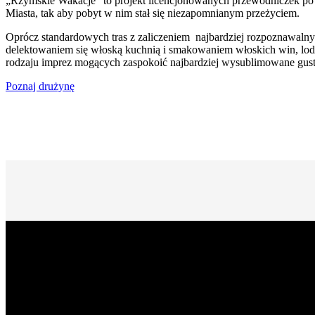
„Rzymskie Wakacje” to projekt licencjonowanych przewodniczek po
Miasta, tak aby pobyt w nim stał się niezapomnianym przeżyciem.
Oprócz standardowych tras z zaliczeniem najbardziej rozpoznawalny
delektowaniem się włoską kuchnią i smakowaniem włoskich win, lod
rodzaju imprez mogących zaspokoić najbardziej wysublimowane gust
Poznaj drużynę