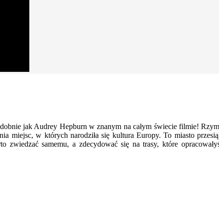
bnie jak Audrey Hepburn w znanym na całym świecie filmie! Rzymski
ia miejsc, w których narodziła się kultura Europy. To miasto przesią
warto zwiedzać samemu, a zdecydować się na trasy, które opracowa