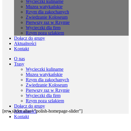
Wycieczki kulinarne
Muzea watykańskie
Rzym dla zakochanych
Zwiedzanie Koloseum
Pierwszy raz w Rzymie
Wycieczki dla firm
Rzym poza szlakiem
Dołącz do grupy
Aktualności
Kontakt
O nas
Trasy
Wycieczki kulinarne
Muzea watykańskie
Rzym dla zakochanych
Zwiedzanie Koloseum
Pierwszy raz w Rzymie
Wycieczki dla firm
Rzym poza szlakiem
Dołącz do grupy
[rev_slider alias=”polish-homepage-slider”]
Aktualności
Kontakt