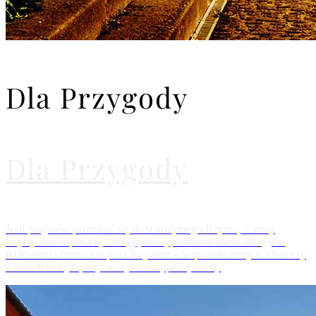
Dla Przygody
Dla Przygody
Jeśli pragniesz przenieść się do starożytnego Rzymu, te trasy
turystyczne zapewnią Ci wyjątkową podróż! Z nami odkryjesz
Koloseum i forum lub poza Rzymem – wspaniałe ruiny w Ostii czy
Tivoli. Kliknij tu, aby odkryć naszą pełną ofertę.