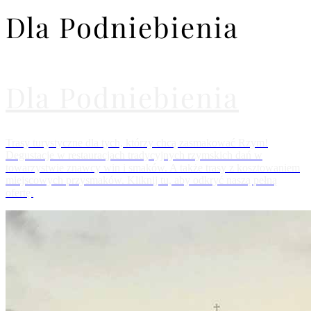
Dla Podniebienia
Dla Podniebienia
Trasy turystyczne dla tych, którzy chcą zasmakować Rzym!
Degustacje w restauracjach tradycyjnych rzymskich dań w
towarzystwie znawcy win i smaków. A także trasy z kosztowaniem
miejscowych przysmaków. Kliknij tu, aby odkryć naszą pełną
ofertę.