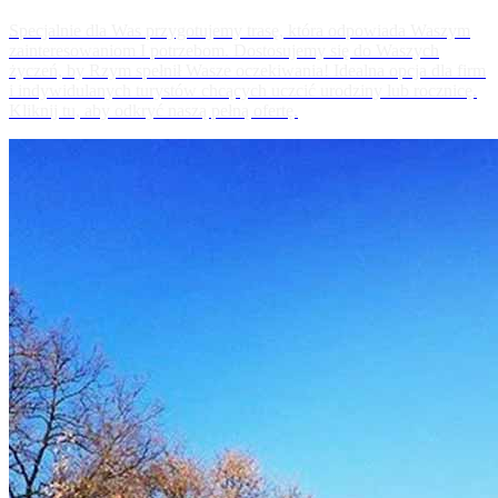
Specjalnie dla Was przygotujemy trasę, która odpowiada Waszym
zainteresowaniom I potrzebom. Dostosujemy się do Waszych
życzeń, by Rzym spełnił Wasze oczekiwania! Idealna opcja dla firm
i indywidulanych turystów chcących uczcić urodziny lub rocznicę.
Kliknij tu, aby odkryć naszą pełną ofertę.