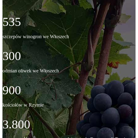
535
szczepów winogron we Włoszech
300
odmian oliwek we Włoszech
900
kościołów w Rzymie
3.800