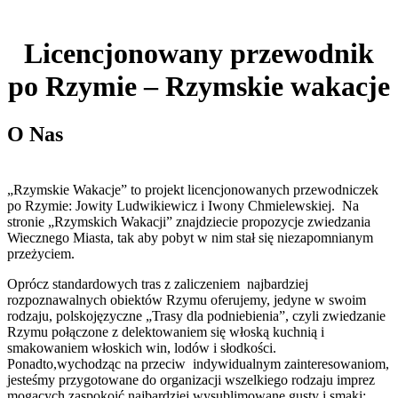
Licencjonowany przewodnik
po Rzymie – Rzymskie wakacje
O Nas
„Rzymskie Wakacje” to projekt licencjonowanych przewodniczek
po Rzymie: Jowity Ludwikiewicz i Iwony Chmielewskiej. Na
stronie „Rzymskich Wakacji” znajdziecie propozycje zwiedzania
Wiecznego Miasta, tak aby pobyt w nim stał się niezapomnianym
przeżyciem.
Oprócz standardowych tras z zaliczeniem najbardziej
rozpoznawalnych obiektów Rzymu oferujemy, jedyne w swoim
rodzaju, polskojęzyczne „Trasy dla podniebienia”, czyli zwiedzanie
Rzymu połączone z delektowaniem się włoską kuchnią i
smakowaniem włoskich win, lodów i słodkości.
Ponadto,wychodząc na przeciw indywidualnym zainteresowaniom,
jesteśmy przygotowane do organizacji wszelkiego rodzaju imprez
mogących zaspokoić najbardziej wysublimowane gusty i smaki;