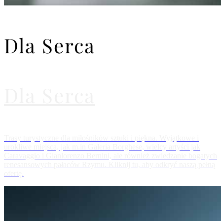
Dla Serca
Dla Serca
Trasy turystyczne dla miłośników sztuki i piękna. Wyjątkowe i
urokliwe miejsca, jak m.in Galeria Borghese, wielcy artyści jak
Caravaggio i Gianlorenzo Bernini, ale również zwiedzanie bogatych
renesansowych pałaców Rzymu. Kliknij tu, aby odkryć naszą pełną
ofertę.