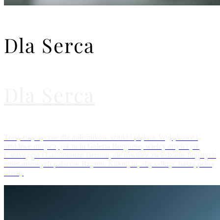
Dla Serca
Dla Serca
Trasy turystyczne dla miłośników sztuki i piękna. Wyjątkowe i
urokliwe miejsca, jak m.in Galeria Borghese, wielcy artyści jak
Caravaggio i Gianlorenzo Bernini, ale również zwiedzanie bogatych
renesansowych pałaców Rzymu. Kliknij tu, aby odkryć naszą pełną
ofertę.