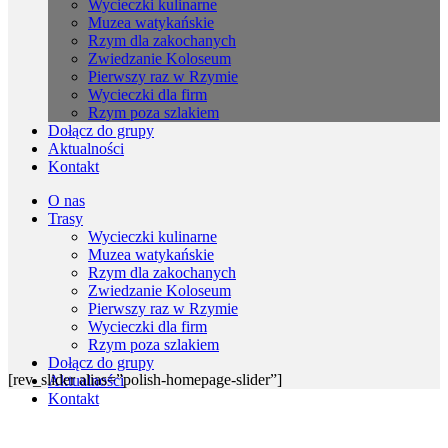
Wycieczki kulinarne
Muzea watykańskie
Rzym dla zakochanych
Zwiedzanie Koloseum
Pierwszy raz w Rzymie
Wycieczki dla firm
Rzym poza szlakiem
Dołącz do grupy
Aktualności
Kontakt
O nas
Trasy
Wycieczki kulinarne
Muzea watykańskie
Rzym dla zakochanych
Zwiedzanie Koloseum
Pierwszy raz w Rzymie
Wycieczki dla firm
Rzym poza szlakiem
Dołącz do grupy
[rev_slider alias=”polish-homepage-slider”]
Aktualności
Kontakt