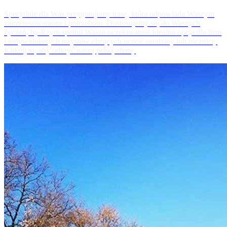
Specjalnie dla Was przygotujemy trasę, która odpowiada Waszym
zainteresowaniom I potrzebom. Dostosujemy się do Waszych
życzeń, by Rzym spełnił Wasze oczekiwania! Idealna opcja dla firm
i indywidulanych turystów chcących uczcić urodziny lub rocznicę.
Kliknij tu, aby odkryć naszą pełną ofertę.