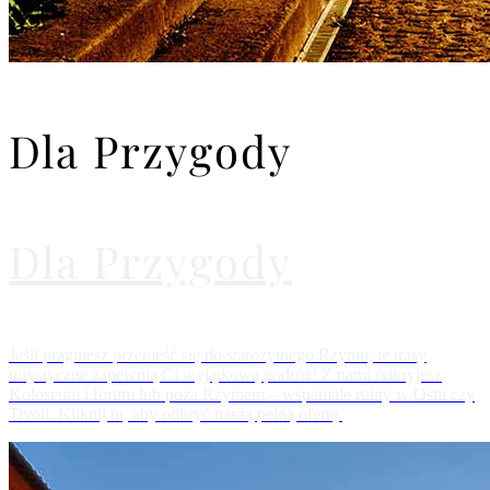
Dla Przygody
Dla Przygody
Jeśli pragniesz przenieść się do starożytnego Rzymu, te trasy
turystyczne zapewnią Ci wyjątkową podróż! Z nami odkryjesz
Koloseum i forum lub poza Rzymem – wspaniałe ruiny w Ostii czy
Tivoli. Kliknij tu, aby odkryć naszą pełną ofertę.