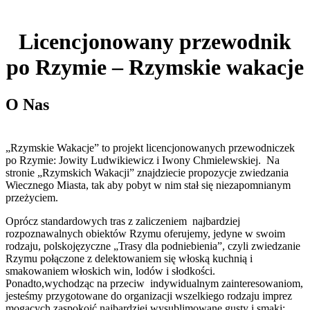
Licencjonowany przewodnik
po Rzymie – Rzymskie wakacje
O Nas
„Rzymskie Wakacje” to projekt licencjonowanych przewodniczek
po Rzymie: Jowity Ludwikiewicz i Iwony Chmielewskiej. Na
stronie „Rzymskich Wakacji” znajdziecie propozycje zwiedzania
Wiecznego Miasta, tak aby pobyt w nim stał się niezapomnianym
przeżyciem.
Oprócz standardowych tras z zaliczeniem najbardziej
rozpoznawalnych obiektów Rzymu oferujemy, jedyne w swoim
rodzaju, polskojęzyczne „Trasy dla podniebienia”, czyli zwiedzanie
Rzymu połączone z delektowaniem się włoską kuchnią i
smakowaniem włoskich win, lodów i słodkości.
Ponadto,wychodząc na przeciw indywidualnym zainteresowaniom,
jesteśmy przygotowane do organizacji wszelkiego rodzaju imprez
mogących zaspokoić najbardziej wysublimowane gusty i smaki;