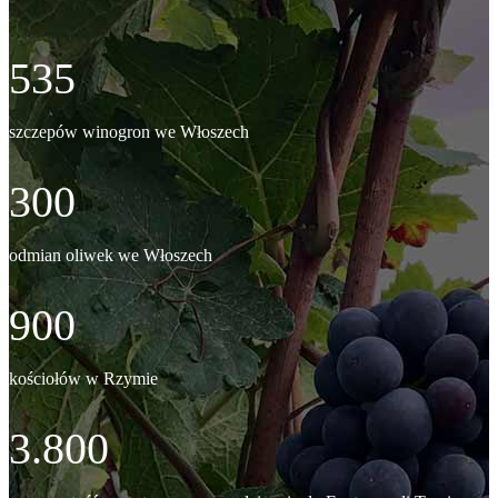
535
szczepów winogron we Włoszech
300
odmian oliwek we Włoszech
900
kościołów w Rzymie
3.800