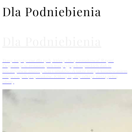
Dla Podniebienia
Dla Podniebienia
Trasy turystyczne dla tych, którzy chcą zasmakować Rzym!
Degustacje w restauracjach tradycyjnych rzymskich dań w
towarzystwie znawcy win i smaków. A także trasy z kosztowaniem
miejscowych przysmaków. Kliknij tu, aby odkryć naszą pełną
ofertę.