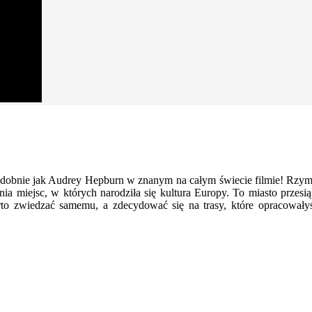
bnie jak Audrey Hepburn w znanym na całym świecie filmie! Rzymski
ia miejsc, w których narodziła się kultura Europy. To miasto przesią
warto zwiedzać samemu, a zdecydować się na trasy, które opracowa