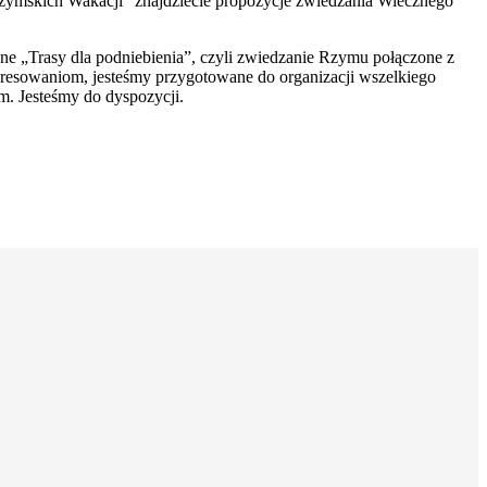
zymskich Wakacji” znajdziecie propozycje zwiedzania Wiecznego
e „Trasy dla podniebienia”, czyli zwiedzanie Rzymu połączone z
resowaniom, jesteśmy przygotowane do organizacji wszelkiego
. Jesteśmy do dyspozycji.