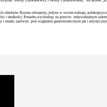
 Rzymie: Jowity Ludwikiewicz i Iwony Chmielewskiej. Na stronie „R
ch obiektów Rzymu oferujemy, jedyne w swoim rodzaju, polskojęzyczn
ów i słodkości. Ponadto,wychodząc na przeciw indywidualnym zainte
y i smaki; zarówno pod względem gastronomicznym jak i artystycznym