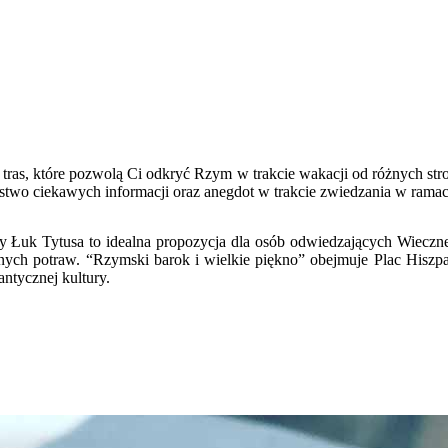
u tras, które pozwolą Ci odkryć Rzym w trakcie wakacji od różnych st
stwo ciekawych informacji oraz anegdot w trakcie zwiedzania w rama
uk Tytusa to idealna propozycja dla osób odwiedzających Wieczne Mi
nych potraw. “Rzymski barok i wielkie piękno” obejmuje Plac Hiszpańs
ntycznej kultury.