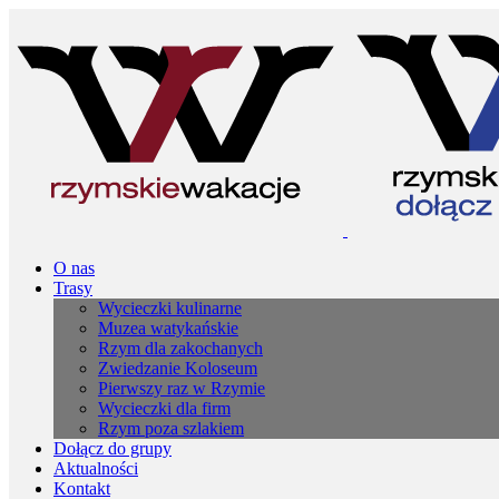
O nas
Trasy
Wycieczki kulinarne
Muzea watykańskie
Rzym dla zakochanych
Zwiedzanie Koloseum
Pierwszy raz w Rzymie
Wycieczki dla firm
Rzym poza szlakiem
Dołącz do grupy
Aktualności
Kontakt