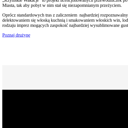
„Rzymskie Wakacje” to projekt licencjonowanych przewodniczek po
Miasta, tak aby pobyt w nim stał się niezapomnianym przeżyciem.
Oprócz standardowych tras z zaliczeniem najbardziej rozpoznawalny
delektowaniem się włoską kuchnią i smakowaniem włoskich win, lod
rodzaju imprez mogących zaspokoić najbardziej wysublimowane gust
Poznaj drużynę