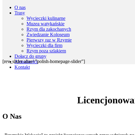
O nas
Trasy
Wycieczki kulinarne
Muzea watykańskie
Rzym dla zakochanych
Zwiedzanie Koloseum
Pierwszy raz w Rzymie
Wycieczki dla firm
Rzym poza szlakiem
Dołącz do grupy
[rev_slider alias=”polish-homepage-slider”]
Aktualności
Kontakt
Licencjonowa
O Nas