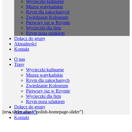
Wycieczki kulinarne
Muzea watykańskie
Rzym dla zakochanych
Zwiedzanie Koloseum
Pierwszy raz w Rzymie
Wycieczki dla firm
Rzym poza szlakiem
Dołącz do grupy
Aktualności
Kontakt
O nas
Trasy
Wycieczki kulinarne
Muzea watykańskie
Rzym dla zakochanych
Zwiedzanie Koloseum
Pierwszy raz w Rzymie
Wycieczki dla firm
Rzym poza szlakiem
Dołącz do grupy
[rev_slider alias=”polish-homepage-slider”]
Aktualności
Kontakt