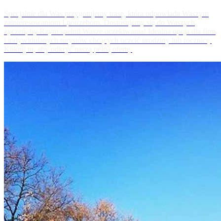
Specjalnie dla Was przygotujemy trasę, która odpowiada Waszym
zainteresowaniom I potrzebom. Dostosujemy się do Waszych
życzeń, by Rzym spełnił Wasze oczekiwania! Idealna opcja dla firm
i indywidulanych turystów chcących uczcić urodziny lub rocznicę.
Kliknij tu, aby odkryć naszą pełną ofertę.