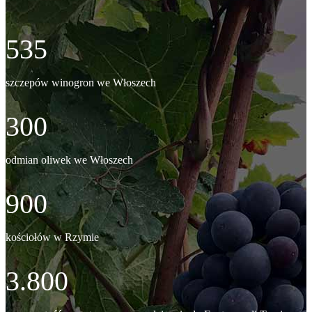
535
szczepów winogron we Włoszech
300
odmian oliwek we Włoszech
900
kościołów w Rzymie
3.800