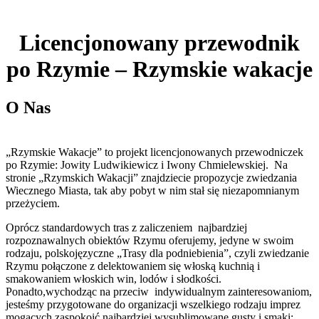
Licencjonowany przewodnik
po Rzymie – Rzymskie wakacje
O Nas
„Rzymskie Wakacje” to projekt licencjonowanych przewodniczek
po Rzymie: Jowity Ludwikiewicz i Iwony Chmielewskiej. Na
stronie „Rzymskich Wakacji” znajdziecie propozycje zwiedzania
Wiecznego Miasta, tak aby pobyt w nim stał się niezapomnianym
przeżyciem.
Oprócz standardowych tras z zaliczeniem najbardziej
rozpoznawalnych obiektów Rzymu oferujemy, jedyne w swoim
rodzaju, polskojęzyczne „Trasy dla podniebienia”, czyli zwiedzanie
Rzymu połączone z delektowaniem się włoską kuchnią i
smakowaniem włoskich win, lodów i słodkości.
Ponadto,wychodząc na przeciw indywidualnym zainteresowaniom,
jesteśmy przygotowane do organizacji wszelkiego rodzaju imprez
mogących zaspokoić najbardziej wysublimowane gusty i smaki;