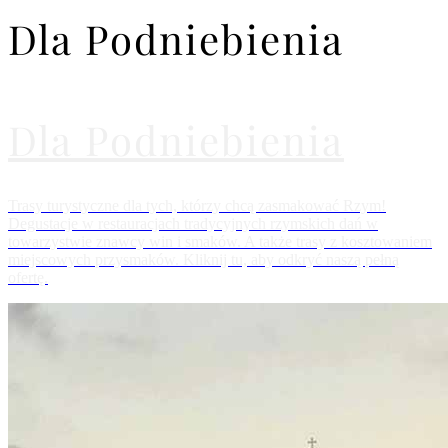
Dla Podniebienia
Dla Podniebienia
Trasy turystyczne dla tych, którzy chcą zasmakować Rzym!
Degustacje w restauracjach tradycyjnych rzymskich dań w
towarzystwie znawcy win i smaków. A także trasy z kosztowaniem
miejscowych przysmaków. Kliknij tu, aby odkryć naszą pełną
ofertę.