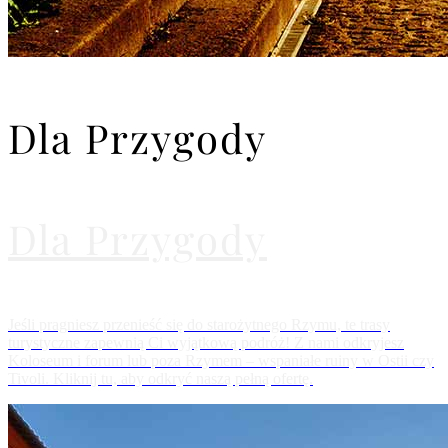
Dla Przygody
Dla Przygody
Jeśli pragniesz przenieść się do starożytnego Rzymu, te trasy
turystyczne zapewnią Ci wyjątkową podróż! Z nami odkryjesz
Koloseum i forum lub poza Rzymem – wspaniałe ruiny w Ostii czy
Tivoli. Kliknij tu, aby odkryć naszą pełną ofertę.