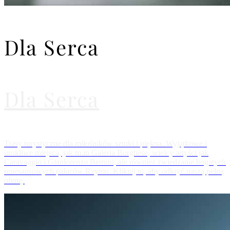
Dla Serca
Dla Serca
Trasy turystyczne dla miłośników sztuki i piękna. Wyjątkowe i
urokliwe miejsca, jak m.in Galeria Borghese, wielcy artyści jak
Caravaggio i Gianlorenzo Bernini, ale również zwiedzanie bogatych
renesansowych pałaców Rzymu. Kliknij tu, aby odkryć naszą pełną
ofertę.