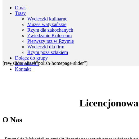
O nas
Trasy
Wycieczki kulinarne
Muzea watykańskie
Rzym dla zakochanych
Zwiedzanie Koloseum
Pierwszy raz w Rzymie
Wycieczki dla firm
Rzym poza szlakiem
Dołącz do grupy
[rev_slider alias=”polish-homepage-slider”]
Aktualności
Kontakt
Licencjonowa
O Nas