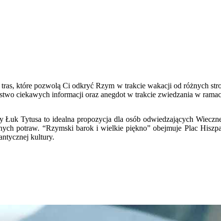
u tras, które pozwolą Ci odkryć Rzym w trakcie wakacji od różnych st
stwo ciekawych informacji oraz anegdot w trakcie zwiedzania w rama
uk Tytusa to idealna propozycja dla osób odwiedzających Wieczne Mi
nych potraw. “Rzymski barok i wielkie piękno” obejmuje Plac Hiszpańs
ntycznej kultury.