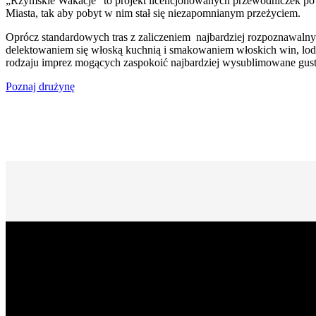
„Rzymskie Wakacje” to projekt licencjonowanych przewodniczek po
Miasta, tak aby pobyt w nim stał się niezapomnianym przeżyciem.
Oprócz standardowych tras z zaliczeniem najbardziej rozpoznawalny
delektowaniem się włoską kuchnią i smakowaniem włoskich win, lod
rodzaju imprez mogących zaspokoić najbardziej wysublimowane gust
Poznaj drużynę