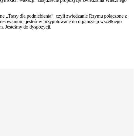
zymskich Wakacji” znajdziecie propozycje zwiedzania Wiecznego
e „Trasy dla podniebienia”, czyli zwiedzanie Rzymu połączone z
resowaniom, jesteśmy przygotowane do organizacji wszelkiego
. Jesteśmy do dyspozycji.