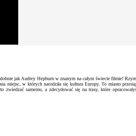
bnie jak Audrey Hepburn w znanym na całym świecie filmie! Rzymski
ia miejsc, w których narodziła się kultura Europy. To miasto przesią
warto zwiedzać samemu, a zdecydować się na trasy, które opracowa