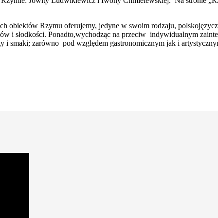
 Rzymie: Jowity Ludwikiewicz i Iwony Chmielewskiej. Na stronie „R
ch obiektów Rzymu oferujemy, jedyne w swoim rodzaju, polskojęzyczn
ów i słodkości. Ponadto,wychodząc na przeciw indywidualnym zainte
y i smaki; zarówno pod względem gastronomicznym jak i artystycznym