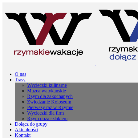
O nas
Trasy
Wycieczki kulinarne
Muzea watykańskie
Rzym dla zakochanych
Zwiedzanie Koloseum
Pierwszy raz w Rzymie
Wycieczki dla firm
Rzym poza szlakiem
Dołącz do grupy
Aktualności
Kontakt