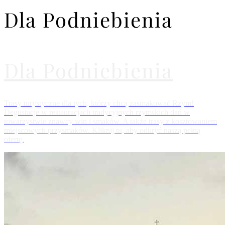
Dla Podniebienia
Dla Podniebienia
Trasy turystyczne dla tych, którzy chcą zasmakować Rzym!
Degustacje w restauracjach tradycyjnych rzymskich dań w
towarzystwie znawcy win i smaków. A także trasy z kosztowaniem
miejscowych przysmaków. Kliknij tu, aby odkryć naszą pełną
ofertę.