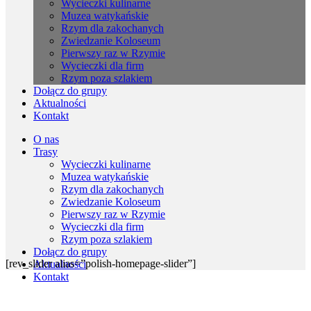
Wycieczki kulinarne
Muzea watykańskie
Rzym dla zakochanych
Zwiedzanie Koloseum
Pierwszy raz w Rzymie
Wycieczki dla firm
Rzym poza szlakiem
Dołącz do grupy
Aktualności
Kontakt
O nas
Trasy
Wycieczki kulinarne
Muzea watykańskie
Rzym dla zakochanych
Zwiedzanie Koloseum
Pierwszy raz w Rzymie
Wycieczki dla firm
Rzym poza szlakiem
Dołącz do grupy
[rev_slider alias=”polish-homepage-slider”]
Aktualności
Kontakt