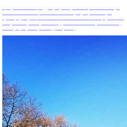
Specjalnie dla Was przygotujemy trasę, która odpowiada Waszym
zainteresowaniom I potrzebom. Dostosujemy się do Waszych
życzeń, by Rzym spełnił Wasze oczekiwania! Idealna opcja dla firm
i indywidulanych turystów chcących uczcić urodziny lub rocznicę.
Kliknij tu, aby odkryć naszą pełną ofertę.