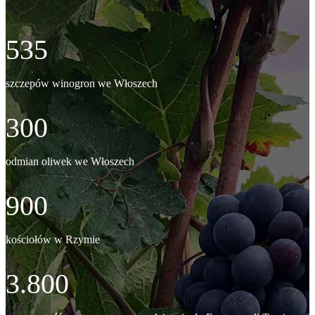
535
szczepów winogron we Włoszech
300
odmian oliwek we Włoszech
900
kościołów w Rzymie
3.800