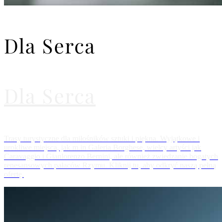
Dla Serca
Dla Serca
Trasy turystyczne dla miłośników sztuki i piękna. Wyjątkowe i
urokliwe miejsca, jak m.in Galeria Borghese, wielcy artyści jak
Caravaggio i Gianlorenzo Bernini, ale również zwiedzanie bogatych
renesansowych pałaców Rzymu. Kliknij tu, aby odkryć naszą pełną
ofertę.