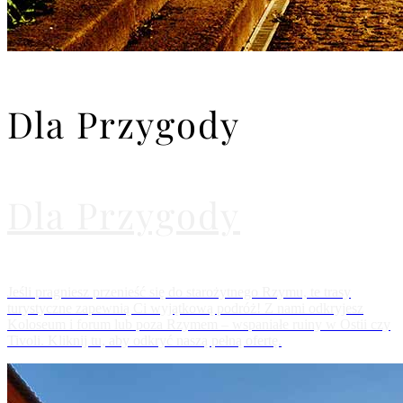
Dla Przygody
Dla Przygody
Jeśli pragniesz przenieść się do starożytnego Rzymu, te trasy
turystyczne zapewnią Ci wyjątkową podróż! Z nami odkryjesz
Koloseum i forum lub poza Rzymem – wspaniałe ruiny w Ostii czy
Tivoli. Kliknij tu, aby odkryć naszą pełną ofertę.