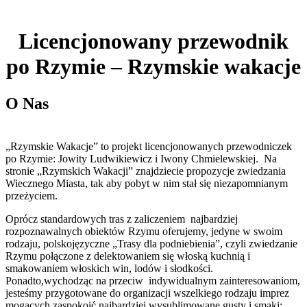
Licencjonowany przewodnik
po Rzymie – Rzymskie wakacje
O Nas
„Rzymskie Wakacje” to projekt licencjonowanych przewodniczek
po Rzymie: Jowity Ludwikiewicz i Iwony Chmielewskiej. Na
stronie „Rzymskich Wakacji” znajdziecie propozycje zwiedzania
Wiecznego Miasta, tak aby pobyt w nim stał się niezapomnianym
przeżyciem.
Oprócz standardowych tras z zaliczeniem najbardziej
rozpoznawalnych obiektów Rzymu oferujemy, jedyne w swoim
rodzaju, polskojęzyczne „Trasy dla podniebienia”, czyli zwiedzanie
Rzymu połączone z delektowaniem się włoską kuchnią i
smakowaniem włoskich win, lodów i słodkości.
Ponadto,wychodząc na przeciw indywidualnym zainteresowaniom,
jesteśmy przygotowane do organizacji wszelkiego rodzaju imprez
mogących zaspokoić najbardziej wysublimowane gusty i smaki;