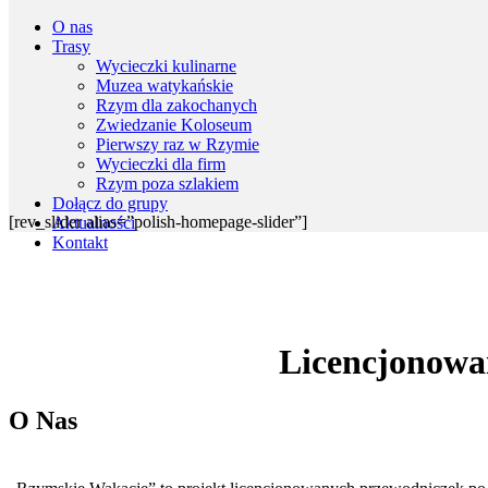
O nas
Trasy
Wycieczki kulinarne
Muzea watykańskie
Rzym dla zakochanych
Zwiedzanie Koloseum
Pierwszy raz w Rzymie
Wycieczki dla firm
Rzym poza szlakiem
Dołącz do grupy
[rev_slider alias=”polish-homepage-slider”]
Aktualności
Kontakt
Licencjonowa
O Nas