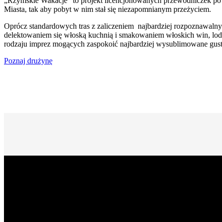
„Rzymskie Wakacje” to projekt licencjonowanych przewodniczek po
Miasta, tak aby pobyt w nim stał się niezapomnianym przeżyciem.
Oprócz standardowych tras z zaliczeniem najbardziej rozpoznawalny
delektowaniem się włoską kuchnią i smakowaniem włoskich win, lod
rodzaju imprez mogących zaspokoić najbardziej wysublimowane gust
Poznaj drużynę