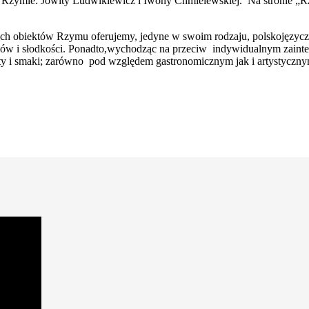
 Rzymie: Jowity Ludwikiewicz i Iwony Chmielewskiej. Na stronie „R
ch obiektów Rzymu oferujemy, jedyne w swoim rodzaju, polskojęzyczn
ów i słodkości. Ponadto,wychodząc na przeciw indywidualnym zainte
y i smaki; zarówno pod względem gastronomicznym jak i artystycznym