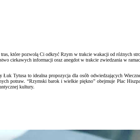
u tras, które pozwolą Ci odkryć Rzym w trakcie wakacji od różnych st
stwo ciekawych informacji oraz anegdot w trakcie zwiedzania w rama
uk Tytusa to idealna propozycja dla osób odwiedzających Wieczne Mi
nych potraw. “Rzymski barok i wielkie piękno” obejmuje Plac Hiszpańs
ntycznej kultury.