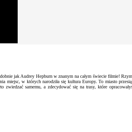
bnie jak Audrey Hepburn w znanym na całym świecie filmie! Rzymski
ia miejsc, w których narodziła się kultura Europy. To miasto przesią
warto zwiedzać samemu, a zdecydować się na trasy, które opracowa