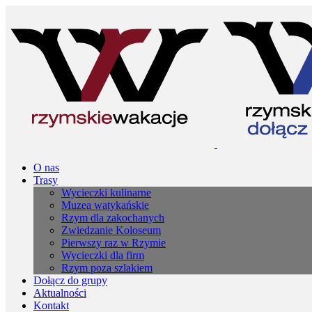
O nas
Trasy
Wycieczki kulinarne
Muzea watykańskie
Rzym dla zakochanych
Zwiedzanie Koloseum
Pierwszy raz w Rzymie
Wycieczki dla firm
Rzym poza szlakiem
Dołącz do grupy
Aktualności
Kontakt