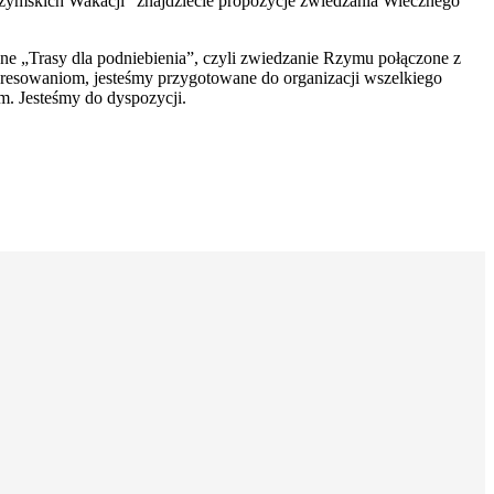
zymskich Wakacji” znajdziecie propozycje zwiedzania Wiecznego
e „Trasy dla podniebienia”, czyli zwiedzanie Rzymu połączone z
resowaniom, jesteśmy przygotowane do organizacji wszelkiego
. Jesteśmy do dyspozycji.