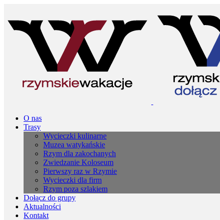
O nas
Trasy
Wycieczki kulinarne
Muzea watykańskie
Rzym dla zakochanych
Zwiedzanie Koloseum
Pierwszy raz w Rzymie
Wycieczki dla firm
Rzym poza szlakiem
Dołącz do grupy
Aktualności
Kontakt