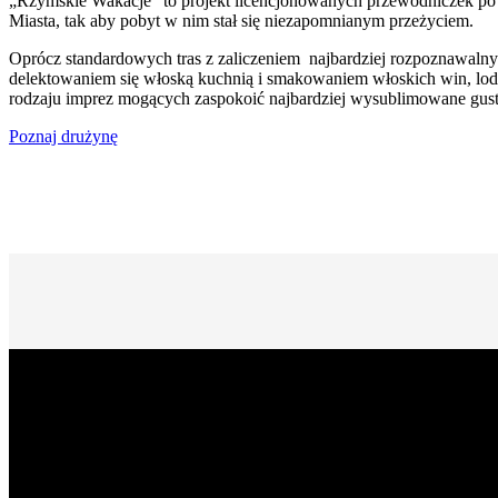
„Rzymskie Wakacje” to projekt licencjonowanych przewodniczek po
Miasta, tak aby pobyt w nim stał się niezapomnianym przeżyciem.
Oprócz standardowych tras z zaliczeniem najbardziej rozpoznawalny
delektowaniem się włoską kuchnią i smakowaniem włoskich win, lod
rodzaju imprez mogących zaspokoić najbardziej wysublimowane gust
Poznaj drużynę