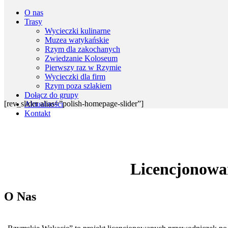
O nas
Trasy
Wycieczki kulinarne
Muzea watykańskie
Rzym dla zakochanych
Zwiedzanie Koloseum
Pierwszy raz w Rzymie
Wycieczki dla firm
Rzym poza szlakiem
Dołącz do grupy
[rev_slider alias=”polish-homepage-slider”]
Aktualności
Kontakt
Licencjonowa
O Nas