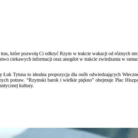
u tras, które pozwolą Ci odkryć Rzym w trakcie wakacji od różnych st
stwo ciekawych informacji oraz anegdot w trakcie zwiedzania w rama
uk Tytusa to idealna propozycja dla osób odwiedzających Wieczne Mi
nych potraw. “Rzymski barok i wielkie piękno” obejmuje Plac Hiszpańs
ntycznej kultury.