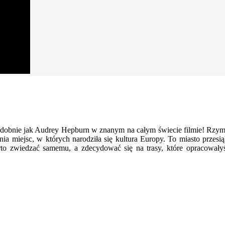
bnie jak Audrey Hepburn w znanym na całym świecie filmie! Rzymski
ia miejsc, w których narodziła się kultura Europy. To miasto przesią
warto zwiedzać samemu, a zdecydować się na trasy, które opracowa