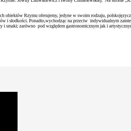
 Rzymie: Jowity Ludwikiewicz i Iwony Chmielewskiej. Na stronie „R
ch obiektów Rzymu oferujemy, jedyne w swoim rodzaju, polskojęzyczn
ów i słodkości. Ponadto,wychodząc na przeciw indywidualnym zainte
y i smaki; zarówno pod względem gastronomicznym jak i artystycznym