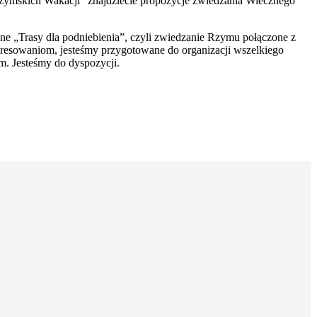
zymskich Wakacji” znajdziecie propozycje zwiedzania Wiecznego
e „Trasy dla podniebienia”, czyli zwiedzanie Rzymu połączone z
resowaniom, jesteśmy przygotowane do organizacji wszelkiego
. Jesteśmy do dyspozycji.