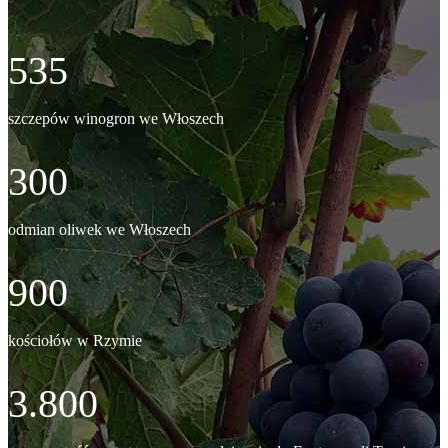
535
szczepów winogron we Włoszech
300
odmian oliwek we Włoszech
900
kościołów w Rzymie
3.800