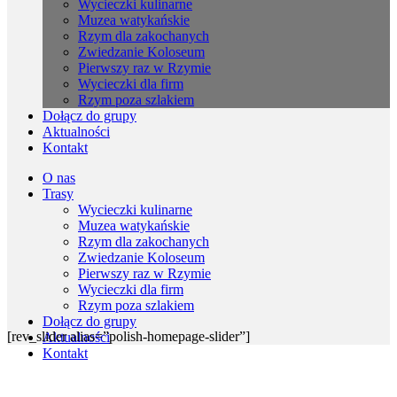
Wycieczki kulinarne
Muzea watykańskie
Rzym dla zakochanych
Zwiedzanie Koloseum
Pierwszy raz w Rzymie
Wycieczki dla firm
Rzym poza szlakiem
Dołącz do grupy
Aktualności
Kontakt
O nas
Trasy
Wycieczki kulinarne
Muzea watykańskie
Rzym dla zakochanych
Zwiedzanie Koloseum
Pierwszy raz w Rzymie
Wycieczki dla firm
Rzym poza szlakiem
Dołącz do grupy
[rev_slider alias=”polish-homepage-slider”]
Aktualności
Kontakt