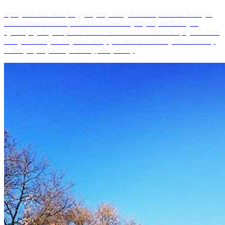
Specjalnie dla Was przygotujemy trasę, która odpowiada Waszym
zainteresowaniom I potrzebom. Dostosujemy się do Waszych
życzeń, by Rzym spełnił Wasze oczekiwania! Idealna opcja dla firm
i indywidulanych turystów chcących uczcić urodziny lub rocznicę.
Kliknij tu, aby odkryć naszą pełną ofertę.