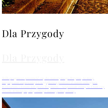
Dla Przygody
Dla Przygody
Jeśli pragniesz przenieść się do starożytnego Rzymu, te trasy
turystyczne zapewnią Ci wyjątkową podróż! Z nami odkryjesz
Koloseum i forum lub poza Rzymem – wspaniałe ruiny w Ostii czy
Tivoli. Kliknij tu, aby odkryć naszą pełną ofertę.