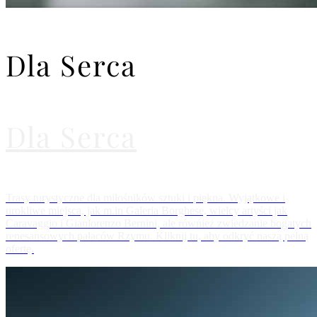
Dla Serca
Dla Serca
Trasy turystyczne dla miłośników sztuki i piękna. Wyjątkowe i
urokliwe miejsca, jak m.in Galeria Borghese, wielcy artyści jak
Caravaggio i Gianlorenzo Bernini, ale również zwiedzanie bogatych
renesansowych pałaców Rzymu. Kliknij tu, aby odkryć naszą pełną
ofertę.