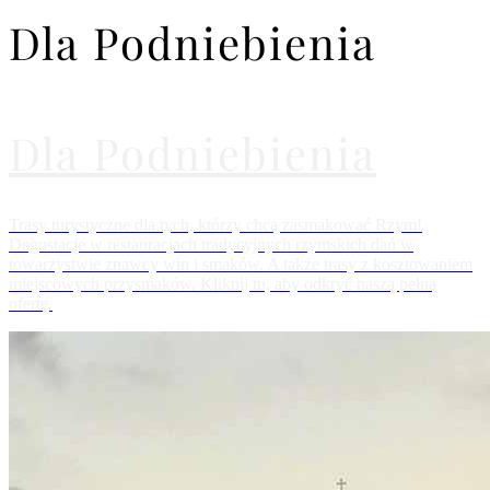
Dla Podniebienia
Dla Podniebienia
Trasy turystyczne dla tych, którzy chcą zasmakować Rzym!
Degustacje w restauracjach tradycyjnych rzymskich dań w
towarzystwie znawcy win i smaków. A także trasy z kosztowaniem
miejscowych przysmaków. Kliknij tu, aby odkryć naszą pełną
ofertę.