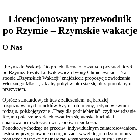
Licencjonowany przewodnik
po Rzymie – Rzymskie wakacje
O Nas
„Rzymskie Wakacje” to projekt licencjonowanych przewodniczek
po Rzymie: Jowity Ludwikiewicz i Iwony Chmielewskiej. Na
stronie „Rzymskich Wakacji” znajdziecie propozycje zwiedzania
Wiecznego Miasta, tak aby pobyt w nim stał się niezapomnianym
przeżyciem.
Oprócz standardowych tras z zaliczeniem najbardziej
rozpoznawalnych obiektów Rzymu oferujemy, jedyne w swoim
rodzaju, polskojęzyczne „Trasy dla podniebienia”, czyli zwiedzanie
Rzymu połączone z delektowaniem się włoską kuchnią i
smakowaniem włoskich win, lodów i słodkości.
Ponadto,wychodząc na przeciw indywidualnym zainteresowaniom,
jesteśmy przygotowane do organizacji wszelkiego rodzaju imprez
mogących zaspokoić najbardziej wysublimowane gusty i smaki;