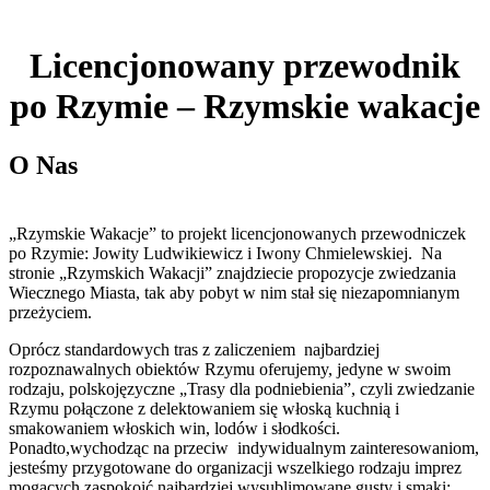
Licencjonowany przewodnik
po Rzymie – Rzymskie wakacje
O Nas
„Rzymskie Wakacje” to projekt licencjonowanych przewodniczek
po Rzymie: Jowity Ludwikiewicz i Iwony Chmielewskiej. Na
stronie „Rzymskich Wakacji” znajdziecie propozycje zwiedzania
Wiecznego Miasta, tak aby pobyt w nim stał się niezapomnianym
przeżyciem.
Oprócz standardowych tras z zaliczeniem najbardziej
rozpoznawalnych obiektów Rzymu oferujemy, jedyne w swoim
rodzaju, polskojęzyczne „Trasy dla podniebienia”, czyli zwiedzanie
Rzymu połączone z delektowaniem się włoską kuchnią i
smakowaniem włoskich win, lodów i słodkości.
Ponadto,wychodząc na przeciw indywidualnym zainteresowaniom,
jesteśmy przygotowane do organizacji wszelkiego rodzaju imprez
mogących zaspokoić najbardziej wysublimowane gusty i smaki;