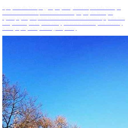
Specjalnie dla Was przygotujemy trasę, która odpowiada Waszym
zainteresowaniom I potrzebom. Dostosujemy się do Waszych
życzeń, by Rzym spełnił Wasze oczekiwania! Idealna opcja dla firm
i indywidulanych turystów chcących uczcić urodziny lub rocznicę.
Kliknij tu, aby odkryć naszą pełną ofertę.