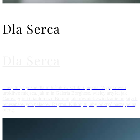
Dla Serca
Dla Serca
Trasy turystyczne dla miłośników sztuki i piękna. Wyjątkowe i
urokliwe miejsca, jak m.in Galeria Borghese, wielcy artyści jak
Caravaggio i Gianlorenzo Bernini, ale również zwiedzanie bogatych
renesansowych pałaców Rzymu. Kliknij tu, aby odkryć naszą pełną
ofertę.