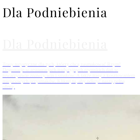
Dla Podniebienia
Dla Podniebienia
Trasy turystyczne dla tych, którzy chcą zasmakować Rzym!
Degustacje w restauracjach tradycyjnych rzymskich dań w
towarzystwie znawcy win i smaków. A także trasy z kosztowaniem
miejscowych przysmaków. Kliknij tu, aby odkryć naszą pełną
ofertę.