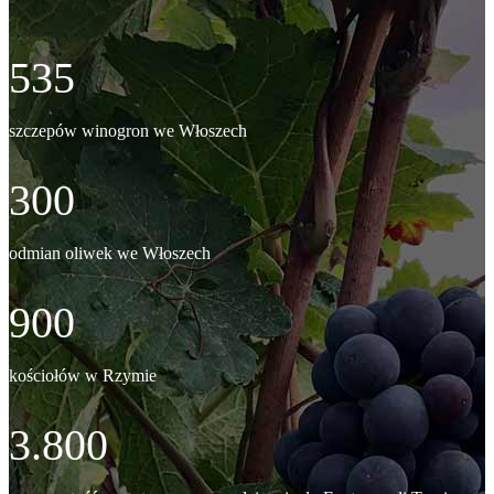
535
szczepów winogron we Włoszech
300
odmian oliwek we Włoszech
900
kościołów w Rzymie
3.800