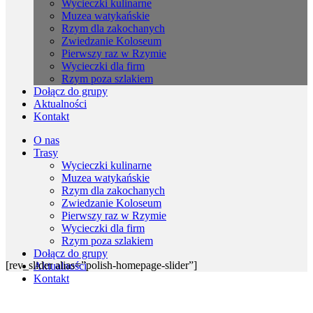
Wycieczki kulinarne
Muzea watykańskie
Rzym dla zakochanych
Zwiedzanie Koloseum
Pierwszy raz w Rzymie
Wycieczki dla firm
Rzym poza szlakiem
Dołącz do grupy
Aktualności
Kontakt
O nas
Trasy
Wycieczki kulinarne
Muzea watykańskie
Rzym dla zakochanych
Zwiedzanie Koloseum
Pierwszy raz w Rzymie
Wycieczki dla firm
Rzym poza szlakiem
Dołącz do grupy
[rev_slider alias=”polish-homepage-slider”]
Aktualności
Kontakt