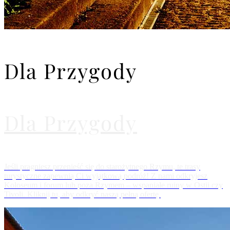
Dla Przygody
Dla Przygody
Jeśli pragniesz przenieść się do starożytnego Rzymu, te trasy
turystyczne zapewnią Ci wyjątkową podróż! Z nami odkryjesz
Koloseum i forum lub poza Rzymem – wspaniałe ruiny w Ostii czy
Tivoli. Kliknij tu, aby odkryć naszą pełną ofertę.