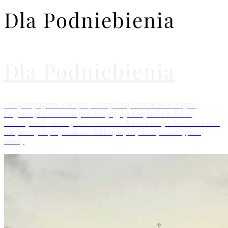
Dla Podniebienia
Dla Podniebienia
Trasy turystyczne dla tych, którzy chcą zasmakować Rzym!
Degustacje w restauracjach tradycyjnych rzymskich dań w
towarzystwie znawcy win i smaków. A także trasy z kosztowaniem
miejscowych przysmaków. Kliknij tu, aby odkryć naszą pełną
ofertę.