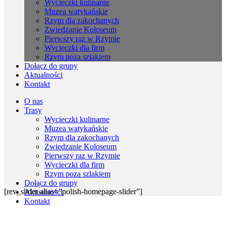
Wycieczki kulinarne
Muzea watykańskie
Rzym dla zakochanych
Zwiedzanie Koloseum
Pierwszy raz w Rzymie
Wycieczki dla firm
Rzym poza szlakiem
Dołącz do grupy
Aktualności
Kontakt
O nas
Trasy
Wycieczki kulinarne
Muzea watykańskie
Rzym dla zakochanych
Zwiedzanie Koloseum
Pierwszy raz w Rzymie
Wycieczki dla firm
Rzym poza szlakiem
Dołącz do grupy
[rev_slider alias=”polish-homepage-slider”]
Aktualności
Kontakt