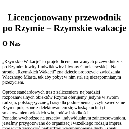
Licencjonowany przewodnik
po Rzymie – Rzymskie wakacje
O Nas
„Rzymskie Wakacje” to projekt licencjonowanych przewodniczek
po Rzymie: Jowity Ludwikiewicz i Iwony Chmielewskiej. Na
stronie „Rzymskich Wakacji” znajdziecie propozycje zwiedzania
Wiecznego Miasta, tak aby pobyt w nim stał się niezapomnianym
przeżyciem.
Oprócz standardowych tras z zaliczeniem najbardziej
rozpoznawalnych obiektów Rzymu oferujemy, jedyne w swoim
rodzaju, polskojęzyczne „Trasy dla podniebienia”, czyli zwiedzanie
Rzymu połączone z delektowaniem się włoską kuchnią i
smakowaniem włoskich win, lodów i słodkości.
Ponadto,wychodząc na przeciw indywidualnym zainteresowaniom,
jesteśmy przygotowane do organizacji wszelkiego rodzaju imprez
mogących zaspokoić najbardziej wysublimowane gusty i smaki;