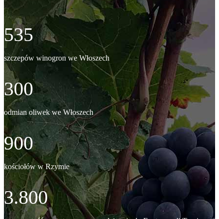
535
szczepów winogron we Włoszech
300
odmian oliwek we Włoszech
900
kościołów w Rzymie
3.800