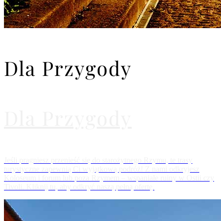
Dla Przygody
Dla Przygody
Jeśli pragniesz przenieść się do starożytnego Rzymu, te trasy
turystyczne zapewnią Ci wyjątkową podróż! Z nami odkryjesz
Koloseum i forum lub poza Rzymem – wspaniałe ruiny w Ostii czy
Tivoli. Kliknij tu, aby odkryć naszą pełną ofertę.