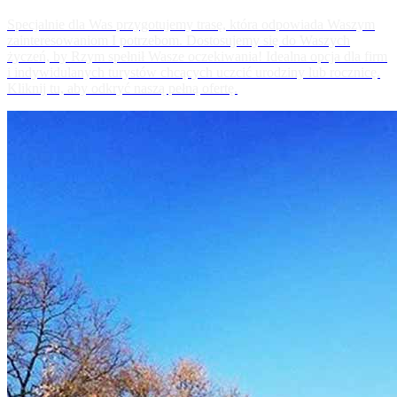
Specjalnie dla Was przygotujemy trasę, która odpowiada Waszym
zainteresowaniom I potrzebom. Dostosujemy się do Waszych
życzeń, by Rzym spełnił Wasze oczekiwania! Idealna opcja dla firm
i indywidulanych turystów chcących uczcić urodziny lub rocznicę.
Kliknij tu, aby odkryć naszą pełną ofertę.