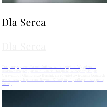
Dla Serca
Dla Serca
Trasy turystyczne dla miłośników sztuki i piękna. Wyjątkowe i
urokliwe miejsca, jak m.in Galeria Borghese, wielcy artyści jak
Caravaggio i Gianlorenzo Bernini, ale również zwiedzanie bogatych
renesansowych pałaców Rzymu. Kliknij tu, aby odkryć naszą pełną
ofertę.