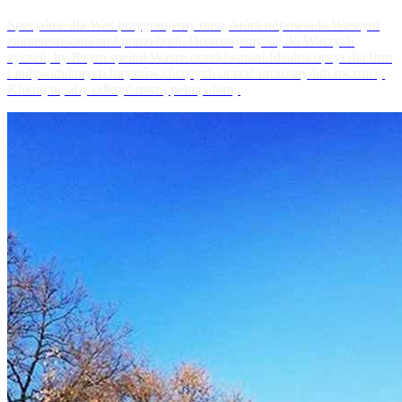
Specjalnie dla Was przygotujemy trasę, która odpowiada Waszym
zainteresowaniom I potrzebom. Dostosujemy się do Waszych
życzeń, by Rzym spełnił Wasze oczekiwania! Idealna opcja dla firm
i indywidulanych turystów chcących uczcić urodziny lub rocznicę.
Kliknij tu, aby odkryć naszą pełną ofertę.