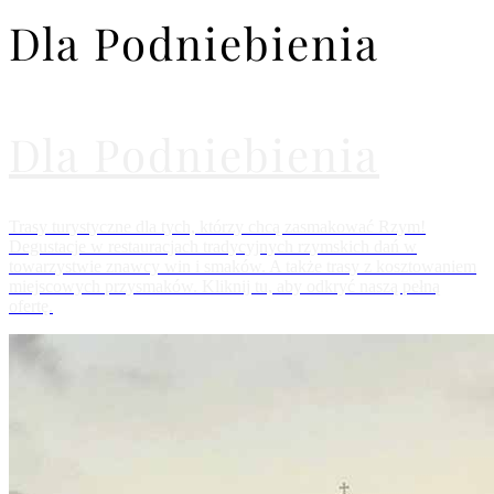
Dla Podniebienia
Dla Podniebienia
Trasy turystyczne dla tych, którzy chcą zasmakować Rzym!
Degustacje w restauracjach tradycyjnych rzymskich dań w
towarzystwie znawcy win i smaków. A także trasy z kosztowaniem
miejscowych przysmaków. Kliknij tu, aby odkryć naszą pełną
ofertę.