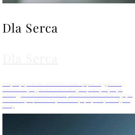
Dla Serca
Dla Serca
Trasy turystyczne dla miłośników sztuki i piękna. Wyjątkowe i
urokliwe miejsca, jak m.in Galeria Borghese, wielcy artyści jak
Caravaggio i Gianlorenzo Bernini, ale również zwiedzanie bogatych
renesansowych pałaców Rzymu. Kliknij tu, aby odkryć naszą pełną
ofertę.