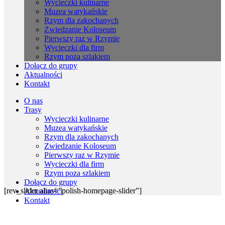
Wycieczki kulinarne
Muzea watykańskie
Rzym dla zakochanych
Zwiedzanie Koloseum
Pierwszy raz w Rzymie
Wycieczki dla firm
Rzym poza szlakiem
Dołącz do grupy
Aktualności
Kontakt
O nas
Trasy
Wycieczki kulinarne
Muzea watykańskie
Rzym dla zakochanych
Zwiedzanie Koloseum
Pierwszy raz w Rzymie
Wycieczki dla firm
Rzym poza szlakiem
Dołącz do grupy
[rev_slider alias=”polish-homepage-slider”]
Aktualności
Kontakt