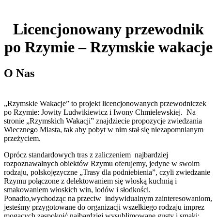
Licencjonowany przewodnik
po Rzymie – Rzymskie wakacje
O Nas
„Rzymskie Wakacje” to projekt licencjonowanych przewodniczek
po Rzymie: Jowity Ludwikiewicz i Iwony Chmielewskiej. Na
stronie „Rzymskich Wakacji” znajdziecie propozycje zwiedzania
Wiecznego Miasta, tak aby pobyt w nim stał się niezapomnianym
przeżyciem.
Oprócz standardowych tras z zaliczeniem najbardziej
rozpoznawalnych obiektów Rzymu oferujemy, jedyne w swoim
rodzaju, polskojęzyczne „Trasy dla podniebienia”, czyli zwiedzanie
Rzymu połączone z delektowaniem się włoską kuchnią i
smakowaniem włoskich win, lodów i słodkości.
Ponadto,wychodząc na przeciw indywidualnym zainteresowaniom,
jesteśmy przygotowane do organizacji wszelkiego rodzaju imprez
mogących zaspokoić najbardziej wysublimowane gusty i smaki;