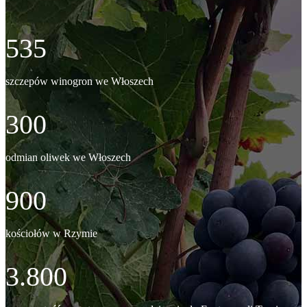
535
szczepów winogron we Włoszech
300
odmian oliwek we Włoszech
900
kościołów w Rzymie
3.800