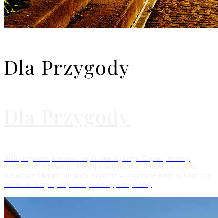
Dla Przygody
Dla Przygody
Jeśli pragniesz przenieść się do starożytnego Rzymu, te trasy
turystyczne zapewnią Ci wyjątkową podróż! Z nami odkryjesz
Koloseum i forum lub poza Rzymem – wspaniałe ruiny w Ostii czy
Tivoli. Kliknij tu, aby odkryć naszą pełną ofertę.