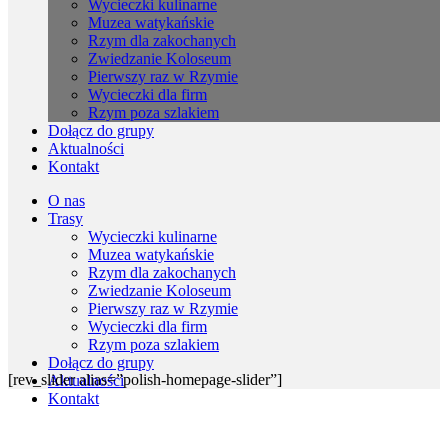
Wycieczki kulinarne
Muzea watykańskie
Rzym dla zakochanych
Zwiedzanie Koloseum
Pierwszy raz w Rzymie
Wycieczki dla firm
Rzym poza szlakiem
Dołącz do grupy
Aktualności
Kontakt
O nas
Trasy
Wycieczki kulinarne
Muzea watykańskie
Rzym dla zakochanych
Zwiedzanie Koloseum
Pierwszy raz w Rzymie
Wycieczki dla firm
Rzym poza szlakiem
Dołącz do grupy
[rev_slider alias=”polish-homepage-slider”]
Aktualności
Kontakt