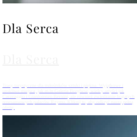
Dla Serca
Dla Serca
Trasy turystyczne dla miłośników sztuki i piękna. Wyjątkowe i
urokliwe miejsca, jak m.in Galeria Borghese, wielcy artyści jak
Caravaggio i Gianlorenzo Bernini, ale również zwiedzanie bogatych
renesansowych pałaców Rzymu. Kliknij tu, aby odkryć naszą pełną
ofertę.