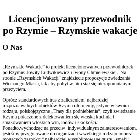
Licencjonowany przewodnik
po Rzymie – Rzymskie wakacje
O Nas
„Rzymskie Wakacje” to projekt licencjonowanych przewodniczek
po Rzymie: Jowity Ludwikiewicz i Iwony Chmielewskiej. Na
stronie „Rzymskich Wakacji” znajdziecie propozycje zwiedzania
Wiecznego Miasta, tak aby pobyt w nim stał się niezapomnianym
przeżyciem.
Oprócz standardowych tras z zaliczeniem najbardziej
rozpoznawalnych obiektów Rzymu oferujemy, jedyne w swoim
rodzaju, polskojęzyczne „Trasy dla podniebienia”, czyli zwiedzanie
Rzymu połączone z delektowaniem się włoską kuchnią i
smakowaniem włoskich win, lodów i słodkości.
Ponadto,wychodząc na przeciw indywidualnym zainteresowaniom,
jesteśmy przygotowane do organizacji wszelkiego rodzaju imprez
mogących zaspokoić najbardziej wysublimowane gusty i smaki;