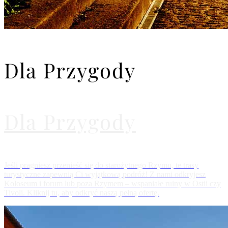
Dla Przygody
Dla Przygody
Jeśli pragniesz przenieść się do starożytnego Rzymu, te trasy
turystyczne zapewnią Ci wyjątkową podróż! Z nami odkryjesz
Koloseum i forum lub poza Rzymem – wspaniałe ruiny w Ostii czy
Tivoli. Kliknij tu, aby odkryć naszą pełną ofertę.