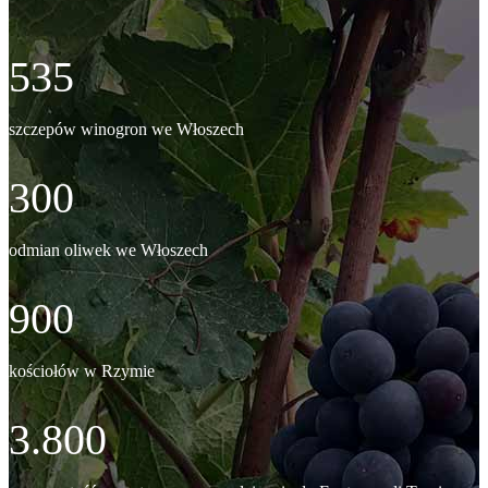
535
szczepów winogron we Włoszech
300
odmian oliwek we Włoszech
900
kościołów w Rzymie
3.800