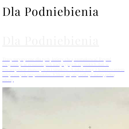
Dla Podniebienia
Dla Podniebienia
Trasy turystyczne dla tych, którzy chcą zasmakować Rzym!
Degustacje w restauracjach tradycyjnych rzymskich dań w
towarzystwie znawcy win i smaków. A także trasy z kosztowaniem
miejscowych przysmaków. Kliknij tu, aby odkryć naszą pełną
ofertę.