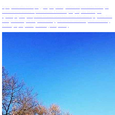
Specjalnie dla Was przygotujemy trasę, która odpowiada Waszym
zainteresowaniom I potrzebom. Dostosujemy się do Waszych
życzeń, by Rzym spełnił Wasze oczekiwania! Idealna opcja dla firm
i indywidulanych turystów chcących uczcić urodziny lub rocznicę.
Kliknij tu, aby odkryć naszą pełną ofertę.