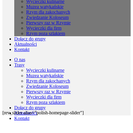
Wycieczki kulinarne
Muzea watykańskie
Rzym dla zakochanych
Zwiedzanie Koloseum
Pierwszy raz w Rzymie
Wycieczki dla firm
Rzym poza szlakiem
Dołącz do grupy
Aktualności
Kontakt
O nas
Trasy
Wycieczki kulinarne
Muzea watykańskie
Rzym dla zakochanych
Zwiedzanie Koloseum
Pierwszy raz w Rzymie
Wycieczki dla firm
Rzym poza szlakiem
Dołącz do grupy
[rev_slider alias=”polish-homepage-slider”]
Aktualności
Kontakt