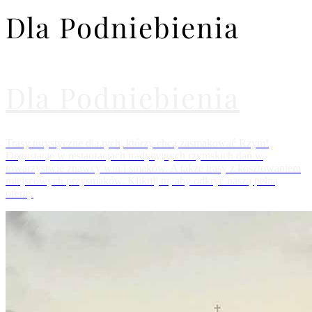
Dla Podniebienia
Dla Podniebienia
Trasy turystyczne dla tych, którzy chcą zasmakować Rzym!
Degustacje w restauracjach tradycyjnych rzymskich dań w
towarzystwie znawcy win i smaków. A także trasy z kosztowaniem
miejscowych przysmaków. Kliknij tu, aby odkryć naszą pełną
ofertę.