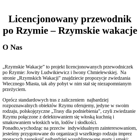
Licencjonowany przewodnik
po Rzymie – Rzymskie wakacje
O Nas
„Rzymskie Wakacje” to projekt licencjonowanych przewodniczek
po Rzymie: Jowity Ludwikiewicz i Iwony Chmielewskiej. Na
stronie „Rzymskich Wakacji” znajdziecie propozycje zwiedzania
Wiecznego Miasta, tak aby pobyt w nim stał się niezapomnianym
przeżyciem.
Oprócz standardowych tras z zaliczeniem najbardziej
rozpoznawalnych obiektów Rzymu oferujemy, jedyne w swoim
rodzaju, polskojęzyczne „Trasy dla podniebienia”, czyli zwiedzanie
Rzymu połączone z delektowaniem się włoską kuchnią i
smakowaniem włoskich win, lodów i słodkości.
Ponadto,wychodząc na przeciw indywidualnym zainteresowaniom,
jesteśmy przygotowane do organizacji wszelkiego rodzaju imprez
mogących zaspokoić najbardziej wysublimowane gusty i smaki;