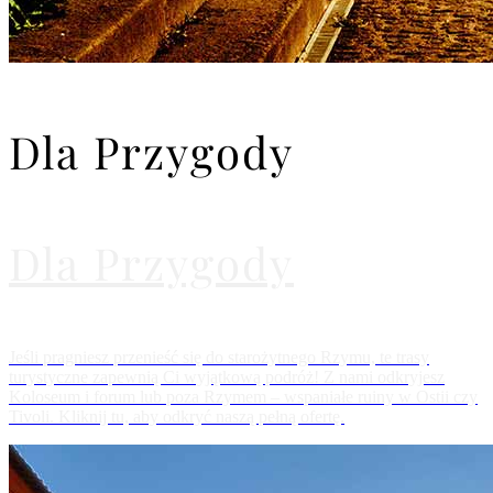
Dla Przygody
Dla Przygody
Jeśli pragniesz przenieść się do starożytnego Rzymu, te trasy
turystyczne zapewnią Ci wyjątkową podróż! Z nami odkryjesz
Koloseum i forum lub poza Rzymem – wspaniałe ruiny w Ostii czy
Tivoli. Kliknij tu, aby odkryć naszą pełną ofertę.