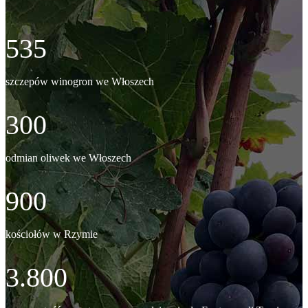
535
szczepów winogron we Włoszech
300
odmian oliwek we Włoszech
900
kościołów w Rzymie
3.800