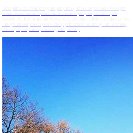
Specjalnie dla Was przygotujemy trasę, która odpowiada Waszym
zainteresowaniom I potrzebom. Dostosujemy się do Waszych
życzeń, by Rzym spełnił Wasze oczekiwania! Idealna opcja dla firm
i indywidulanych turystów chcących uczcić urodziny lub rocznicę.
Kliknij tu, aby odkryć naszą pełną ofertę.