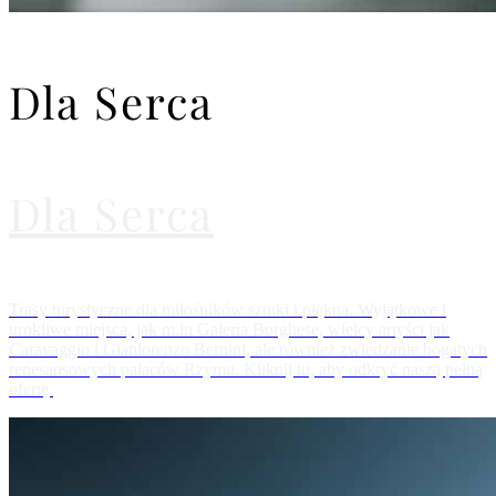
Dla Serca
Dla Serca
Trasy turystyczne dla miłośników sztuki i piękna. Wyjątkowe i
urokliwe miejsca, jak m.in Galeria Borghese, wielcy artyści jak
Caravaggio i Gianlorenzo Bernini, ale również zwiedzanie bogatych
renesansowych pałaców Rzymu. Kliknij tu, aby odkryć naszą pełną
ofertę.