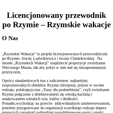
Licencjonowany przewodnik
po Rzymie – Rzymskie wakacje
O Nas
„Rzymskie Wakacje” to projekt licencjonowanych przewodniczek
po Rzymie: Jowity Ludwikiewicz i Iwony Chmielewskiej. Na
stronie „Rzymskich Wakacji” znajdziecie propozycje zwiedzania
Wiecznego Miasta, tak aby pobyt w nim stał się niezapomnianym
przeżyciem.
Oprócz standardowych tras z zaliczeniem najbardziej
rozpoznawalnych obiektów Rzymu oferujemy, jedyne w swoim
rodzaju, polskojęzyczne „Trasy dla podniebienia”, czyli zwiedzanie
Rzymu połączone z delektowaniem się włoską kuchnią i
smakowaniem włoskich win, lodów i słodkości.
Ponadto,wychodząc na przeciw indywidualnym zainteresowaniom,
jesteśmy przygotowane do organizacji wszelkiego rodzaju imprez
mogących zaspokoić najbardziej wysublimowane gusty i smaki;