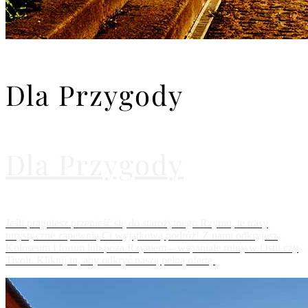
Dla Przygody
Dla Przygody
Jeśli pragniesz przenieść się do starożytnego Rzymu, te trasy
turystyczne zapewnią Ci wyjątkową podróż! Z nami odkryjesz
Koloseum i forum lub poza Rzymem – wspaniałe ruiny w Ostii czy
Tivoli. Kliknij tu, aby odkryć naszą pełną ofertę.