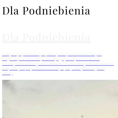
Dla Podniebienia
Dla Podniebienia
Trasy turystyczne dla tych, którzy chcą zasmakować Rzym!
Degustacje w restauracjach tradycyjnych rzymskich dań w
towarzystwie znawcy win i smaków. A także trasy z kosztowaniem
miejscowych przysmaków. Kliknij tu, aby odkryć naszą pełną
ofertę.