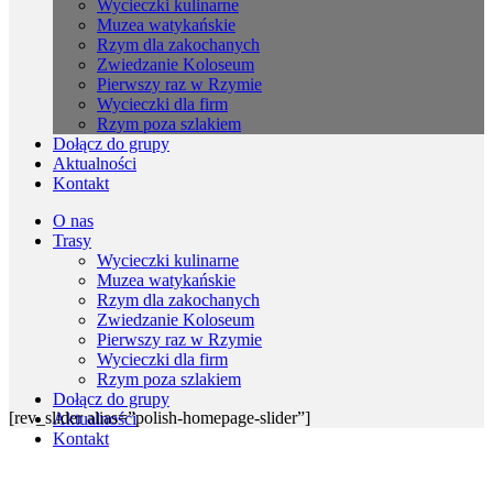
Wycieczki kulinarne
Muzea watykańskie
Rzym dla zakochanych
Zwiedzanie Koloseum
Pierwszy raz w Rzymie
Wycieczki dla firm
Rzym poza szlakiem
Dołącz do grupy
Aktualności
Kontakt
O nas
Trasy
Wycieczki kulinarne
Muzea watykańskie
Rzym dla zakochanych
Zwiedzanie Koloseum
Pierwszy raz w Rzymie
Wycieczki dla firm
Rzym poza szlakiem
Dołącz do grupy
[rev_slider alias=”polish-homepage-slider”]
Aktualności
Kontakt