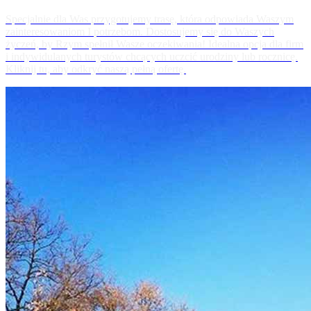
Specjalnie dla Was przygotujemy trasę, która odpowiada Waszym
zainteresowaniom I potrzebom. Dostosujemy się do Waszych
życzeń, by Rzym spełnił Wasze oczekiwania! Idealna opcja dla firm
i indywidulanych turystów chcących uczcić urodziny lub rocznicę.
Kliknij tu, aby odkryć naszą pełną ofertę.