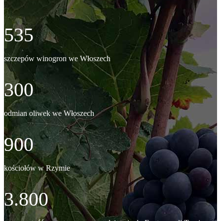
535
szczepów winogron we Włoszech
300
odmian oliwek we Włoszech
900
kościołów w Rzymie
3.800