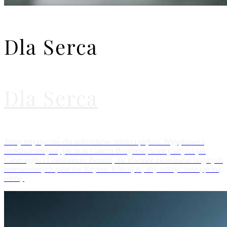
Dla Serca
Dla Serca
Trasy turystyczne dla miłośników sztuki i piękna. Wyjątkowe i
urokliwe miejsca, jak m.in Galeria Borghese, wielcy artyści jak
Caravaggio i Gianlorenzo Bernini, ale również zwiedzanie bogatych
renesansowych pałaców Rzymu. Kliknij tu, aby odkryć naszą pełną
ofertę.