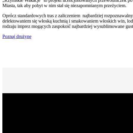
„Rzymskie Wakacje” to projekt licencjonowanych przewodniczek po
Miasta, tak aby pobyt w nim stał się niezapomnianym przeżyciem.
Oprócz standardowych tras z zaliczeniem najbardziej rozpoznawalny
delektowaniem się włoską kuchnią i smakowaniem włoskich win, lod
rodzaju imprez mogących zaspokoić najbardziej wysublimowane gust
Poznaj drużynę