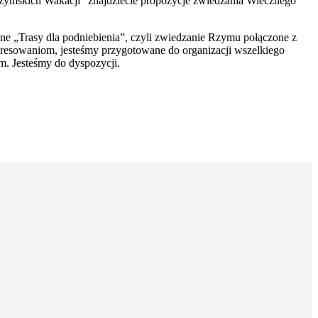
zymskich Wakacji” znajdziecie propozycje zwiedzania Wiecznego
e „Trasy dla podniebienia”, czyli zwiedzanie Rzymu połączone z
resowaniom, jesteśmy przygotowane do organizacji wszelkiego
. Jesteśmy do dyspozycji.