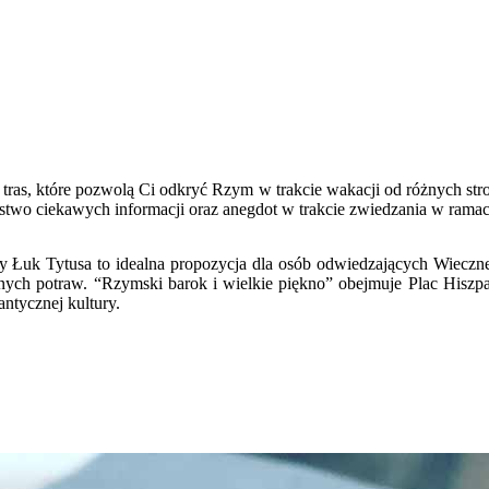
u tras, które pozwolą Ci odkryć Rzym w trakcie wakacji od różnych st
stwo ciekawych informacji oraz anegdot w trakcie zwiedzania w rama
uk Tytusa to idealna propozycja dla osób odwiedzających Wieczne Mi
nych potraw. “Rzymski barok i wielkie piękno” obejmuje Plac Hiszpańs
ntycznej kultury.