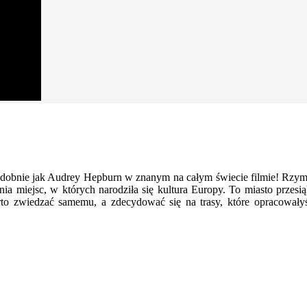
bnie jak Audrey Hepburn w znanym na całym świecie filmie! Rzymski
ia miejsc, w których narodziła się kultura Europy. To miasto przesią
warto zwiedzać samemu, a zdecydować się na trasy, które opracowa