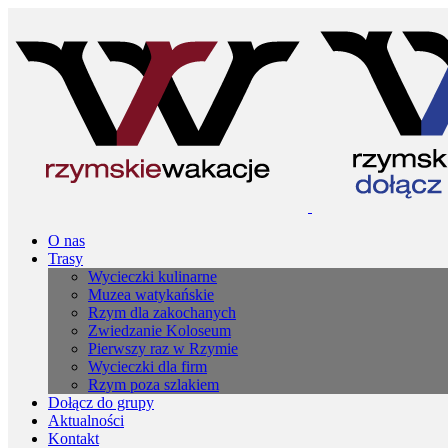
O nas
Trasy
Wycieczki kulinarne
Muzea watykańskie
Rzym dla zakochanych
Zwiedzanie Koloseum
Pierwszy raz w Rzymie
Wycieczki dla firm
Rzym poza szlakiem
Dołącz do grupy
Aktualności
Kontakt