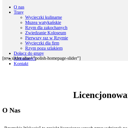
O nas
Trasy
Wycieczki kulinarne
Muzea watykańskie
Rzym dla zakochanych
Zwiedzanie Koloseum
Pierwszy raz w Rzymie
Wycieczki dla firm
Rzym poza szlakiem
Dołącz do grupy
[rev_slider alias=”polish-homepage-slider”]
Aktualności
Kontakt
Licencjonowa
O Nas