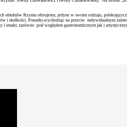
 Rzymie: Jowity Ludwikiewicz i Iwony Chmielewskiej. Na stronie „R
ch obiektów Rzymu oferujemy, jedyne w swoim rodzaju, polskojęzyczn
ów i słodkości. Ponadto,wychodząc na przeciw indywidualnym zainte
y i smaki; zarówno pod względem gastronomicznym jak i artystycznym