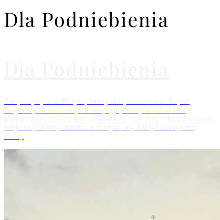
Dla Podniebienia
Dla Podniebienia
Trasy turystyczne dla tych, którzy chcą zasmakować Rzym!
Degustacje w restauracjach tradycyjnych rzymskich dań w
towarzystwie znawcy win i smaków. A także trasy z kosztowaniem
miejscowych przysmaków. Kliknij tu, aby odkryć naszą pełną
ofertę.