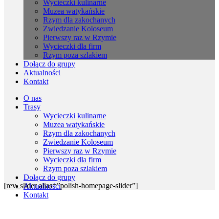
Wycieczki kulinarne
Muzea watykańskie
Rzym dla zakochanych
Zwiedzanie Koloseum
Pierwszy raz w Rzymie
Wycieczki dla firm
Rzym poza szlakiem
Dołącz do grupy
Aktualności
Kontakt
O nas
Trasy
Wycieczki kulinarne
Muzea watykańskie
Rzym dla zakochanych
Zwiedzanie Koloseum
Pierwszy raz w Rzymie
Wycieczki dla firm
Rzym poza szlakiem
Dołącz do grupy
[rev_slider alias=”polish-homepage-slider”]
Aktualności
Kontakt