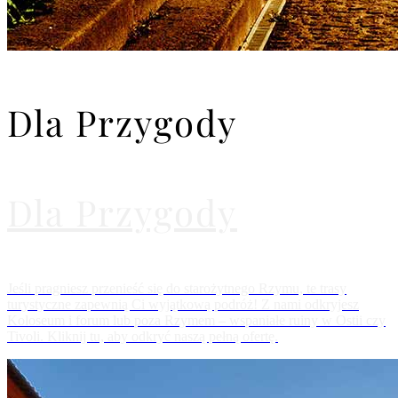
Dla Przygody
Dla Przygody
Jeśli pragniesz przenieść się do starożytnego Rzymu, te trasy
turystyczne zapewnią Ci wyjątkową podróż! Z nami odkryjesz
Koloseum i forum lub poza Rzymem – wspaniałe ruiny w Ostii czy
Tivoli. Kliknij tu, aby odkryć naszą pełną ofertę.