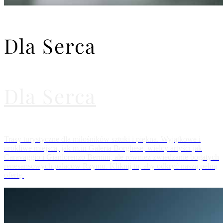
Dla Serca
Dla Serca
Trasy turystyczne dla miłośników sztuki i piękna. Wyjątkowe i
urokliwe miejsca, jak m.in Galeria Borghese, wielcy artyści jak
Caravaggio i Gianlorenzo Bernini, ale również zwiedzanie bogatych
renesansowych pałaców Rzymu. Kliknij tu, aby odkryć naszą pełną
ofertę.