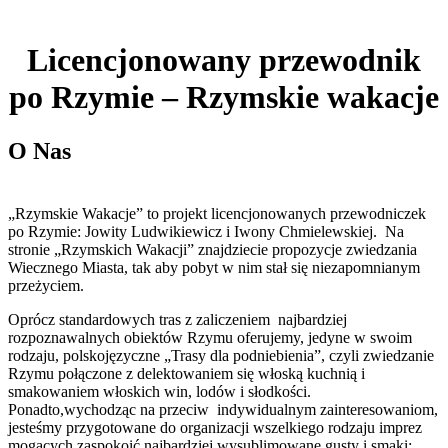
Licencjonowany przewodnik
po Rzymie – Rzymskie wakacje
O Nas
„Rzymskie Wakacje” to projekt licencjonowanych przewodniczek
po Rzymie: Jowity Ludwikiewicz i Iwony Chmielewskiej. Na
stronie „Rzymskich Wakacji” znajdziecie propozycje zwiedzania
Wiecznego Miasta, tak aby pobyt w nim stał się niezapomnianym
przeżyciem.
Oprócz standardowych tras z zaliczeniem najbardziej
rozpoznawalnych obiektów Rzymu oferujemy, jedyne w swoim
rodzaju, polskojęzyczne „Trasy dla podniebienia”, czyli zwiedzanie
Rzymu połączone z delektowaniem się włoską kuchnią i
smakowaniem włoskich win, lodów i słodkości.
Ponadto,wychodząc na przeciw indywidualnym zainteresowaniom,
jesteśmy przygotowane do organizacji wszelkiego rodzaju imprez
mogących zaspokoić najbardziej wysublimowane gusty i smaki;