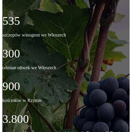
535
szczepów winogron we Włoszech
300
odmian oliwek we Włoszech
900
kościołów w Rzymie
3.800