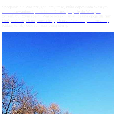
Specjalnie dla Was przygotujemy trasę, która odpowiada Waszym
zainteresowaniom I potrzebom. Dostosujemy się do Waszych
życzeń, by Rzym spełnił Wasze oczekiwania! Idealna opcja dla firm
i indywidulanych turystów chcących uczcić urodziny lub rocznicę.
Kliknij tu, aby odkryć naszą pełną ofertę.